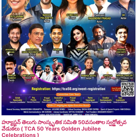
హ్యూస్టన్ తెలుగు సాంస్కృతిక సమితి 50వసంతాల స్వర్ణోత్సవ
వేడుకలు ( TCA 50 Years Golden Jubilee
Celebrations )