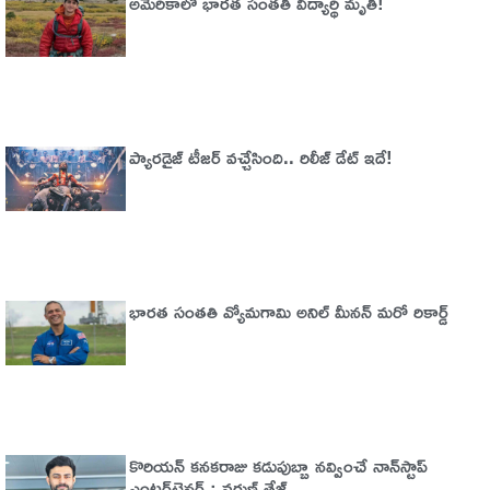
అమెరికాలో భార‌త సంత‌తి విద్యార్థి మృతి!
ప్యారడైజ్‌ టీజర్‌ వచ్చేసింది.. రిలీజ్‌ డేట్‌ ఇదే!
భారత సంతతి వ్యోమగామి అనిల్‌ మీనన్‌ మరో రికార్డ్‌
కొరియన్ కనకరాజు కడుపుబ్బా నవ్వించే నాన్‌స్టాప్
ఎంటర్‌టైనర్ : వరుణ్ తేజ్