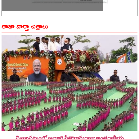
తాజా వార్తా చిత్రాలు
విశాఖపట్నంలో అల్లూరి సీతారామ‌రాజు అంత‌ర్జాతీయ