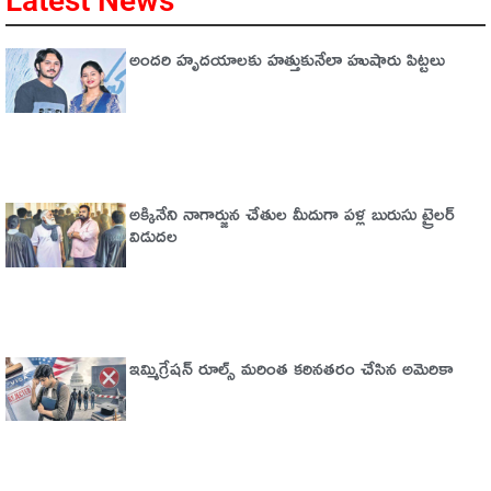
Latest News
అందరి హృదయాలకు హత్తుకునేలా హుషారు పిట్టలు
అక్కినేని నాగార్జున చేతుల మీదుగా పళ్ల బురుసు ట్రైలర్‌
విడుదల
ఇమ్మిగ్రేషన్‌ రూల్స్‌ మరింత కఠినతరం చేసిన అమెరికా