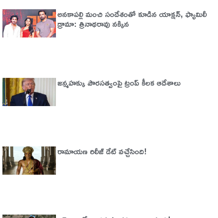
అనకాపల్లి మంచి సందేశంతో కూడిన యాక్షన్, ఫ్యామిలీ
డ్రామా: త్రినాథరావు నక్కిన
జన్మహక్కు పౌరసత్వంపై ట్రంప్ కీలక ఆదేశాలు
రామాయణ రిలీజ్ డేట్ వచ్చేసింది!