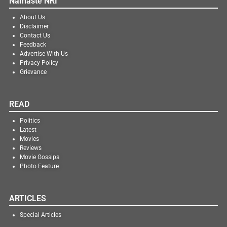
Namaste NRI
About Us
Disclaimer
Contact Us
Feedback
Advertise With Us
Privacy Policy
Grievance
READ
Politics
Latest
Movies
Reviews
Movie Gossips
Photo Feature
ARTICLES
Special Articles