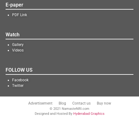
E-paper
PDF Link
Watch
Gallery
Videos
FOLLOW US
Facebook
Twitter
Advertisement
Blog
Contact us
Buy now
© 2021 NamasteNRI.com
Designed and Hosted By
Hyderabad Graphics