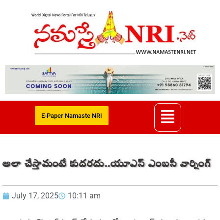
E-Paper Namaste NRI
అలా చేస్తామంటే కుదరదు..యూఎస్‌ ఎంబసీ వార్నింగ్‌
July 17, 2025
10:11 am