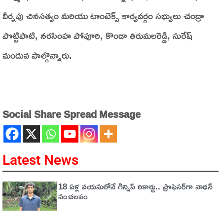
వీర్నపు చినసత్యం మరియు టాంటెక్స్ కార్యవర్గం సభ్యులు చంద్రా
పొట్టిపాటి, నరసింహ పోపూరి, కొండా తిరుమలరెడ్డి, సురేష్
మండువ పాల్గొన్నారు.
Social Share Spread Message
Latest News
18 ఏళ్ల వయసులోనే గిన్నిస్ రికార్డు.. ప్రొఫెసర్‌గా నాథన్
సంచలనం