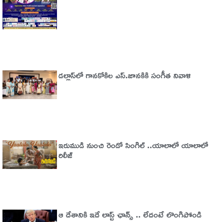
డల్లాస్‌లో గానకోకిల ఎస్.జానకికి సంగీత నివాళి
ఇరుముడి నుంచి రెండో సింగిల్ ..యాలాలో యాలాలో
రిలీజ్
ఆ దేశానికి ఇదే లాస్ట్ ఛాన్స్ .. లేదంటే లొంగిపోండి