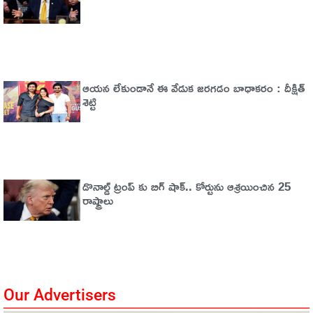
ఆయన లేకుండానే ఈ వేడుక జరగడం బాధాకరం : దీక్షిత్‌
శెట్టి
డొనాల్డ్ ట్రంప్ కు బిగ్ షాక్.. కోర్టును ఆశ్రయించిన 25
రాష్ట్రాలు
Our Advertisers