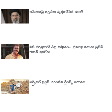
అమెరికాపై ఆగ్ర‌హం వ్య‌క్తంచేసిన ఇరాన్
సినీ పరిశ్రమలో తీవ్ర విషాదం.. ప్రముఖ నటుడు ప్రదీప్
రావత్ ఇకలేరు
సర్వైవల్‌ థ్రిల్లర్‌ చిరంజీవి గ్లింప్స్‌ విడుదల