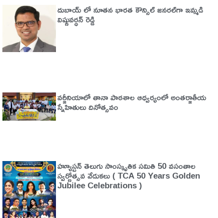
దుబాయ్ లో నూతన భారత కౌన్సిల్ జనరల్‌గా ఇమ్మడి
విష్ణువర్ధన్ రెడ్డి
వర్జీనియాలో తానా పాఠశాల ఆధ్వర్యంలో అంతర్జాతీయ
స్నేహితులు దినోత్సవం
హ్యూస్టన్ తెలుగు సాంస్కృతిక సమితి 50 వసంతాల
స్వర్ణోత్సవ వేడుకలు ( TCA 50 Years Golden
Jubilee Celebrations )