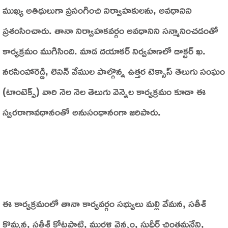
ముఖ్య అతిథులుగా ప్రసంగించి నిర్వాహకులను, అవధానిని
ప్రశంసించారు. తానా నిర్వాహకవర్గం అవధానిని సన్మానించడంతో
కార్యక్రమం ముగిసింది. మాడ దయాకర్ నిర్వహణలో డాక్టర్ ఖ.
నరసింహారెడ్డి, లెనిన్ వేముల పాల్గొన్న ఉత్తర టెక్సాస్ తెలుగు సంఘం
(టాంటెక్స్) వారి నెల నెల తెలుగు వెన్నెల కార్యక్రమం కూడా ఈ
స్వరరాగావధానంతో అనుసంధానంగా జరిపారు.
ఈ కార్యక్రమంలో తానా కార్యవర్గం సభ్యులు మల్లి వేమన, సతీశ్
కొమ్మన, సతీశ్ కోటపాటి, మురళి వెన్నం, సుధీర్ చింతమనేని,