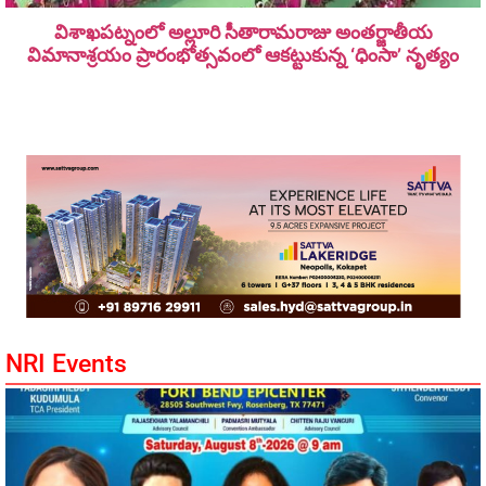
విశాఖపట్నంలో అల్లూరి సీతారామ‌రాజు అంత‌ర్జాతీయ
విమానాశ్ర‌యం ప్రారంభోత్సవంలో ఆకట్టుకున్న ‘ధింసా’ నృత్యం
NRI Events