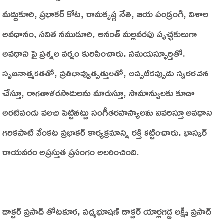
మద్దుకూరి, ప్రభాకర్ కోట, రామకృష్ణ నేతి, జయ పండ్రంగి, విశాల
అవధానం, సవిత నముడూరి, అనంత్ మల్లవరపు పృచ్ఛకులుగా
అవధాని పై ప్రశ్నల వర్షం కురిపించారు. సమయస్ఫూర్తితో,
సృజనాత్మకతతో, ప్రతిభావ్యుత్పత్తులతో, అప్పటికప్పుడు స్వరరచన
చేస్తూ, రాగతాళరసాదులను మారుస్తూ, సామాన్యులకు కూడా
అరటిపండు వలచి పెట్టినట్టు సంగీతరహస్యాలను వివరిస్తూ అవధాని
గరికపాటి వేంకట ప్రభాకర్ కార్యక్రమాన్ని రక్తి కట్టించారు. భాస్కర్
రాయవరం అప్రస్తుత ప్రసంగం అలరించింది.
డాక్టర్ ప్రసాద్ తోటకూర, పద్మభూషణ్ డాక్టర్ యార్లగడ్డ లక్ష్మీ ప్రసాద్