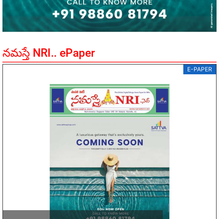
నమస్తే NRI.. ePaper
E-PAPER