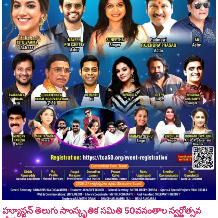
హ్యూస్టన్ తెలుగు సాంస్కృతిక సమితి 50వసంతాల స్వర్ణోత్సవ