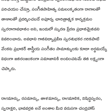
పరిచయం చేస్తూ, సంగీతసాహిత్య సమలంకృతంగా రాగాలతో
తాళాలతో ప్రదర్శించబడే అపూర్వ చారిత్రాత్మక కార్యక్రమం
స్వరరాగావధానం అని, ఇందులో స్ఫురణ ప్రేరణ ప్రధానమైనవని
వివరించారు. అవధాని గానవిద్యాప్రవీణ స్వరశుభకర గరికపాటి
వేంకట ప్రభాకర్ శాస్త్రీయ సంగీతం సామాన్యులకు కూడా అర్థమయ్యే
విధంగా జనరంజంకంగా సమాజానికి అందించటమే తన లక్ష్యంగా
చెప్పారు.
రాగమార్పు, రసమార్పు, తాళమార్పు, రాగమాలిక, నిషిద్ధస్వరం,
స్వరాక్షరి, భావవర్ణన అనే అంశాల మీద వరుసగా చంద్రహాస్