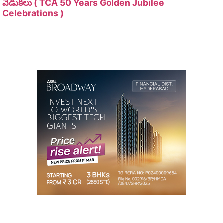
వేడుకలు ( TCA 50 Years Golden Jubilee
Celebrations )