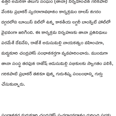
ఉత్తర అమెరికా తెలుగు సంఘం (తానా) నిర్వహించిన గరికపాటి
వేంకట ప్రభాకర్ స్వరరాగావధానం కార్యక్రమం డాలస్ నగరం
దగ్గరలోని లూయిస్ విల్‌లో ఉన్న కాకతీయ లగ్జరీ బాంక్వెట్ హాల్‌లో
వైభవంగా జరిగింది. ఈ కార్యక్రమ నిర్వహణకు తానా ప్రతినిధులు
పరమేశ్ దేవినేని, రాజేశ్ అడుసుమిల్లి నాయకత్వం వహించగా,
మద్దుకూరి చంద్రహాస్ సంధానకర్తగా వ్యవహరించారు. ముందుగా
తానా సంస్థ తరఫున రాజేష్ ఆడుసుమిల్లి సభికులకు స్వాగతం పలికి,
గరికపాటి ప్రభాకర్ తనకూ వున్న గురుశిష్య సంబంధాన్ని గుర్తు
చేసుకున్నారు.
సంధానకర్త మద్దుకూరి చంద్రహాస్ స్వరరాగవధానం గురించి సభకు