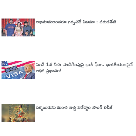
అభిమానులందరూ గర్వపడే సినిమా : వరుణ్‌తేజ్‌
హెచ్‌-1బీ వీసా పొడిగింపుపై భారీ ఫీజు.. భారతీయులపైనే
అధిక ప్రభావం!
పళ్ళబురుసు నుంచి ఇచ్చి పడేద్దాం సాంగ్ రిలీజ్