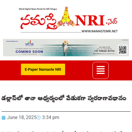
E-Paper Namaste NRI
డల్లాస్‌లో తానా ఆధ్వర్యంలో వేడుకగా స్వరరాగావధానం
June 18, 2025
3:34 pm