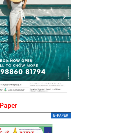
ePaper
E-PAPER