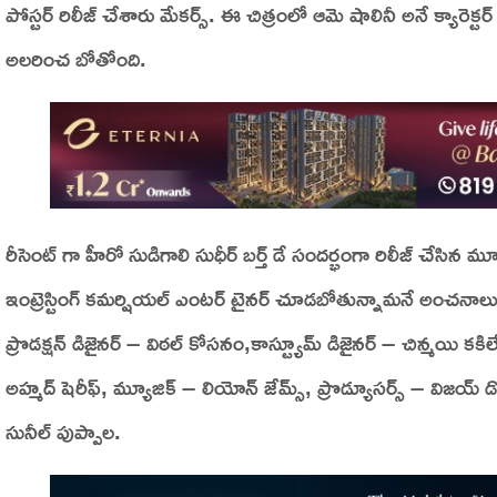
పోస్టర్ రిలీజ్ చేశారు మేకర్స్. ఈ చిత్రంలో ఆమె షాలినీ అనే క్యారెక్టర్ 
అలరించ బోతోంది.
రీసెంట్ గా హీరో సుడిగాలి సుధీర్ బర్త్ డే సందర్భంగా రిలీజ్ చేసిన మూవ
ఇంట్రెస్టింగ్ కమర్షియల్ ఎంటర్ టైనర్ చూడబోతున్నామనే అంచనాలు
ప్రొడక్షన్ డిజైనర్ – విఠల్ కోసనం,కాస్ట్యూమ్ డిజైనర్ – చిన్మయి కకిలే
అహ్మద్ షెరీఫ్, మ్యూజిక్ – లియోన్ జేమ్స్, ప్రొడ్యూసర్స్ – విజయ్ డొంకాడ
సునీల్ పుప్పాల.