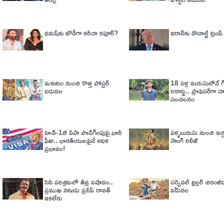
ధనుష్‌కు జోడీగా కరీనా కపూర్?
ఇరాన్‌కు డొనాల్డ్ ట్రంప్ 
మకుటం నుంచి కొత్త పోస్టర్
18 ఏళ్ల వయసులోనే గిన
విడుదల
రికార్డు.. ప్రొఫెసర్‌గా 
సంచలనం
హెచ్‌-1బీ వీసా పొడిగింపుపై భారీ
పళ్ళబురుసు నుంచి ఇచ్చి
ఫీజు.. భారతీయులపైనే అధిక
సాంగ్ రిలీజ్
ప్రభావం!
సినీ పరిశ్రమలో తీవ్ర విషాదం..
సర్వైవల్‌ థ్రిల్లర్‌ చిరంజీవి 
ప్రముఖ నటుడు ప్రదీప్ రావత్
విడుదల
ఇకలేరు