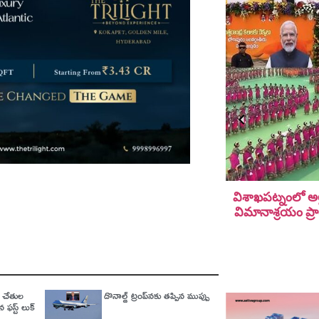
విశాఖపట్నంలో అల
విమానాశ్ర‌యం ప్ర
క్ చేతుల
డొనాల్డ్ ట్రంప్‌నకు తప్పిన ముప్పు
 ఫస్ట్ లుక్