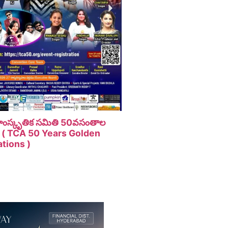
 సాంస్కృతిక సమితి 50వసంతాల
ఉత్తర టెక్సాస్ తెలుగు సంఘం నె
కలు ( TCA 50 Years Golden
tions )