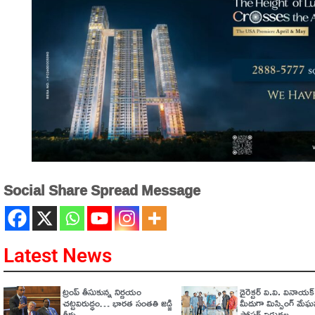
Social Share Spread Message
Latest News
ట్రంప్‌ తీసుకున్న నిర్ణయం
డైరెక్టర్ వి.వి. వినాయ
చట్టవిరుద్ధం… భారత సంతతి జడ్జి
మీదుగా మిస్సింగ్ మేఘన
తీర్పు
పోస్టర్ విడుదల