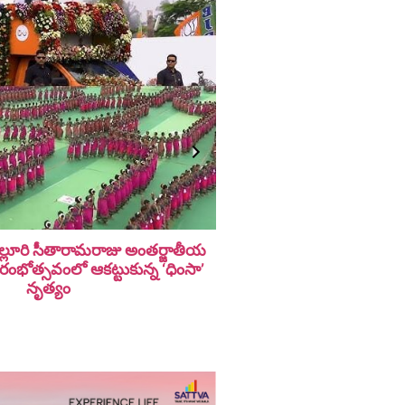
్లూరి సీతారామ‌రాజు అంత‌ర్జాతీయ
FIFA World Cup 202
ారంభోత్సవంలో ఆకట్టుకున్న ‘ధింసా’
నృత్యం