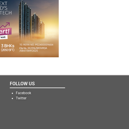
FOLLOW US
Facebook
Twitter