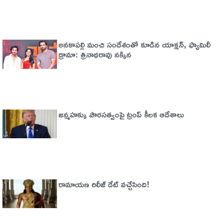
అనకాపల్లి మంచి సందేశంతో కూడిన యాక్షన్, ఫ్యామిలీ
డ్రామా: త్రినాథరావు నక్కిన
జన్మహక్కు పౌరసత్వంపై ట్రంప్ కీలక ఆదేశాలు
రామాయణ రిలీజ్ డేట్ వచ్చేసింది!