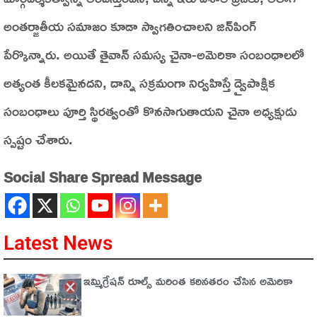
అంతర్జాతీయ సమాజం కూడా స్వాగతించాలని జిన్‌పింగ్‌
పేర్కొన్నారు. అయితే తైవాన్‌ సమస్య చైనా-అమెరికా సంబంధాలలో
అత్యంత కీలకమైనదని, దాన్ని సక్రమంగా నిర్వహిస్తే ద్వైపాక్షిక
సంబంధాలు పూర్తి స్థిరత్వంతో కొనసాగుతాయని చైనా అధ్యక్షుడు
స్పష్టం చేశారు.
Social Share Spread Message
Latest News
ఇమ్మిగ్రేషన్‌ రూల్స్‌ మరింత కఠినతరం చేసిన అమెరికా