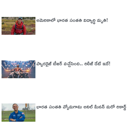
అమెరికాలో భార‌త సంత‌తి విద్యార్థి మృతి!
ప్యారడైజ్‌ టీజర్‌ వచ్చేసింది.. రిలీజ్‌ డేట్‌ ఇదే!
భారత సంతతి వ్యోమగామి అనిల్‌ మీనన్‌ మరో రికార్డ్‌