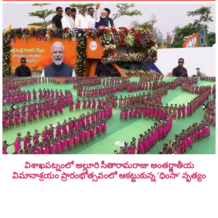
విశాఖపట్నంలో అల్లూరి సీతారామ‌రాజు అంత‌ర్జాతీయ
విమానాశ్ర‌యం ప్రారంభోత్సవంలో ఆకట్టుకున్న ‘ధింసా’ నృత్యం