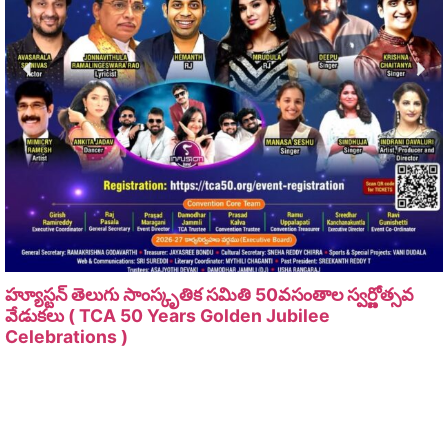
హ్యూస్టన్ తెలుగు సాంస్కృతిక సమితి 50వసంతాల స్వర్ణోత్సవ
వేడుకలు ( TCA 50 Years Golden Jubilee
Celebrations )