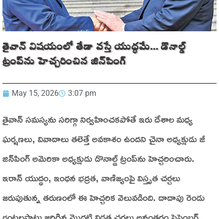
తైవాన్‌ విషయంలో తేడా వస్తే యుద్ధమే… డొనాల్డ్‌
ట్రంప్‌ను హెచ్చరించిన జిన్‌పింగ్
May 15, 2026
3:07 pm
తైవాన్‌ సమస్యను సరిగ్గా నిర్వహించకపోతే ఇరు దేశాల మధ్య
ఘర్షణలు, వివాదాలు తలెత్తే అవకాశం ఉందని చైనా అధ్యక్షుడు జీ
జిన్‌పింగ్‌ అమెరికా అధ్యక్షుడు డొనాల్డ్‌ ట్రంప్‌ను హెచ్చరించారు.
ఇరాన్‌ యుద్ధం, ఇంధన భద్రత, వాణిజ్యంపై విస్తృత చర్చలు
జరుపుతున్న తరుణంలో ఈ హెచ్చరిక వెలువడింది. దాదాపు రెండు
గంటలపాటు జరిగిన మొదటి విడత చర్చలు అనంతరం సెప్టెంబర్‌