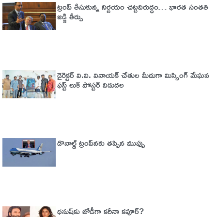
ట్రంప్‌ తీసుకున్న నిర్ణయం చట్టవిరుద్ధం… భారత సంతతి
జడ్జి తీర్పు
డైరెక్టర్ వి.వి. వినాయక్ చేతుల మీదుగా మిస్సింగ్ మేఘన
ఫస్ట్ లుక్ పోస్టర్ విడుదల
డొనాల్డ్ ట్రంప్‌నకు తప్పిన ముప్పు
ధనుష్‌కు జోడీగా కరీనా కపూర్?