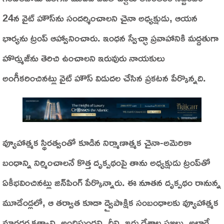
24న వైట్‌ హౌస్‌ను సందర్శించాలని చైనా అధ్యక్షుడు, ఆయన
భార్యను ట్రంప్‌ ఆహ్వానించారు. ఇంధన స్వేచ్ఛా ప్రవాహానికి మద్దతుగా
హొర్ముజ్‌ను తెరిచి ఉంచాలని ఇరువురు నాయకులు
అంగీకరించినట్లు వైట్‌ హౌస్‌ విడుదల చేసిన ప్రకటన పేర్కొన్నది.
వ్యూహాత్మక స్థిరత్వంతో కూడిన నిర్మాణాత్మక చైనా-అమెరికా
బంధాన్ని నిర్మించాలనే కొత్త దృక్పథంపై తాను అధ్యక్షుడు ట్రంప్‌తో
ఏకీభవించినట్లు జిన్‌పింగ్‌ పేర్కొన్నారు. ఈ నూతన దృక్పథం రానున్న
మూడేండ్లలో, ఆ తర్వాత కూడా ద్వైపాక్షిక సంబంధాలకు వ్యూహాత్మక
మార్గదర్శకత్వాన్ని అందిస్తుందని, దీన్ని ఇరు దేశాల ప్రజలు, అలాగే