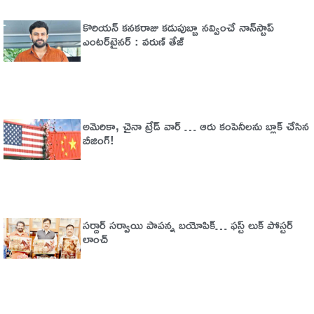
కొరియన్ కనకరాజు కడుపుబ్బా నవ్వించే నాన్‌స్టాప్
ఎంటర్‌టైనర్ : వరుణ్ తేజ్
అమెరికా, చైనా ట్రేడ్​​ వార్​ … ఆరు కంపెనీలను బ్లాక్​ చేసిన
బీజింగ్​!
సర్దార్ సర్వాయి పాపన్న బయోపిక్… ఫస్ట్ లుక్ పోస్టర్
లాంచ్