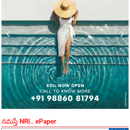
నమస్తే NRI.. ePaper