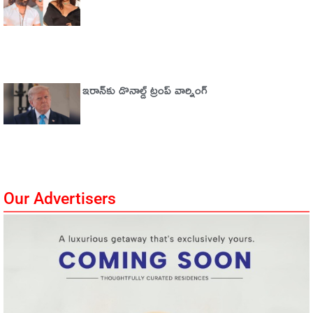
ఇరాన్‌కు డొనాల్డ్ ట్రంప్ వార్నింగ్‌
Our Advertisers