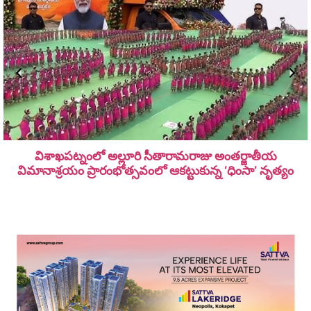
విశాఖపట్నంలో అల్లూరి సీతారామ‌రాజు అంత‌ర్జాతీయ
విమానాశ్ర‌యం ప్రారంభోత్సవంలో ఆకట్టుకున్న ‘ధింసా’ నృత్యం