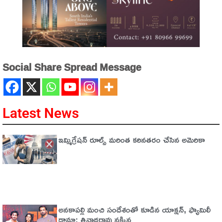
Social Share Spread Message
Latest News
ఇమ్మిగ్రేషన్‌ రూల్స్‌ మరింత కఠినతరం చేసిన అమెరికా
అనకాపల్లి మంచి సందేశంతో కూడిన యాక్షన్, ఫ్యామిలీ
డ్రామా: త్రినాథరావు నక్కిన