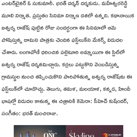
ఎంటర్‌టైనర్‌ ఓ సుకుమారీ. భరత్‌ దర్శన్‌ దర్శకుడు. మహేశ్వరరెడ్డి
మూలి నిర్మాత. ప్రస్తుతం సినిమా నిర్మాణ దశలో ఉన్నది. కథానాయిక
ఐశ్వర్య రాజేష్‌ పుట్టిన రోజు సందర్భంగా ఈ సినిమాలో ఆమె
పోషిస్తున్న దామిని పాత్రకు చెందిన ఫస్ట్‌లుక్‌ని మేకర్స్‌ విడుదల
చేశారు. లంగావోణీ ధరించిన పల్లెటూరి అమ్మాయిగా ఈ స్టిల్‌లో
ఐశ్వర్య రాజేష్‌ దర్శనమిచ్చారు. కర్రలు పట్టుకొని వెంబడిస్తున్న
గ్రామస్థుల నుంచి తప్పించుకొని పారిపోతున్న ఐశ్వర్య రాజేష్‌ను ఈ
ఫస్ట్‌లుక్‌లో చూడొచ్చు. తెలుగు, తమిళ, మలయాళ, కన్నడ, హిందీ
భాషల్లో విడుదల కానున్న ఈ చిత్రానికి కెమెరా: సీహెచ్‌ కుషేందర్‌,
సంగీతం: భరత్‌ మంచిరాజు.