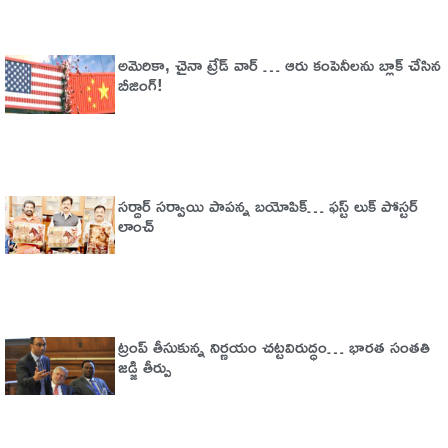
అమెరికా, చైనా ట్రేడ్​​ వార్​ … ఆరు కంపెనీలను బ్లాక్​ చేసిన
బీజింగ్​!
సర్దార్ సర్వాయి పాపన్న బయోపిక్… ఫస్ట్ లుక్ పోస్టర్
లాంచ్
ట్రంప్‌ తీసుకున్న నిర్ణయం చట్టవిరుద్ధం… భారత సంతతి
జడ్జి తీర్పు