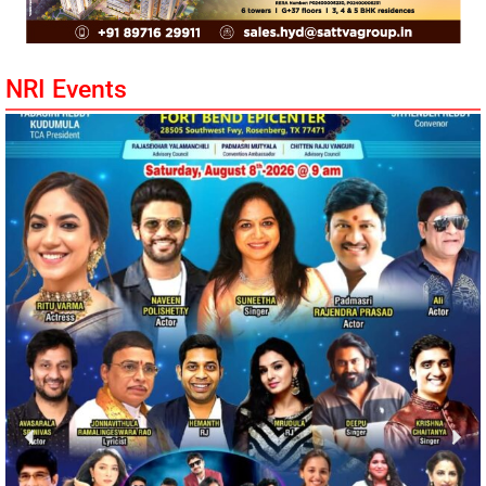
NRI Events