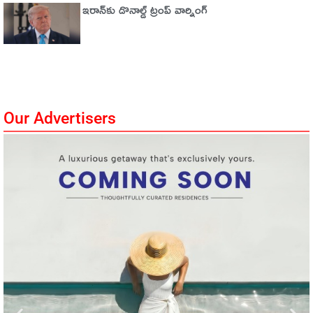
ఇరాన్‌కు డొనాల్డ్ ట్రంప్ వార్నింగ్‌
Our Advertisers