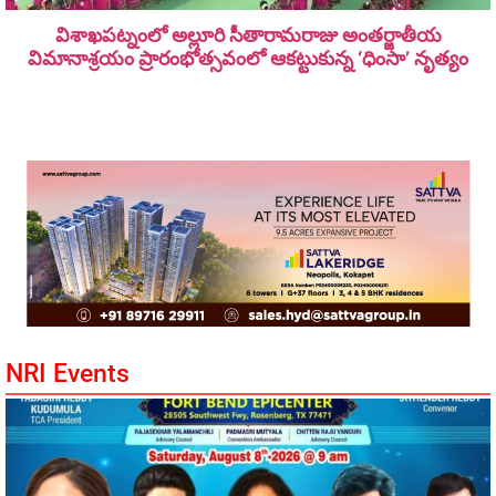
విశాఖపట్నంలో అల్లూరి సీతారామ‌రాజు అంత‌ర్జాతీయ
విమానాశ్ర‌యం ప్రారంభోత్సవంలో ఆకట్టుకున్న ‘ధింసా’ నృత్యం
NRI Events