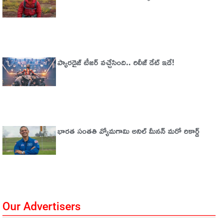
ప్యారడైజ్‌ టీజర్‌ వచ్చేసింది.. రిలీజ్‌ డేట్‌ ఇదే!
భారత సంతతి వ్యోమగామి అనిల్‌ మీనన్‌ మరో రికార్డ్‌
Our Advertisers