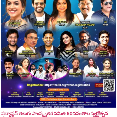
హ్యూస్టన్ తెలుగు సాంస్కృతిక సమితి 50వసంతాల స్వర్ణోత్సవ