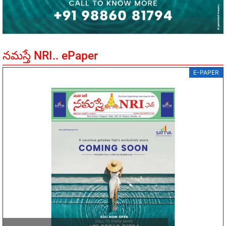
నమస్తే NRI.. ePaper
E-PAPER