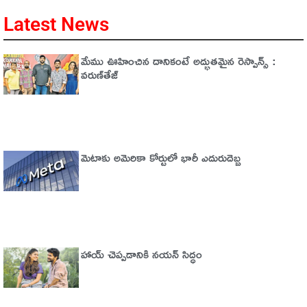
Latest News
మేము ఊహించిన దానికంటే అద్భుతమైన రెస్పాన్స్ :
వరుణ్‌తేజ్‌
మెటాకు అమెరికా కోర్టులో భారీ ఎదురుదెబ్బ
హాయ్ చెప్పడానికి నయన్ సిద్ధం