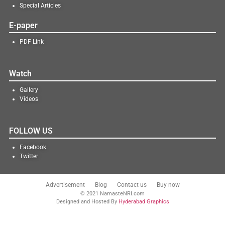
Special Articles
E-paper
PDF Link
Watch
Gallery
Videos
FOLLOW US
Facebook
Twitter
Advertisement
Blog
Contact us
Buy now
© 2021 NamasteNRI.com
Designed and Hosted By
Hyderabad Graphics