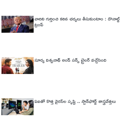
వారిని గుర్తించి కఠిన చర్యలు తీసుకుంటాం : డొనాల్డ్
ట్రంప్
సూర్య విశ్వనాథ్ అండ్ సన్స్ ట్రైలర్ వచ్చేసింది
ఏఐతో కొత్త వైరస్‌ల సృష్టి .. స్టాన్‌ఫోర్డ్‌ శాస్త్రవేత్తలు