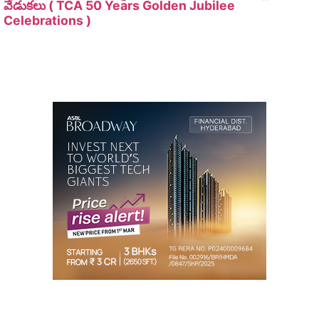
వేడుకలు ( TCA 50 Years Golden Jubilee
Celebrations )