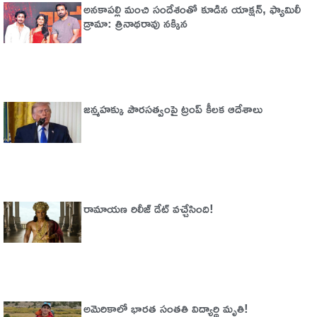
అనకాపల్లి మంచి సందేశంతో కూడిన యాక్షన్, ఫ్యామిలీ
డ్రామా: త్రినాథరావు నక్కిన
జన్మహక్కు పౌరసత్వంపై ట్రంప్ కీలక ఆదేశాలు
రామాయణ రిలీజ్ డేట్ వచ్చేసింది!
అమెరికాలో భార‌త సంత‌తి విద్యార్థి మృతి!