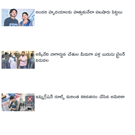
అందరి హృదయాలకు హత్తుకునేలా హుషారు పిట్టలు
అక్కినేని నాగార్జున చేతుల మీదుగా పళ్ల బురుసు ట్రైలర్‌
విడుదల
ఇమ్మిగ్రేషన్‌ రూల్స్‌ మరింత కఠినతరం చేసిన అమెరికా