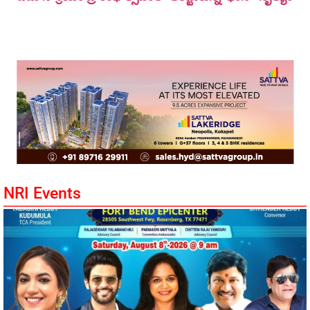
NRI Events