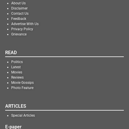
About Us
Disclaimer
Contact Us
Feedback
Advertise With Us
Privacy Policy
Grievance
READ
Politics
Latest
Movies
Reviews
Movie Gossips
Photo Feature
ARTICLES
Special Articles
E-paper