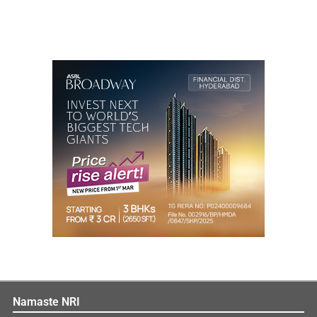
Namaste NRI