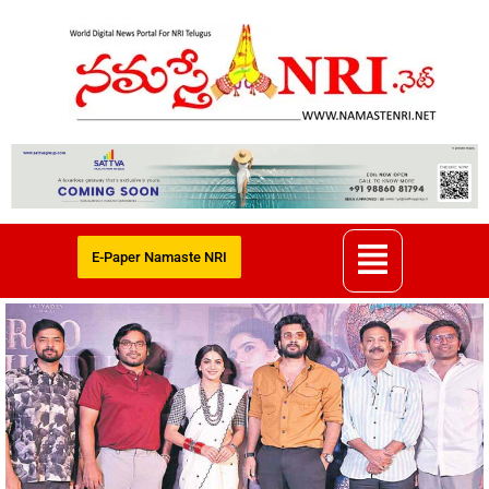
E-Paper Namaste NRI