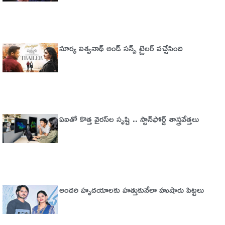
సూర్య విశ్వనాథ్ అండ్ సన్స్ ట్రైలర్ వచ్చేసింది
ఏఐతో కొత్త వైరస్‌ల సృష్టి .. స్టాన్‌ఫోర్డ్‌ శాస్త్రవేత్తలు
అందరి హృదయాలకు హత్తుకునేలా హుషారు పిట్టలు