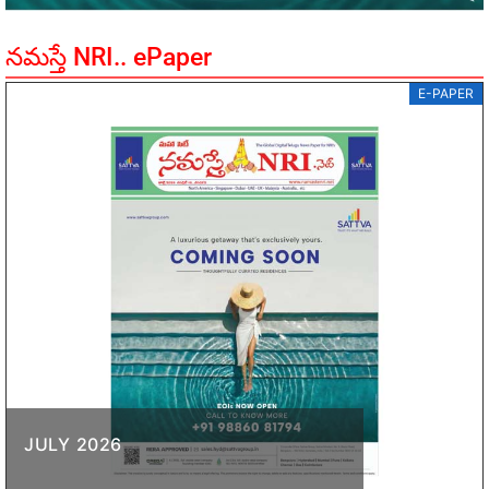
నమస్తే NRI.. ePaper
E-PAPER
JULY 2026