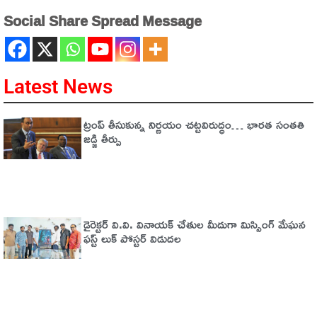
Social Share Spread Message
Latest News
ట్రంప్‌ తీసుకున్న నిర్ణయం చట్టవిరుద్ధం… భారత సంతతి
జడ్జి తీర్పు
డైరెక్టర్ వి.వి. వినాయక్ చేతుల మీదుగా మిస్సింగ్ మేఘన
ఫస్ట్ లుక్ పోస్టర్ విడుదల