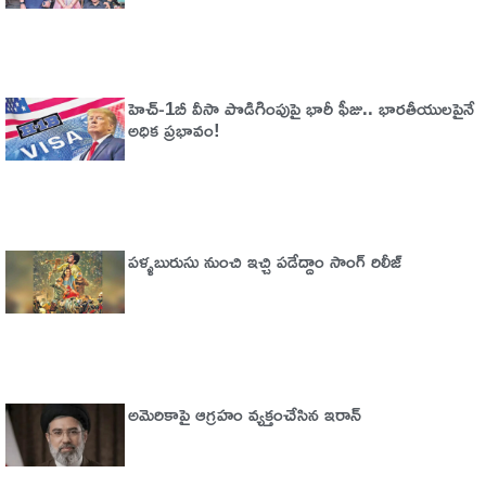
హెచ్‌-1బీ వీసా పొడిగింపుపై భారీ ఫీజు.. భారతీయులపైనే
అధిక ప్రభావం!
పళ్ళబురుసు నుంచి ఇచ్చి పడేద్దాం సాంగ్ రిలీజ్
అమెరికాపై ఆగ్ర‌హం వ్య‌క్తంచేసిన ఇరాన్