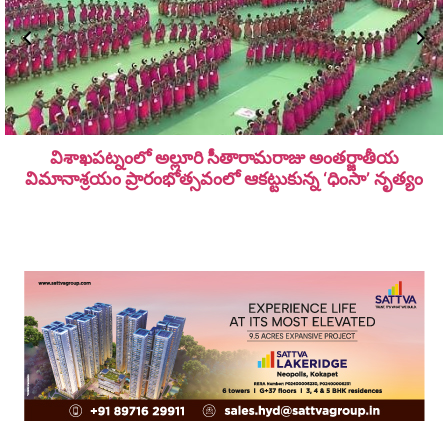
విశాఖపట్నంలో అల్లూరి సీతారామ‌రాజు అంత‌ర్జాతీయ
విమానాశ్ర‌యం ప్రారంభోత్సవంలో ఆకట్టుకున్న ‘ధింసా’ నృత్యం