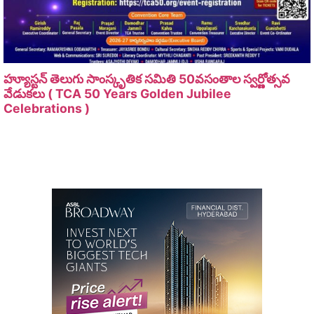
హ్యూస్టన్ తెలుగు సాంస్కృతిక సమితి 50వసంతాల స్వర్ణోత్సవ
వేడుకలు ( TCA 50 Years Golden Jubilee
Celebrations )