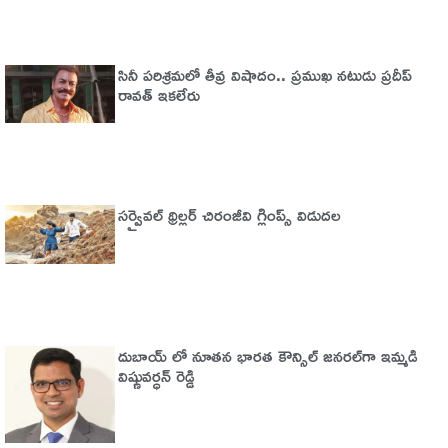
సినీ పరిశ్రమలో తీవ్ర విషాదం.. ప్రముఖ నటుడు ప్రదీప్
రావత్ ఇకలేరు
సర్వైవల్‌ థ్రిల్లర్‌ చిరంజీవి గ్లింప్స్‌ విడుదల
దుబాయ్ లో నూతన భారత కౌన్సిల్ జనరల్‌గా ఇమ్మడి
విష్ణువర్ధన్ రెడ్డి