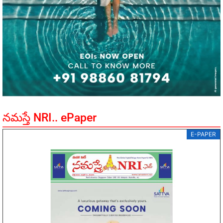
నమస్తే NRI.. ePaper
E-PAPER