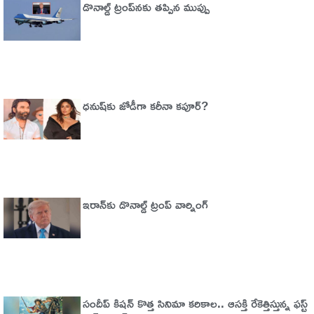
డొనాల్డ్ ట్రంప్‌నకు తప్పిన ముప్పు
ధనుష్‌కు జోడీగా కరీనా కపూర్?
ఇరాన్‌కు డొనాల్డ్ ట్రంప్ వార్నింగ్‌
సందీప్ కిషన్ కొత్త సినిమా కరికాల.. ఆసక్తి రేకెత్తిస్తున్న ఫస్ట్