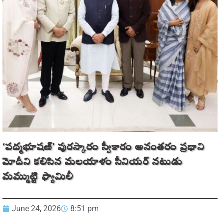
‘పద్మభూషణ్’ పురస్కారం స్వీకారం అనంతరం ప్రధాని
మోదీని కలిసిన మలయాళం సీనియర్ నటుడు
మమ్ముట్టి ఫ్యామిలీ
June 24, 2026
8:51 pm