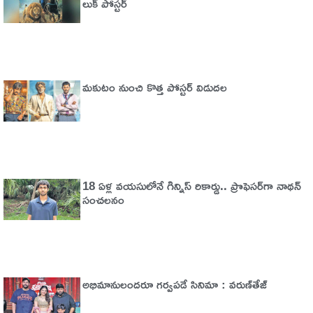
లుక్ పోస్టర్
మకుటం నుంచి కొత్త పోస్టర్ విడుదల
18 ఏళ్ల వయసులోనే గిన్నిస్ రికార్డు.. ప్రొఫెసర్‌గా నాథన్
సంచలనం
అభిమానులందరూ గర్వపడే సినిమా : వరుణ్‌తేజ్‌