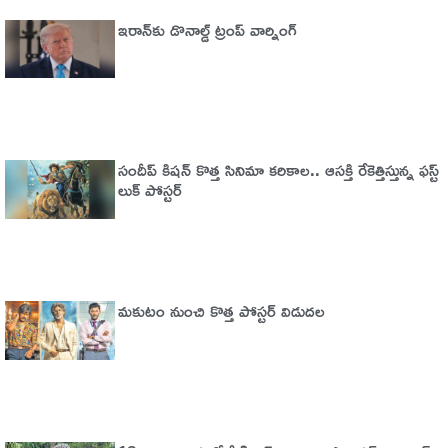
ఇరాన్‌కు డొనాల్డ్ ట్రంప్ వార్నింగ్‌
సందీప్ కిషన్ కొత్త సినిమా కరికాల.. ఆసక్తి రేకెత్తిస్తున్న ఫస్ట్
లుక్ పోస్టర్
మకుటం నుంచి కొత్త పోస్టర్ విడుదల