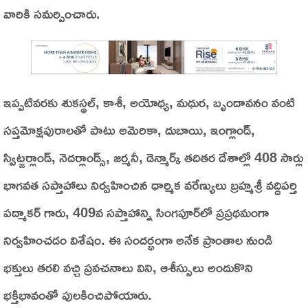
వారికి సమర్పించారు.
ఇప్పటివరకు శుకస్థల్, కాశీ, అయోధ్య, మధుర, బృందావనం వంటి
సప్తమోక్షపురాలతో పాటు అమెరికా, దుబాయి, ఇంగ్లాండ్,
స్విట్జర్లాండ్, నెదర్లాండ్స్, జర్మనీ, డెన్మార్క్ తదితర దేశాల్లో 408 సార్లు
భాగవత సప్తాహాలు నిర్వహించిన ధార్మిక వరేణ్యులు బ్రహ్మశ్రీ వద్దిపర్తి
పద్మాకర్ గారు, 409వ సప్తాహాన్ని సింగపూర్‌లో ప్రప్రథమంగా
నిర్వహించడం విశేషం. ఈ సందర్భంగా అనేక ప్రాంతాల నుండి
భక్తులు తరలి వచ్చి ప్రవచనాలు విని, ఆశీస్సులు అందుకొని
భక్తిభావంతో పులకించిపోయారు.