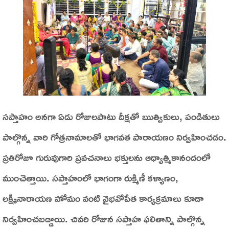
సప్తాహం అనగా ఏడు రోజులపాటు దీక్షతో ఋత్వికులు, పండితులు
పాల్గొన్న వారి గోత్రనామాలతో భాగవత పారాయణం నిర్వహించడం.
ప్రతిరోజూ గురువుగారి ప్రవచనాలు భక్తులను ఆధ్యాత్మికానందంలో
ముంచెత్తాయి. సప్తాహంలో భాగంగా రుక్మిణీ కళ్యాణం,
లక్ష్మీనారాయణ హోమం వంటి వైభవోపేత కార్యక్రమాలు కూడా
నిర్వహించబడ్డాయి. చివరి రోజున సప్తాహ ఫలితాన్ని పాల్గొన్న