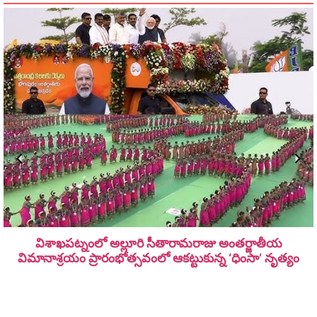
విశాఖపట్నంలో అల్లూరి సీతారామ‌రాజు అంత‌ర్జాతీయ
విమానాశ్ర‌యం ప్రారంభోత్సవంలో ఆకట్టుకున్న ‘ధింసా’ నృత్యం