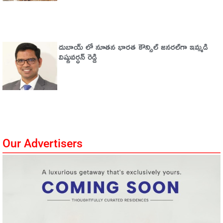
దుబాయ్ లో నూతన భారత కౌన్సిల్ జనరల్‌గా ఇమ్మడి
విష్ణువర్ధన్ రెడ్డి
Our Advertisers