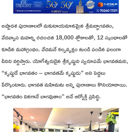
అష్టాదశ పురాణాలలో మకుటాయమానమైన శ్రీమద్భాగవతం,
వేదవ్యాస మహర్షి రచించిన 18,000 శ్లోకాలతో, 12 స్కంధాలతో
కూడిన మహాగ్రంథం. వేదమనే కల్పవృక్షం నుండి పండిన ఫలంగా
దీనిని వర్ణిస్తారు. యోగేశ్వరుడైన శ్రీకృష్ణుని స్వరూపమే భాగవతమని,
“కృష్ణుడే భాగవతం – భాగవతమే కృష్ణుడు” అని పెద్దలు
పేర్కొంటారు. భాగవత మహిమను అన్ని పురాణాలు కొనియాడాయి.
“భాగవతం వినగానే బాగవుతాం” అనే ఆర్యోక్తి ప్రసిద్ధి.