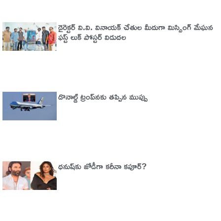
డైరెక్టర్ వి.వి. వినాయక్ చేతుల మీదుగా మిస్సింగ్ మేఘన
ఫస్ట్ లుక్ పోస్టర్ విడుదల
డొనాల్డ్ ట్రంప్‌నకు తప్పిన ముప్పు
ధనుష్‌కు జోడీగా కరీనా కపూర్?