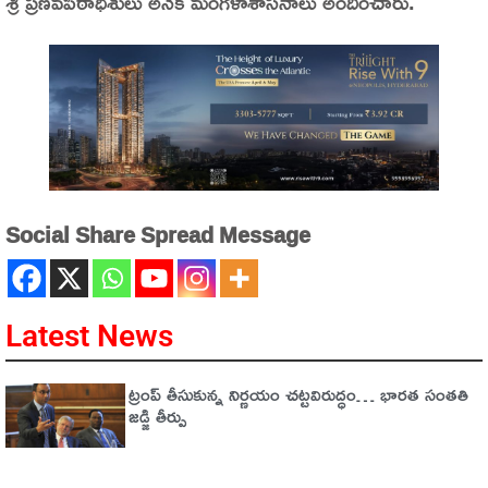
శ్రీ ప్రణవపీఠాధీశులు అనేక మంగళాశాసనాలు అందించారు.
Social Share Spread Message
Latest News
ట్రంప్‌ తీసుకున్న నిర్ణయం చట్టవిరుద్ధం… భారత సంతతి
జడ్జి తీర్పు