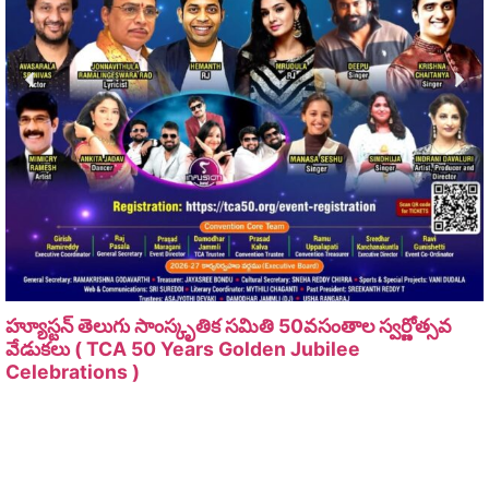
హ్యూస్టన్ తెలుగు సాంస్కృతిక సమితి 50వసంతాల స్వర్ణోత్సవ
వేడుకలు ( TCA 50 Years Golden Jubilee
Celebrations )