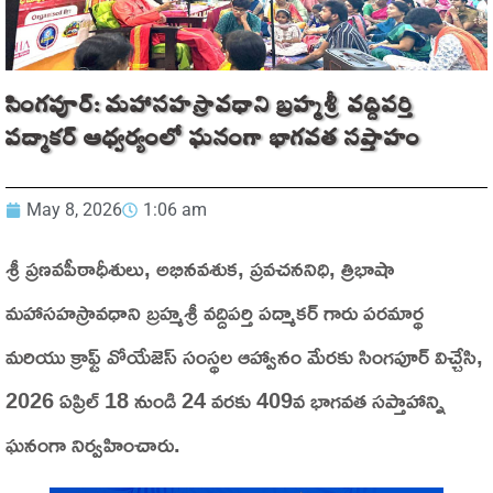
సింగపూర్: మహాసహస్రావధాని బ్రహ్మశ్రీ వద్దిపర్తి
పద్మాకర్ ఆధ్వర్యంలో ఘనంగా భాగవత సప్తాహం
May 8, 2026
1:06 am
శ్రీ ప్రణవపీఠాధీశులు, అభినవశుక, ప్రవచననిధి, త్రిభాషా
మహాసహస్రావధాని బ్రహ్మశ్రీ వద్దిపర్తి పద్మాకర్ గారు పరమార్థ
మరియు క్రాఫ్ట్ వోయేజెస్ సంస్థల ఆహ్వానం మేరకు సింగపూర్ విచ్చేసి,
2026 ఏప్రిల్ 18 నుండి 24 వరకు 409వ భాగవత సప్తాహాన్ని
ఘనంగా నిర్వహించారు.