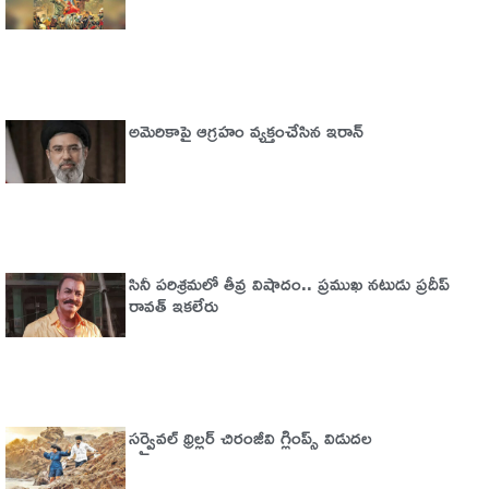
అమెరికాపై ఆగ్ర‌హం వ్య‌క్తంచేసిన ఇరాన్
సినీ పరిశ్రమలో తీవ్ర విషాదం.. ప్రముఖ నటుడు ప్రదీప్
రావత్ ఇకలేరు
సర్వైవల్‌ థ్రిల్లర్‌ చిరంజీవి గ్లింప్స్‌ విడుదల