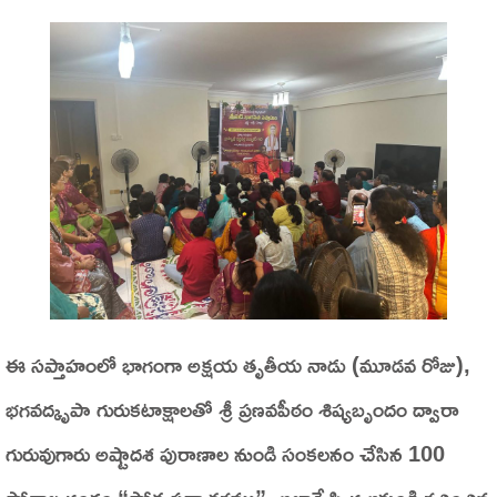
ఈ సప్తాహంలో భాగంగా అక్షయ తృతీయ నాడు (మూడవ రోజు),
భగవద్కృపా గురుకటాక్షాలతో శ్రీ ప్రణవపీఠం శిష్యబృందం ద్వారా
గురువుగారు అష్టాదశ పురాణాల నుండి సంకలనం చేసిన 100