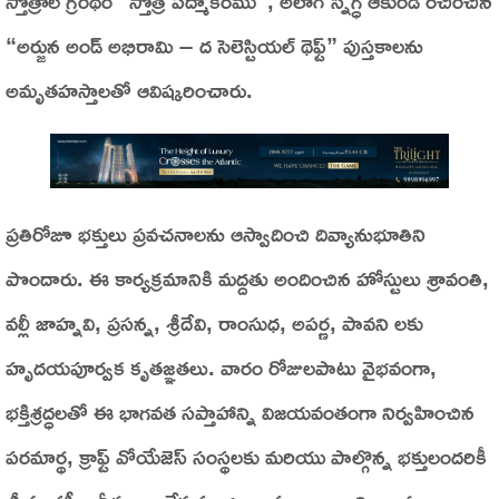
స్తోత్రాల గ్రంథం “స్తోత్ర పద్మాకరము”, అలాగే స్నిగ్ధ ఆకుండి రచించిన
“అర్జున అండ్ అభిరామి – ద సెలెస్టియల్ థెఫ్ట్” పుస్తకాలను
అమృతహస్తాలతో ఆవిష్కరించారు.
ప్రతిరోజూ భక్తులు ప్రవచనాలను ఆస్వాదించి దివ్యానుభూతిని
పొందారు. ఈ కార్యక్రమానికి మద్దతు అందించిన హోస్టులు శ్రావంతి,
వల్లీ జాహ్నవి, ప్రసన్న, శ్రీదేవి, రాంసుధ, అపర్ణ, పావని లకు
హృదయపూర్వక కృతజ్ఞతలు. వారం రోజులపాటు వైభవంగా,
భక్తిశ్రద్ధలతో ఈ భాగవత సప్తాహాన్ని విజయవంతంగా నిర్వహించిన
పరమార్థ, క్రాఫ్ట్ వోయేజెస్ సంస్థలకు మరియు పాల్గొన్న భక్తులందరికీ