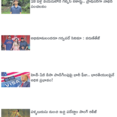
18 ఏళ్ల వయసులోనే గిన్నిస్ రికార్డు.. ప్రొఫెసర్‌గా నాథన్
సంచలనం
అభిమానులందరూ గర్వపడే సినిమా : వరుణ్‌తేజ్‌
హెచ్‌-1బీ వీసా పొడిగింపుపై భారీ ఫీజు.. భారతీయులపైనే
అధిక ప్రభావం!
పళ్ళబురుసు నుంచి ఇచ్చి పడేద్దాం సాంగ్ రిలీజ్