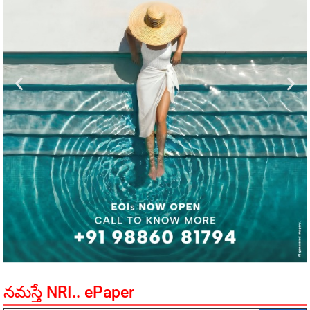
నమస్తే NRI.. ePaper