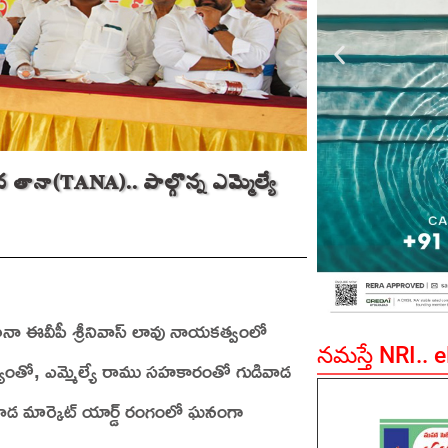
న తానా(TANA).. పాల్గొన్న ఎమ్మెల్యే
ానా ఈవీపీ శ్రీనివాస్ లావు నాయకత్వంలో
నమస్తే NRI.. 
జన్యంతో, ఎమ్మెల్యే రాము సహకారంతో గుడివాడ
ుడివాడ మార్కెట్ యార్డ్ రంగంలో ఘనంగా