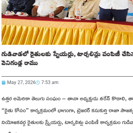
గుడివాడలో రైతులకు స్ప్రేయర్లు, టార్పలిన్లు పంపిణీ చేసి
వెనిగండ్ల రాము
May 27, 2026
7:53 am
ఉత్తర అమెరికా తెలుగు సంఘం – తానా అధ్యక్షుడు నరేన్ కొడాలి, త
“రైతు కోసం” కార్యక్రమంలో భాగంగా, ట్రెజరర్ కసుకుర్తి రాజా సౌ
నియోజకవర్గ రైతులకు స్ప్రేయర్లు, టార్పలిన్లు పంపిణీ కార్యక్రమం గ