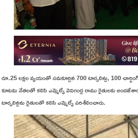
రూ.25 లక్షల వ్యయంతో సమకూర్చిన 700 టార్పలిన్లు, 100 చార్జింగ్
కూటమి నేతలతో కలిసి ఎమ్మెల్యే వెనిగండ్ల రాము రైతులకు అందజేశారు
టార్పలిన్లను రైతులతో కలిసి ఎమ్మెల్యే పరిశీలించారు.