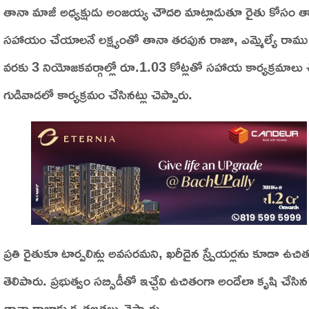
తానా మాజీ అధ్యక్షుడు అంజయ్య చౌదరి మాట్లాడుతూ రైతు కోసం తానా 
సహాయం చేయాలనే లక్ష్యంతో తానా తరపున రాజా, ఎమ్మెల్యే రాము ఈ క
వరకు 3 నియోజకవర్గాల్లో రూ.1.03 కోట్లతో సహాయ కార్యక్రమాలు చ
గుడివాడలో కార్యక్రమం చేసినట్లు చెప్పారు.
ప్రతి రైతుకూ టార్పలిన్లు అవసరమని, ఖరీదైన స్ప్రేయర్లను కూడా ఉచ
తెలిపారు. ప్రభుత్వం సబ్సిడీతో ఇచ్చేవి ఉచితంగా అందేలా కృషి చేసిన
తానా రాజాకు కృతజ్ఞతలు చెప్పారు.