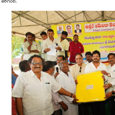
జరిగింది.