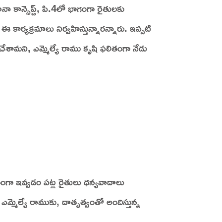
కాన్సెప్ట్‌, పి.4లో భాగంగా రైతులకు
ార్యక్రమాలు నిర్వహిస్తున్నారన్నారు. ఇప్పటి
ేశామని, ఎమ్మెల్యే రాము కృషి ఫలితంగా నేడు
ితంగా ఇవ్వడం పట్ల రైతులు ధన్యవాదాలు
 ఎమ్మెల్యే రాముకు, దాతృత్వంతో అందిస్తున్న