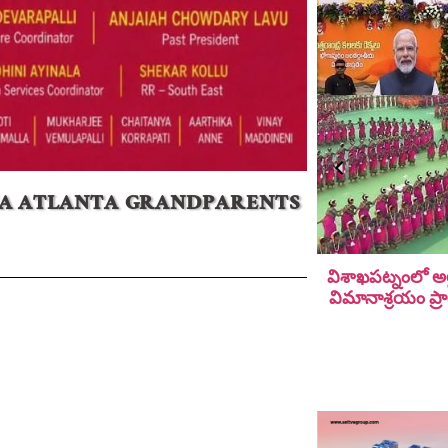
CA ATLANTA GRANDPARENTS
విశాఖపట్నంలో అల
విమానాశ్ర‌యం ప్ర