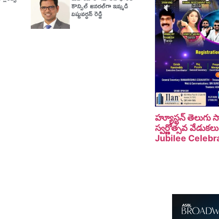
కౌన్సిల్ జనరల్‌గా ఇమ్మడి
విష్ణువర్ధన్ రెడ్డి
హ్యూస్టన్ తెలుగు
స్వర్ణోత్సవ వేడు
Jubilee Celebra