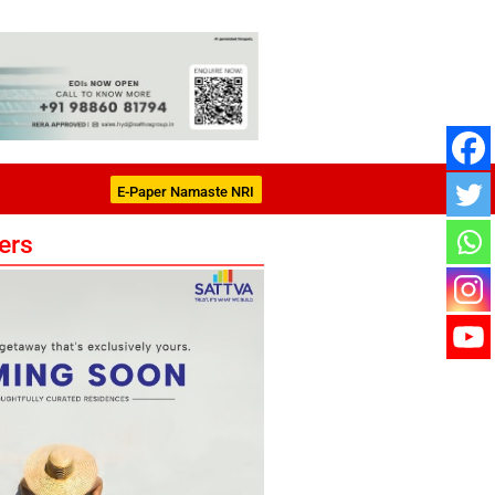
E-Paper Namaste NRI
ers