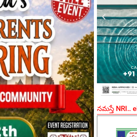
నమస్తే NRI.. 