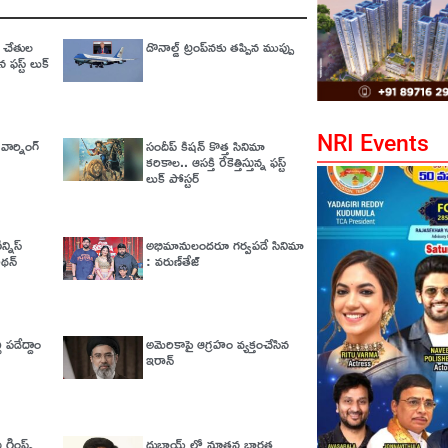
క్ చేతుల
డొనాల్డ్ ట్రంప్‌నకు తప్పిన ముప్పు
 ఫస్ట్ లుక్
NRI Events
వార్నింగ్‌
సందీప్ కిషన్ కొత్త సినిమా
కరికాల.. ఆసక్తి రేకెత్తిస్తున్న ఫస్ట్
లుక్ పోస్టర్
్నిస్
అభిమానులందరూ గర్వపడే సినిమా
నాథన్
: వరుణ్‌తేజ్‌
 పడేద్దాం
అమెరికాపై ఆగ్ర‌హం వ్య‌క్తంచేసిన
ఇరాన్
గ్లింప్స్‌
దుబాయ్ లో నూతన భారత