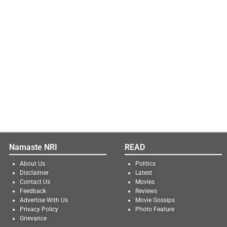
Namaste NRI
READ
About Us
Politics
Disclaimer
Latest
Contact Us
Movies
Feedback
Reviews
Advertise With Us
Movie Gossips
Privacy Policy
Photo Feature
Grievance