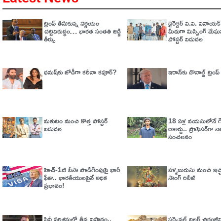
ట్రంప్‌ తీసుకున్న నిర్ణయం
డైరెక్టర్ వి.వి. వినాయ
చట్టవిరుద్ధం… భారత సంతతి జడ్జి
మీదుగా మిస్సింగ్ మేఘన
తీర్పు
పోస్టర్ విడుదల
ధనుష్‌కు జోడీగా కరీనా కపూర్?
ఇరాన్‌కు డొనాల్డ్ ట్రంప్ 
మకుటం నుంచి కొత్త పోస్టర్
18 ఏళ్ల వయసులోనే గిన
విడుదల
రికార్డు.. ప్రొఫెసర్‌గా 
సంచలనం
హెచ్‌-1బీ వీసా పొడిగింపుపై భారీ
పళ్ళబురుసు నుంచి ఇచ్చి
ఫీజు.. భారతీయులపైనే అధిక
సాంగ్ రిలీజ్
ప్రభావం!
సినీ పరిశ్రమలో తీవ్ర విషాదం..
సర్వైవల్‌ థ్రిల్లర్‌ చిరంజీవి 