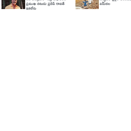
ప్రముఖ నటుడు ప్రదీప్ రావత్
విడుదల
ఇకలేరు