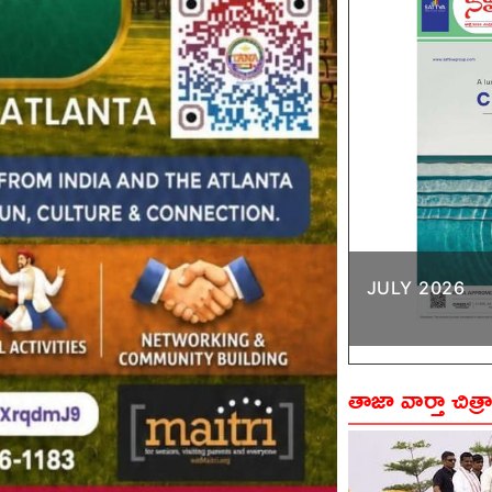
JULY 2026
తాజా వార్తా చిత్ర