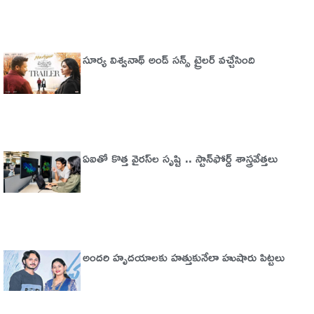
సూర్య విశ్వనాథ్ అండ్ సన్స్ ట్రైలర్ వచ్చేసింది
ఏఐతో కొత్త వైరస్‌ల సృష్టి .. స్టాన్‌ఫోర్డ్‌ శాస్త్రవేత్తలు
అందరి హృదయాలకు హత్తుకునేలా హుషారు పిట్టలు