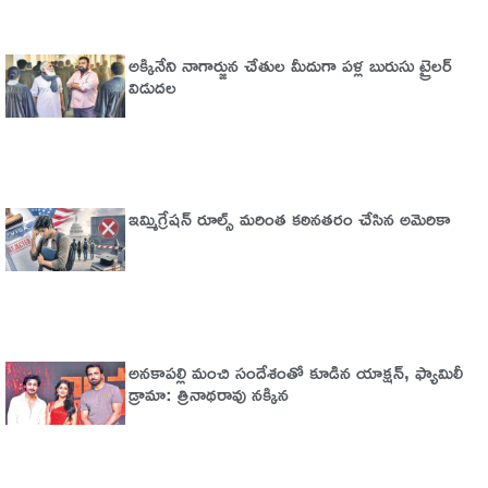
అక్కినేని నాగార్జున చేతుల మీదుగా పళ్ల బురుసు ట్రైలర్‌
విడుదల
ఇమ్మిగ్రేషన్‌ రూల్స్‌ మరింత కఠినతరం చేసిన అమెరికా
అనకాపల్లి మంచి సందేశంతో కూడిన యాక్షన్, ఫ్యామిలీ
డ్రామా: త్రినాథరావు నక్కిన