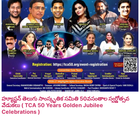
హ్యూస్టన్ తెలుగు సాంస్కృతిక సమితి 50వసంతాల స్వర్ణోత్సవ
వేడుకలు ( TCA 50 Years Golden Jubilee
Celebrations )