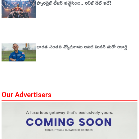
ప్యారడైజ్‌ టీజర్‌ వచ్చేసింది.. రిలీజ్‌ డేట్‌ ఇదే!
భారత సంతతి వ్యోమగామి అనిల్‌ మీనన్‌ మరో రికార్డ్‌
Our Advertisers