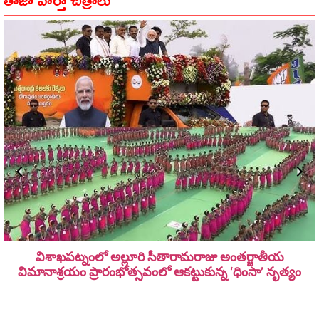
విశాఖపట్నంలో అల్లూరి సీతారామ‌రాజు అంత‌ర్జాతీయ
విమానాశ్ర‌యం ప్రారంభోత్సవంలో ఆకట్టుకున్న ‘ధింసా’ నృత్యం