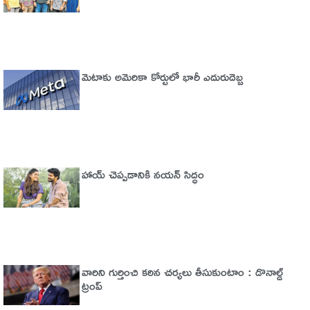
మెటాకు అమెరికా కోర్టులో భారీ ఎదురుదెబ్బ
హాయ్ చెప్పడానికి నయన్ సిద్ధం
వారిని గుర్తించి కఠిన చర్యలు తీసుకుంటాం : డొనాల్డ్
ట్రంప్