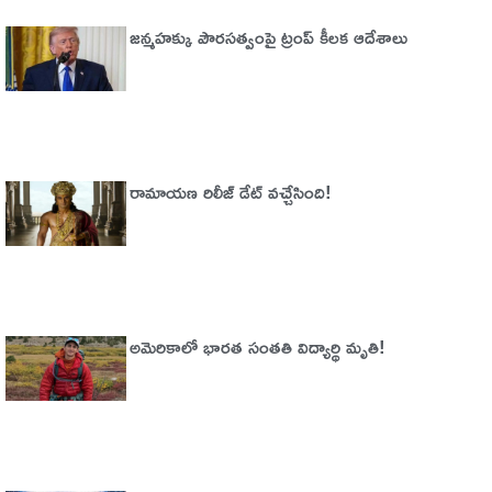
జన్మహక్కు పౌరసత్వంపై ట్రంప్ కీలక ఆదేశాలు
రామాయణ రిలీజ్ డేట్ వచ్చేసింది!
అమెరికాలో భార‌త సంత‌తి విద్యార్థి మృతి!