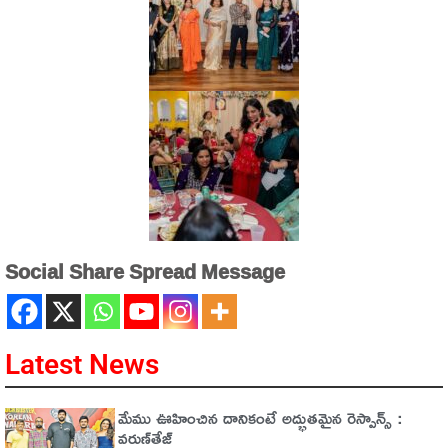
Social Share Spread Message
Latest News
మేము ఊహించిన దానికంటే అద్భుతమైన రెస్పాన్స్ :
వరుణ్‌తేజ్‌