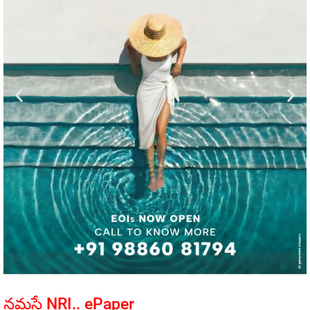
నమస్తే NRI.. ePaper