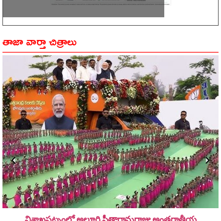
తాజా వార్తా చిత్రాలు
విశాఖపట్నంలో అల్లూరి సీతారామ‌రాజు అంత‌ర్జాతీయ