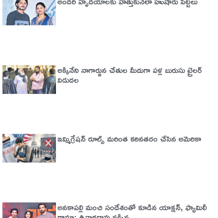
అందరి హృదయాలకు హత్తుకునేలా హుషారు పిట్టలు
అక్కినేని నాగార్జున చేతుల మీదుగా పళ్ల బురుసు ట్రైలర్‌
విడుదల
ఇమ్మిగ్రేషన్‌ రూల్స్‌ మరింత కఠినతరం చేసిన అమెరికా
అనకాపల్లి మంచి సందేశంతో కూడిన యాక్షన్, ఫ్యామిలీ
డ్రామా: త్రినాథరావు నక్కిన