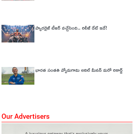
ప్యారడైజ్‌ టీజర్‌ వచ్చేసింది.. రిలీజ్‌ డేట్‌ ఇదే!
భారత సంతతి వ్యోమగామి అనిల్‌ మీనన్‌ మరో రికార్డ్‌
Our Advertisers