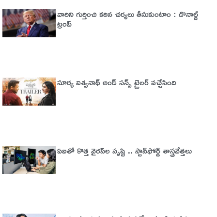
వారిని గుర్తించి కఠిన చర్యలు తీసుకుంటాం : డొనాల్డ్
ట్రంప్
సూర్య విశ్వనాథ్ అండ్ సన్స్ ట్రైలర్ వచ్చేసింది
ఏఐతో కొత్త వైరస్‌ల సృష్టి .. స్టాన్‌ఫోర్డ్‌ శాస్త్రవేత్తలు