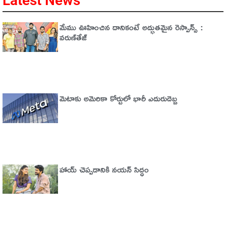
Latest News
మేము ఊహించిన దానికంటే అద్భుతమైన రెస్పాన్స్ :
వరుణ్‌తేజ్‌
మెటాకు అమెరికా కోర్టులో భారీ ఎదురుదెబ్బ
హాయ్ చెప్పడానికి నయన్ సిద్ధం