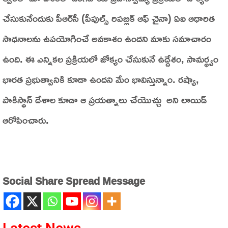
చేసుకునేందుకు పీఆర్‌సీ (పీపుల్స్ రిపబ్లిక్ ఆఫ్ చైనా) ఏఐ ఆధారిత
సాధనాలను ఉపయోగించే అవకాశం ఉందని మాకు సమాచారం
ఉంది. ఈ ఎన్నికల ప్రక్రియలో జోక్యం చేసుకునే ఉద్దేశం, సామర్థ్యం
భారత ప్రభుత్వానికి కూడా ఉందని మేం భావిస్తున్నాం. రష్యా,
పాకిస్థాన్‌ దేశాల కూడా ఆ ప్రయత్నాలు చేయొచ్చు అని లాయిడ్‌
ఆరోపించారు.
Social Share Spread Message