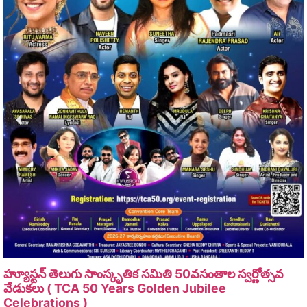
హ్యూస్టన్ తెలుగు సాంస్కృతిక సమితి 50వసంతాల స్వర్ణోత్సవ
వేడుకలు ( TCA 50 Years Golden Jubilee
Celebrations )