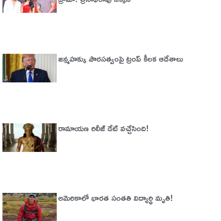
జన్మహక్కు పౌరసత్వంపై ట్రంప్ కీలక ఆదేశాలు
రామాయణ రిలీజ్ డేట్ వచ్చేసింది!
అమెరికాలో భార‌త సంత‌తి విద్యార్థి మృతి!