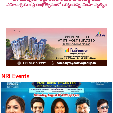
విమానాశ్ర‌యం ప్రారంభోత్సవంలో ఆకట్టుకున్న ‘ధింసా’ నృత్యం
NRI Events