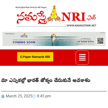
E-Paper Namaste NRI
మా ఎన్నికల్లో భారత్‌ జోక్యం చేసుకునే అవకాశం
March 25, 2025
8:45 pm