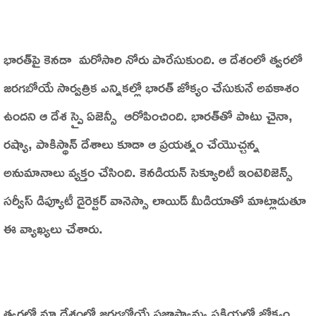
భారత్‌పై కెనడా మరోసారి నోరు పారేసుకుంది. ఆ దేశంలో త్వరలో
జరగబోయే సార్వత్రిక ఎన్నికల్లో భారత్‌ జోక్యం చేసుకునే అవకాశం
ఉందని ఆ దేశ స్పై ఏజెన్సీ ఆరోపించింది. భారత్‌తో పాటు చైనా,
రష్యా, పాకిస్థాన్‌ దేశాలు కూడా ఆ ప్రయత్నం చేయొచ్చన్న
అనుమానాలు వ్యక్తం చేసింది. కెనడియన్‌ సెక్యూరిటీ ఇంటెలిజెన్స్‌
సర్వీస్‌ డిప్యూటీ డైరెక్టర్‌ వానెస్సా లాయిడ్‌ మీడియాతో మాట్లాడుతూ
ఈ వ్యాఖ్యలు చేశారు.
త్వరలో మా దేశంలో జరగబోయే ప్రజాస్వామ్య ప్రక్రియలో జోక్యం