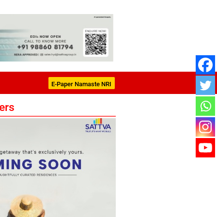
E-Paper Namaste NRI
ers