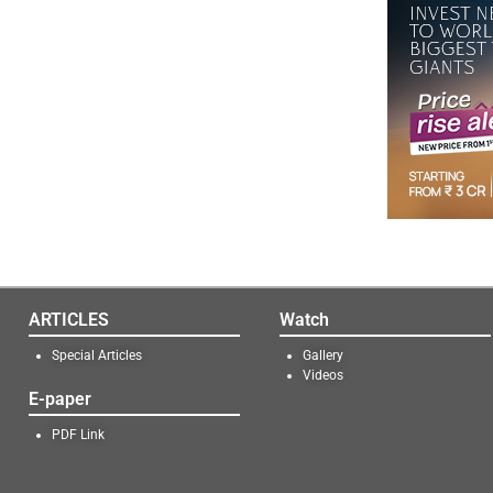
ARTICLES
Watch
Special Articles
Gallery
Videos
E-paper
PDF Link