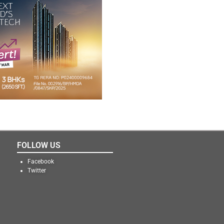
FOLLOW US
Facebook
Twitter