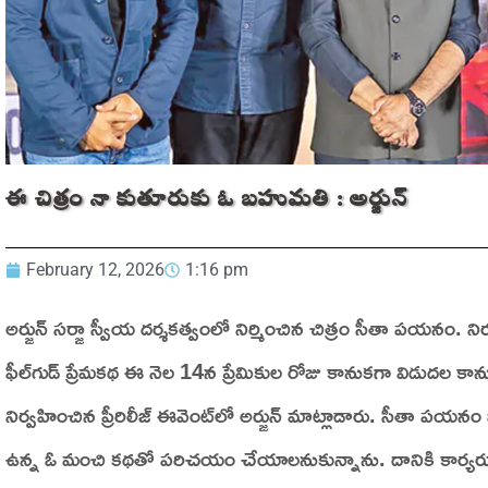
ఈ చిత్రం నా కుతూరుకు ఓ బహుమతి : అర్జున్‌
February 12, 2026
1:16 pm
అర్జున్‌ సర్జా స్వీయ దర్శకత్వంలో నిర్మించిన చిత్రం సీతా పయనం. నిర
ఫీల్‌గుడ్‌ ప్రేమకథ ఈ నెల 14న ప్రేమికుల రోజు కానుకగా విడుదల కా
నిర్వహించిన ప్రీరిలీజ్‌ ఈవెంట్‌లో అర్జున్‌ మాట్లాడారు. సీతా పయనం 
ఉన్న ఓ మంచి కథతో పరిచయం చేయాలనుకున్నాను. దానికి కార్యరూపమే