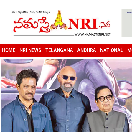
HOME
NRI NEWS
TELANGANA
ANDHRA
NATIONAL
M