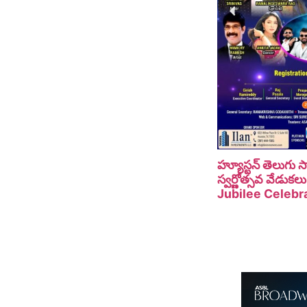
హ్యూస్టన్ తెలుగు
స్వర్ణోత్సవ వేడు
Jubilee Celebra