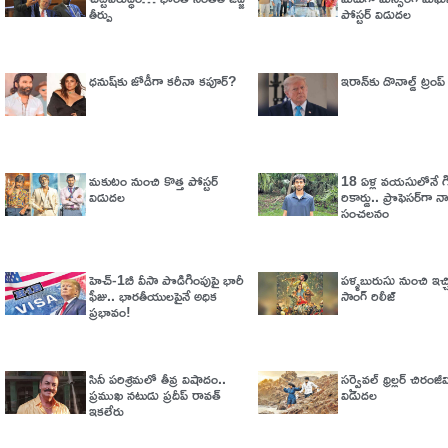
తీర్పు
పోస్టర్ విడుదల
ధనుష్‌కు జోడీగా కరీనా కపూర్?
ఇరాన్‌కు డొనాల్డ్ ట్రంప్ 
మకుటం నుంచి కొత్త పోస్టర్
18 ఏళ్ల వయసులోనే గిన
విడుదల
రికార్డు.. ప్రొఫెసర్‌గా 
సంచలనం
హెచ్‌-1బీ వీసా పొడిగింపుపై భారీ
పళ్ళబురుసు నుంచి ఇచ్చి
ఫీజు.. భారతీయులపైనే అధిక
సాంగ్ రిలీజ్
ప్రభావం!
సినీ పరిశ్రమలో తీవ్ర విషాదం..
సర్వైవల్‌ థ్రిల్లర్‌ చిరంజీవి 
ప్రముఖ నటుడు ప్రదీప్ రావత్
విడుదల
ఇకలేరు