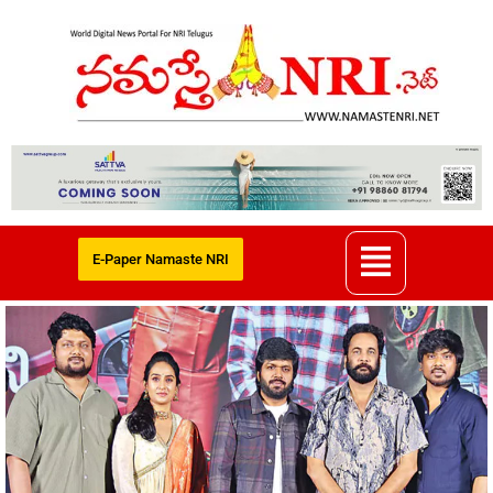
E-Paper Namaste NRI