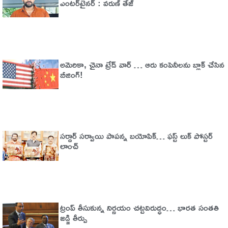
ఎంటర్‌టైనర్ : వరుణ్ తేజ్
అమెరికా, చైనా ట్రేడ్​​ వార్​ … ఆరు కంపెనీలను బ్లాక్​ చేసిన
బీజింగ్​!
సర్దార్ సర్వాయి పాపన్న బయోపిక్… ఫస్ట్ లుక్ పోస్టర్
లాంచ్
ట్రంప్‌ తీసుకున్న నిర్ణయం చట్టవిరుద్ధం… భారత సంతతి
జడ్జి తీర్పు