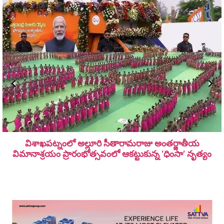
విశాఖపట్నంలో అల్లూరి సీతారామ‌రాజు అంత‌ర్జాతీయ
విమానాశ్ర‌యం ప్రారంభోత్సవంలో ఆకట్టుకున్న ‘ధింసా’ నృత్యం