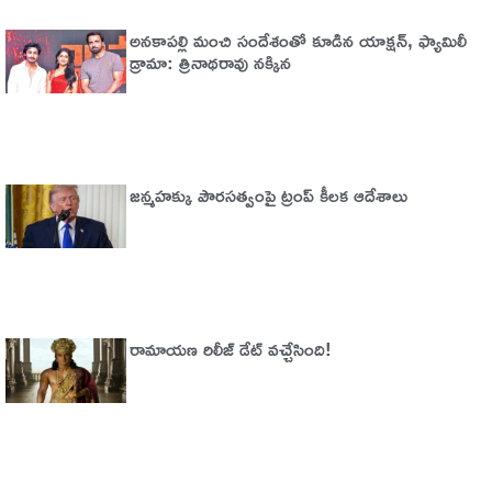
అనకాపల్లి మంచి సందేశంతో కూడిన యాక్షన్, ఫ్యామిలీ
డ్రామా: త్రినాథరావు నక్కిన
జన్మహక్కు పౌరసత్వంపై ట్రంప్ కీలక ఆదేశాలు
రామాయణ రిలీజ్ డేట్ వచ్చేసింది!