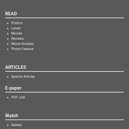
READ
Politics
Latest
Movies
Reviews
Movie Gossips
Photo Feature
ARTICLES
Special Articles
E-paper
PDF Link
Watch
Gallery