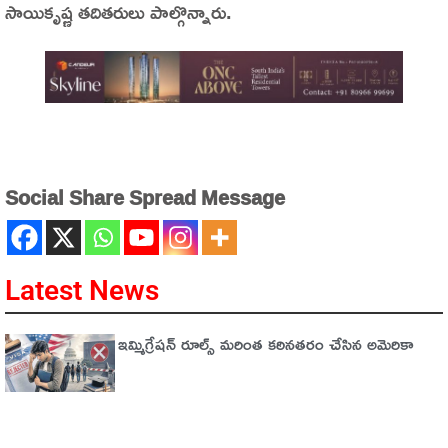
సాయికృష్ణ తదితరులు పాల్గొన్నారు.
Social Share Spread Message
Latest News
ఇమ్మిగ్రేషన్‌ రూల్స్‌ మరింత కఠినతరం చేసిన అమెరికా