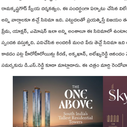
రామకృష్ణగౌడ్‌ స్వీయ దర్శకత్వం. ఈ సందర్భంగా ఏర్పాటు చేసిన వి
అన్ని వార్గాలకూ నచ్చే సినిమా ఇది. పట్టుదలతో ప్రయత్నిస్తే విజ
ప్రేమ, యాక్షన్‌, ఎమోషన్‌ ఇలా అన్ని అంశాలూ ఈ సినిమాలో ఉంటాయి
స్పందన వస్తున్నది. పనిచేసిన అందరికీ మంచి పేరు తెచ్చే సినిమా ఇ
కావడం పట్ల హీరోహీరోయిన్లు కిరణ్‌, అక్సఖాన్‌, అలేఖ్యరెడ్డి ఆనందం 
సమర్పకుడు డి.ఎస్‌.రెడ్డి కూడా మాట్లాడారు. ఈ చిత్రం మార్చి రెండోవార