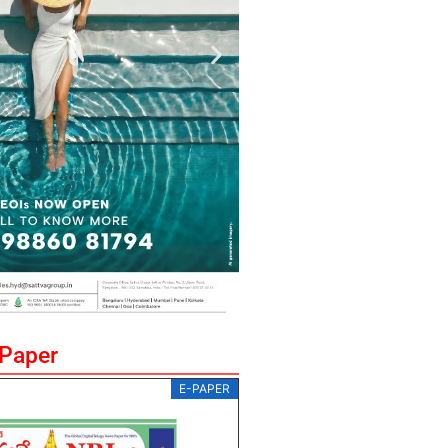
ePaper
E-PAPER