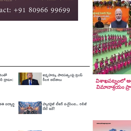
ేశంతో
జన్మహక్కు పౌరసత్వంపై ట్రంప్
లీ డ్రామా:
కీలక ఆదేశాలు
విశాఖపట్నంలో అల
విమానాశ్ర‌యం ప్ర
 విద్యార్థి
ప్యారడైజ్‌ టీజర్‌ వచ్చేసింది.. రిలీజ్‌
డేట్‌ ఇదే!