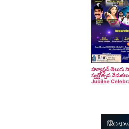
హ్యూస్టన్ తెలుగు
స్వర్ణోత్సవ వేడు
Jubilee Celebra