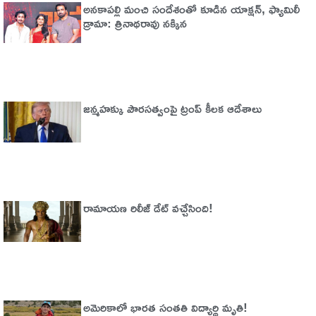
అనకాపల్లి మంచి సందేశంతో కూడిన యాక్షన్, ఫ్యామిలీ
డ్రామా: త్రినాథరావు నక్కిన
జన్మహక్కు పౌరసత్వంపై ట్రంప్ కీలక ఆదేశాలు
రామాయణ రిలీజ్ డేట్ వచ్చేసింది!
అమెరికాలో భార‌త సంత‌తి విద్యార్థి మృతి!