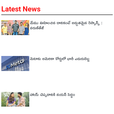
Latest News
మేము ఊహించిన దానికంటే అద్భుతమైన రెస్పాన్స్ :
వరుణ్‌తేజ్‌
మెటాకు అమెరికా కోర్టులో భారీ ఎదురుదెబ్బ
హాయ్ చెప్పడానికి నయన్ సిద్ధం