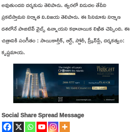
అవుతుందని దర్శకుడు తెలిపారు. త్వరలో విడుదల తేదీని
ప్రకటిస్తామని నిర్మాత వి.విజయ తెలిపారు. ఈ సినిమాకు నిర్మాణ
దశలోనే పాజిటివ్‌ వైబ్స్‌ ఉన్నాయని కథానాయిక లిఖిత చెప్పింది. ఈ
చిత్రానికి సంగీతం : సాయికార్తీక్‌, ఆర్ట్‌, స్టోరీ, స్క్రీన్‌ప్లే, దర్శకత్వం:
కృష్ణమాయ.
Social Share Spread Message