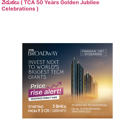
వేడుకలు ( TCA 50 Years Golden Jubilee
Celebrations )