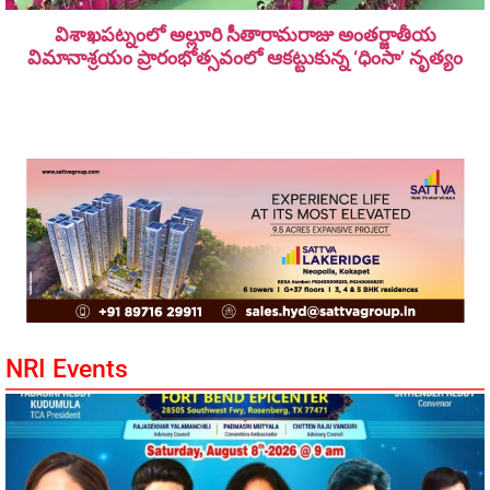
విశాఖపట్నంలో అల్లూరి సీతారామ‌రాజు అంత‌ర్జాతీయ
విమానాశ్ర‌యం ప్రారంభోత్సవంలో ఆకట్టుకున్న ‘ధింసా’ నృత్యం
NRI Events