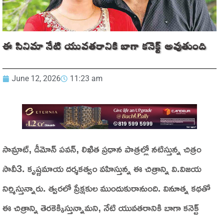
ఈ సినిమా నేటి యువతరానికి బాగా కనెక్ట్‌ అవుతుంది
June 12, 2026
11:23 am
సామ్రాట్‌, డీమోన్‌ పవన్‌, లిఖిత ప్రధాన పాత్రల్లో నటిస్తున్న చిత్రం
సావీ3. కృష్ణమాయ దర్శకత్వం వహిస్తున్న ఈ చిత్రాన్ని వి.విజయ
నిర్మిస్తున్నారు. త్వరలో ప్రేక్షకుల ముందుకురానుంది. వినూత్న కథతో
ఈ చిత్రాన్ని తెరకెక్కిస్తున్నామని, నేటి యువతరానికి బాగా కనెక్ట్‌