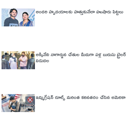
అందరి హృదయాలకు హత్తుకునేలా హుషారు పిట్టలు
అక్కినేని నాగార్జున చేతుల మీదుగా పళ్ల బురుసు ట్రైలర్‌
విడుదల
ఇమ్మిగ్రేషన్‌ రూల్స్‌ మరింత కఠినతరం చేసిన అమెరికా