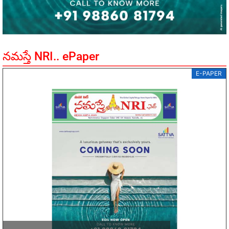
నమస్తే NRI.. ePaper
E-PAPER