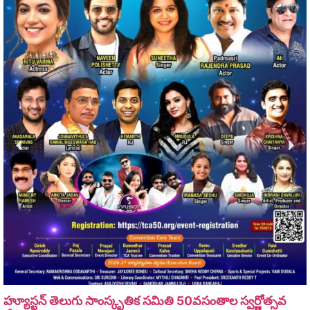
హ్యూస్టన్ తెలుగు సాంస్కృతిక సమితి 50వసంతాల స్వర్ణోత్సవ