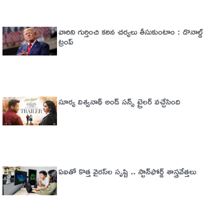
వారిని గుర్తించి కఠిన చర్యలు తీసుకుంటాం : డొనాల్డ్
ట్రంప్
సూర్య విశ్వనాథ్ అండ్ సన్స్ ట్రైలర్ వచ్చేసింది
ఏఐతో కొత్త వైరస్‌ల సృష్టి .. స్టాన్‌ఫోర్డ్‌ శాస్త్రవేత్తలు