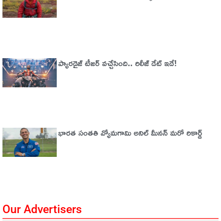
ప్యారడైజ్‌ టీజర్‌ వచ్చేసింది.. రిలీజ్‌ డేట్‌ ఇదే!
భారత సంతతి వ్యోమగామి అనిల్‌ మీనన్‌ మరో రికార్డ్‌
Our Advertisers