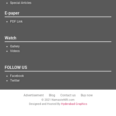
Special Articles
E-paper
PDF Link
Watch
Gallery
Videos
FOLLOW US
Facebook
Twitter
Advertisement
Blog
Contact us
Buy now
© 2021 NamasteNRI.com
Designed and Hosted By
Hyderabad Graphics