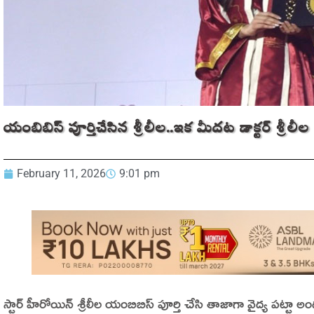
యంబిబిస్ పూర్తిచేసిన శ్రీలీల..ఇక మీదట డాక్టర్ శ్రీలీల
February 11, 2026
9:01 pm
స్టార్ హీరోయిన్ శ్రీలీల యంబిబిస్ పూర్తి చేసి తాజాగా వైద్య పట్టా అందు