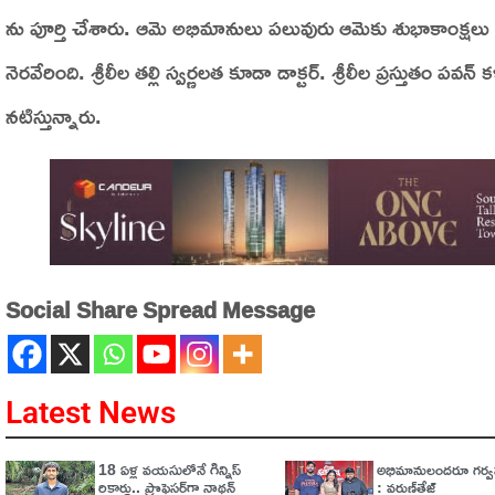
ను పూర్తి చేశారు. ఆమె అభిమానులు పలువురు ఆమెకు శుభాకాంక్షలు తె
నెరవేరింది. శ్రీలీల తల్లి స్వర్ణలత కూడా డాక్టర్. శ్రీలీల ప్రస్తుతం పవన్
నటిస్తున్నారు.
Social Share Spread Message
Latest News
18 ఏళ్ల వయసులోనే గిన్నిస్
అభిమానులందరూ గర్వప
రికార్డు.. ప్రొఫెసర్‌గా నాథన్
: వరుణ్‌తేజ్‌