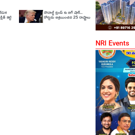
ేడుక
డొనాల్డ్ ట్రంప్ కు బిగ్ షాక్..
్‌ శెట్టి
కోర్టును ఆశ్రయించిన 25 రాష్ట్రాలు
NRI Events