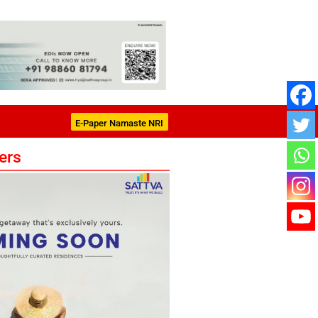
E-Paper Namaste NRI
ers