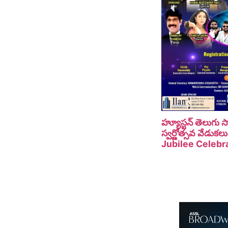
హ్యూస్టన్ తెలుగు
స్వర్ణోత్సవ వేడు
Jubilee Celebra