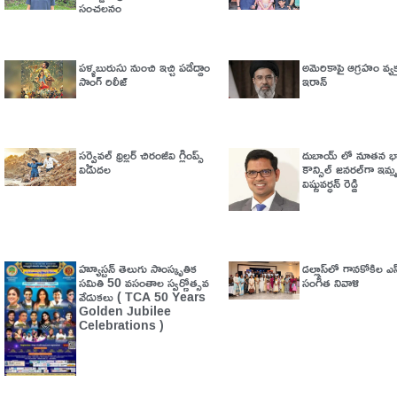
సంచలనం
పళ్ళబురుసు నుంచి ఇచ్చి పడేద్దాం
అమెరికాపై ఆగ్ర‌హం వ్య‌క
సాంగ్ రిలీజ్
ఇరాన్
సర్వైవల్‌ థ్రిల్లర్‌ చిరంజీవి గ్లింప్స్‌
దుబాయ్ లో నూతన 
విడుదల
కౌన్సిల్ జనరల్‌గా ఇమ్మ
విష్ణువర్ధన్ రెడ్డి
హ్యూస్టన్ తెలుగు సాంస్కృతిక
డల్లాస్‌లో గానకోకిల ఎస
సమితి 50 వసంతాల స్వర్ణోత్సవ
సంగీత నివాళి
వేడుకలు ( TCA 50 Years
Golden Jubilee
Celebrations )