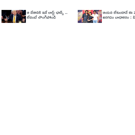
ఆ దేశానికి ఇదే లాస్ట్ ఛాన్స్ ..
ఆయన లేకుండానే ఈ వ
లేదంటే లొంగిపోండి
జరగడం బాధాకరం : దీక్షిత