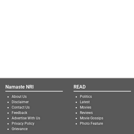
Namaste NRI
READ
About Us
Politics
Disclaimer
Latest
Contact Us
Movies
Feedback
Reviews
Advertise With Us
Movie Gossips
Privacy Policy
Photo Feature
Grievance