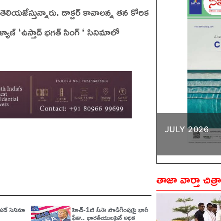
లియజేస్తున్నారు. డాక్టర్ కావాలన్న తన కోరిక
 కళ్యాణ్ ‘ఉస్తాద్ భగత్ సింగ్ ‘ సినిమాలో
JULY 2026
తాజా వార్తా చిత్ర
డే సినిమా
హెచ్‌-1బీ వీసా పొడిగింపుపై భారీ
ఫీజు.. భారతీయులపైనే అధిక