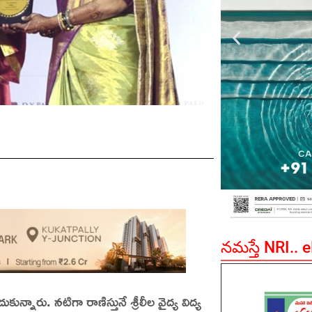
నమస్తే NRI.. 
కున్నారు. నటిగా రాణిస్తునే శ్రీలీల వైద్య విద్య