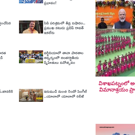
ప్రభావం!
్తంచేసిన
సినీ పరిశ్రమలో తీవ్ర విషాదం..
ప్రముఖ నటుడు ప్రదీప్ రావత్
ఇకలేరు
భారత
వర్జీనియాలో తానా పాఠశాల
డి
ఆధ్వర్యంలో అంతర్జాతీయ
స్నేహితులు దినోత్సవం
విశాఖపట్నంలో అల
విమానాశ్ర‌యం ప్ర
్.జానకికి
ఇరుముడి నుంచి రెండో సింగిల్
..యాలాలో యాలాలో రిలీజ్