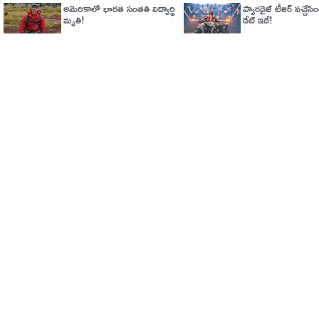
అమెరికాలో భార‌త సంత‌తి విద్యార్థి
ప్యారడైజ్‌ టీజర్‌ వచ్చేసిం
మృతి!
డేట్‌ ఇదే!