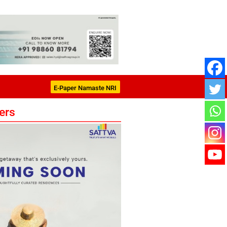
E-Paper Namaste NRI
ers