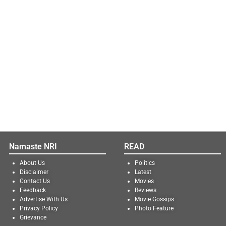
Namaste NRI
READ
About Us
Politics
Disclaimer
Latest
Contact Us
Movies
Feedback
Reviews
Advertise With Us
Movie Gossips
Privacy Policy
Photo Feature
Grievance