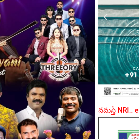
నమస్తే NRI.. 