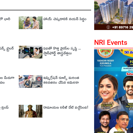
లో భారీ
హాయ్ చెప్పడానికి నయన్ సిద్ధం
NRI Events
్స్ ట్రైలర్
ఏఐతో కొత్త వైరస్‌ల సృష్టి ..
స్టాన్‌ఫోర్డ్‌ శాస్త్రవేత్తలు
ేతుల మీదుగా
ఇమ్మిగ్రేషన్‌ రూల్స్‌ మరింత
డుదల
కఠినతరం చేసిన అమెరికా
ట్రంప్
రామాయణ రిలీజ్ డేట్ వచ్చేసింది!