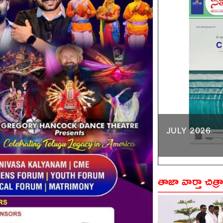
JULY 2026
తాజా వార్తా చిత్ర