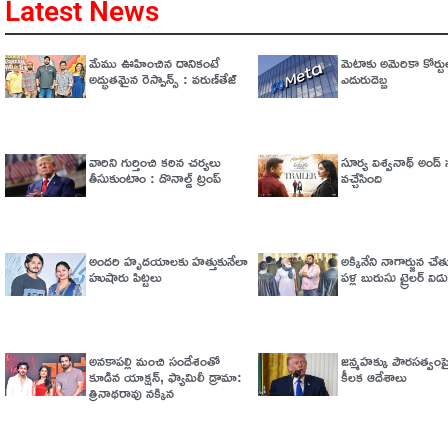
Latest News
మేము ఊహించిన దానికంటే
మెటాకు అమెరికా కోర్టు
అద్భుతమైన రెస్పాన్స్ : వరుణ్‌తేజ్‌
ఎదురుదెబ్బ
వారిని గుర్తించి కఠిన చర్యలు
సూర్య విశ్వనాథ్ అండ్ సన
తీసుకుంటాం : డొనాల్డ్ ట్రంప్
వచ్చేసింది
అందరి హృదయాలకు హత్తుకునేలా
అక్కినేని నాగార్జున చ
హుషారు పిట్టలు
పళ్ల బురుసు ట్రైలర్‌ వి
అనకాపల్లి మంచి సందేశంతో
జన్మహక్కు పౌరసత్వంపై 
కూడిన యాక్షన్, ఫ్యామిలీ డ్రామా:
కీలక ఆదేశాలు
త్రినాథరావు నక్కిన