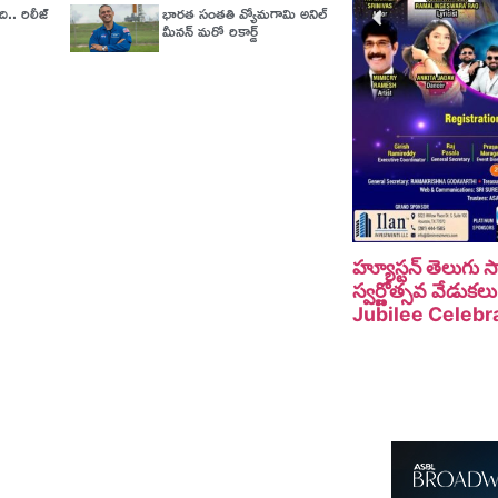
ది.. రిలీజ్‌
భారత సంతతి వ్యోమగామి అనిల్‌
మీనన్‌ మరో రికార్డ్‌
హ్యూస్టన్ తెలుగు
స్వర్ణోత్సవ వేడు
Jubilee Celebra