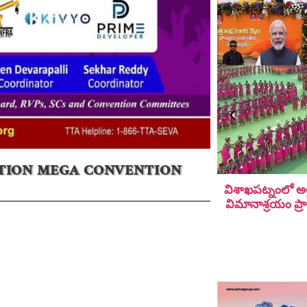
TION MEGA CONVENTION
విశాఖపట్నంలో అల
విమానాశ్ర‌యం ప్ర