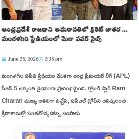
ఆంధ్రప్రదేశ్ రాజధాని అమరావతిలో క్రికెట్ జాతర …
మంగళగిరి స్టేడియంలో మెగా పవర్ వైబ్స్
June 25, 2026
2:35 pm
మంగళగిరి ఏసీఏ స్టేడియం వేదికగా ఆంధ్ర ప్రీమియర్ లీగ్ (APL)
సీజన్ 5 అత్యంత వైభవంగా ప్రారంభమైంది. గ్లోబల్ స్టార్ Ram
Charan ముఖ్య అతిథిగా విచ్చేసి, ఏపీఎల్ ట్రోఫీని ఆవిష్కరించి
క్రీడాకారుల్లో నూతనోత్సహాన్ని నింపారు