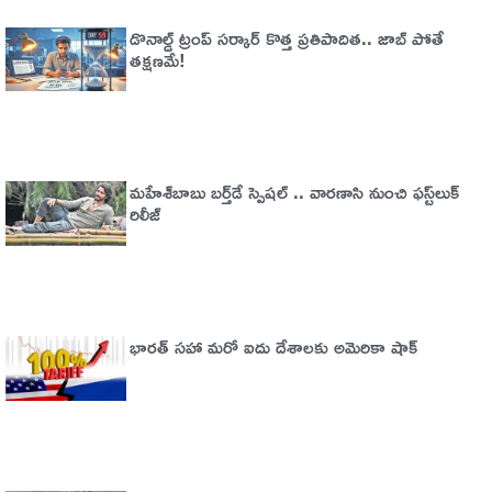
డొనాల్డ్ ట్రంప్‌ సర్కార్‌ కొత్త ప్రతిపాదిత.. జాబ్‌ పోతే
తక్షణమే!
మహేశ్​బాబు బర్త్​డే స్పెషల్ .. వారణాసి నుంచి ఫస్ట్​లుక్
రిలీజ్
భారత్‌ సహా మరో ఐదు దేశాలకు అమెరికా షాక్