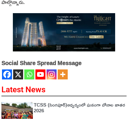
పాల్గొన్నారు.
Social Share Spread Message
Latest News
TCSS (సింగపూర్)ఆధ్వర్యంలో ఘనంగా బోనాల జాతర
2026