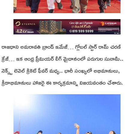
రాజధాని అమరావతి బ్రాండ్ ఇమేజ్… గ్లోబల్ స్టార్ రామ్ చరణ్
క్రేజ్… ఇక ఆంధ్ర ప్రీమియర్ లీగ్ మైదానంలో పరుగుల సునామీ..
నెక్స్ట్ లెవెల్ క్రికెట్ ఫీవర్ మధ్య.. భారీ సంఖ్యలో అభిమానులు,
క్రీడాభిమానులు హాజరై ఈ కార్యక్రమాన్ని విజయవంతం చేశారు.