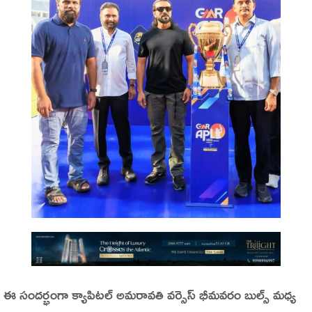
ఈ సందర్భంగా క్యాపిటల్ అమరావతి వర్సెస్ భీమవరం బుల్స్ మధ్య