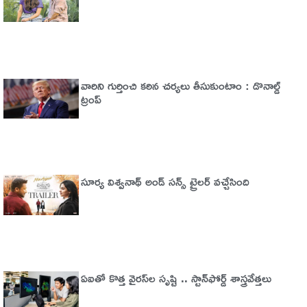
వారిని గుర్తించి కఠిన చర్యలు తీసుకుంటాం : డొనాల్డ్
ట్రంప్
సూర్య విశ్వనాథ్ అండ్ సన్స్ ట్రైలర్ వచ్చేసింది
ఏఐతో కొత్త వైరస్‌ల సృష్టి .. స్టాన్‌ఫోర్డ్‌ శాస్త్రవేత్తలు