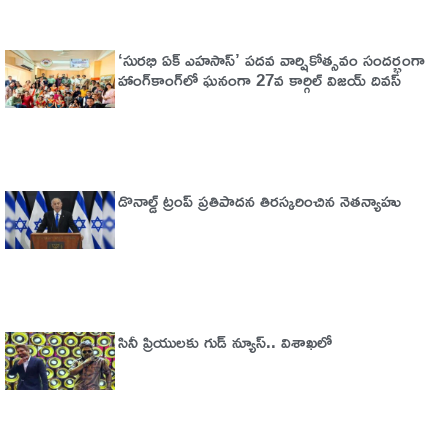
‘సురభి ఏక్ ఎహసాస్’ పదవ వార్షికోత్సవం సందర్భంగా
హాంగ్‌కాంగ్‌లో ఘనంగా 27వ కార్గిల్ విజయ్ దివస్
డొనాల్డ్ ట్రంప్ ప్రతిపాదన తిరస్కరించిన నెతన్యాహు
సినీ ప్రియులకు గుడ్ న్యూస్.. విశాఖలో