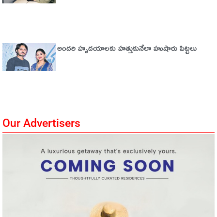
అందరి హృదయాలకు హత్తుకునేలా హుషారు పిట్టలు
Our Advertisers