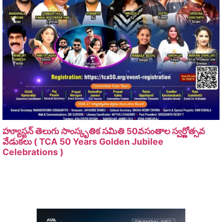
హ్యూస్టన్ తెలుగు సాంస్కృతిక సమితి 50వసంతాల స్వర్ణోత్సవ
వేడుకలు ( TCA 50 Years Golden Jubilee
Celebrations )