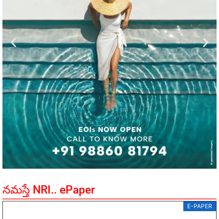
నమస్తే NRI.. ePaper
E-PAPER