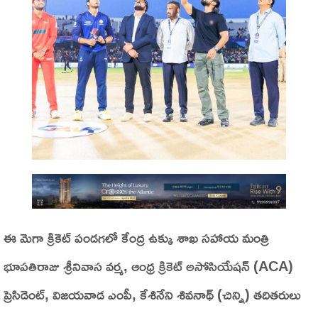
ఈ మెగా క్రికెట్ పండగలో కేంద్ర ఉక్కు శాఖ సహాయ మంత్రి
భూపతిరాజు శ్రీనివాస వర్మ, ఆంధ్ర క్రికెట్ అసోసియేషన్ (ACA)
ప్రెసిడెంట్, విజయవాడ ఎంపీ, కేశినేని శివనాథ్ (చిన్ని) తదితరులు