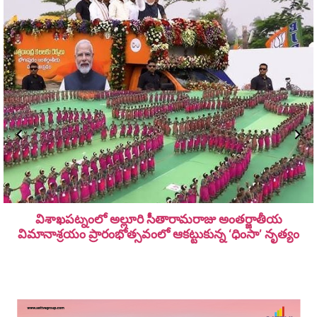
విశాఖపట్నంలో అల్లూరి సీతారామ‌రాజు అంత‌ర్జాతీయ
విమానాశ్ర‌యం ప్రారంభోత్సవంలో ఆకట్టుకున్న ‘ధింసా’ నృత్యం