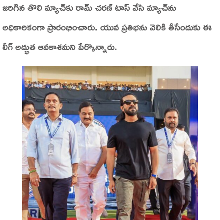
జరిగిన తొలి మ్యాచ్‌కు రామ్ చరణ్ టాస్ వేసి మ్యాచ్‌ను
అధికారికంగా ప్రారంభించారు. యువ ప్రతిభను వెలికి తీసేందుకు ఈ
లీగ్ అద్భుత ఆవకాశమని పేర్కొన్నారు.