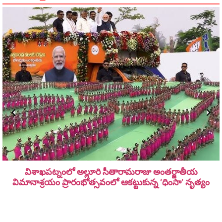
విశాఖపట్నంలో అల్లూరి సీతారామ‌రాజు అంత‌ర్జాతీయ
విమానాశ్ర‌యం ప్రారంభోత్సవంలో ఆకట్టుకున్న ‘ధింసా’ నృత్యం