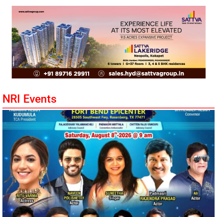
NRI Events