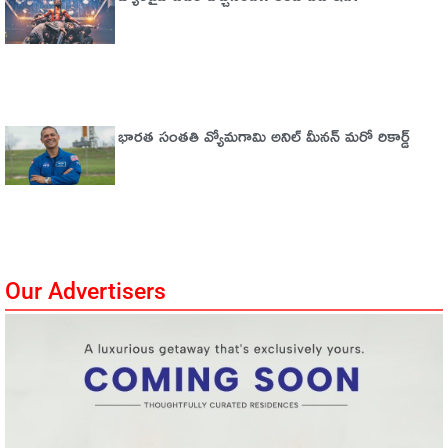
భారత సంతతి వ్యోమగామి అనిల్‌ మీనన్‌ మరో రికార్డ్‌
Our Advertisers