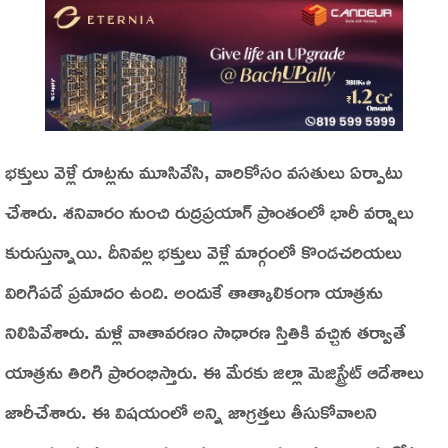
భక్తులు వెళ్లే రూట్లను మూసివేసి, వారికోసం వసతులు ఏర్పాటు
చేశారు. శనివారం నుంచి రుద్రప్రయాగ్ ప్రాంతంలో భారీ వర్షాలు
కురుస్తున్నాయి. దీనివల్ల భక్తులు వెళ్లే మార్గంలో కొండచరియలు
విరిగిపడే ప్రమాదం ఉంది. అందుకే తాత్కాలికంగా యాత్రను
నిలిపివేశారు. మళ్లీ వాతావరణం సాధారణ స్తితికి వచ్చిన తర్వాతే
యాత్రను తిరిగి ప్రారంభిస్తారు. ఈ మేరకు జిల్లా మెజిస్ట్రేట్ ఆదేశాలు
జారీచేశారు. ఈ విషయంలో అన్ని జాగ్రత్తలు తీసుకోవాలని