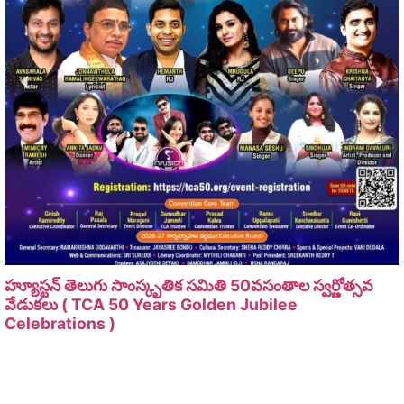
హ్యూస్టన్ తెలుగు సాంస్కృతిక సమితి 50వసంతాల స్వర్ణోత్సవ
వేడుకలు ( TCA 50 Years Golden Jubilee
Celebrations )