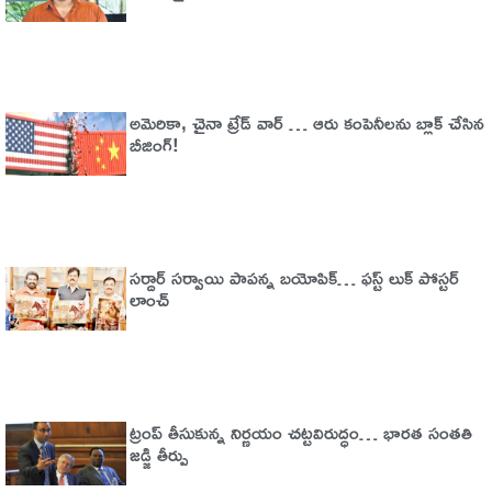
అమెరికా, చైనా ట్రేడ్​​ వార్​ … ఆరు కంపెనీలను బ్లాక్​ చేసిన
బీజింగ్​!
సర్దార్ సర్వాయి పాపన్న బయోపిక్… ఫస్ట్ లుక్ పోస్టర్
లాంచ్
ట్రంప్‌ తీసుకున్న నిర్ణయం చట్టవిరుద్ధం… భారత సంతతి
జడ్జి తీర్పు