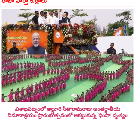
విశాఖపట్నంలో అల్లూరి సీతారామ‌రాజు అంత‌ర్జాతీయ
విమానాశ్ర‌యం ప్రారంభోత్సవంలో ఆకట్టుకున్న ‘ధింసా’ నృత్యం