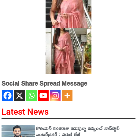
Social Share Spread Message
Latest News
కొరియన్ కనకరాజు కడుపుబ్బా నవ్వించే నాన్‌స్టాప్
ఎంటర్‌టైనర్ : వరుణ్ తేజ్