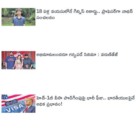
18 ఏళ్ల వయసులోనే గిన్నిస్ రికార్డు.. ప్రొఫెసర్‌గా నాథన్
సంచలనం
అభిమానులందరూ గర్వపడే సినిమా : వరుణ్‌తేజ్‌
హెచ్‌-1బీ వీసా పొడిగింపుపై భారీ ఫీజు.. భారతీయులపైనే
అధిక ప్రభావం!