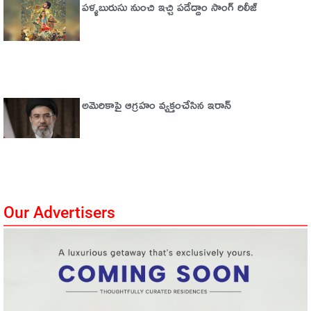
పళ్ళబురుసు నుంచి ఇచ్చి పడేద్దాం సాంగ్ రిలీజ్
అమెరికాపై ఆగ్ర‌హం వ్య‌క్తంచేసిన ఇరాన్
Our Advertisers