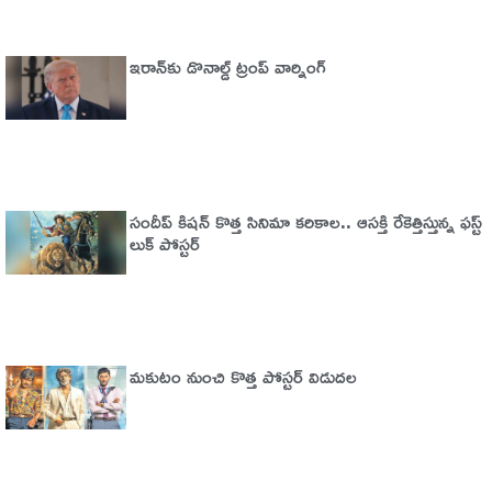
ఇరాన్‌కు డొనాల్డ్ ట్రంప్ వార్నింగ్‌
సందీప్ కిషన్ కొత్త సినిమా కరికాల.. ఆసక్తి రేకెత్తిస్తున్న ఫస్ట్
లుక్ పోస్టర్
మకుటం నుంచి కొత్త పోస్టర్ విడుదల