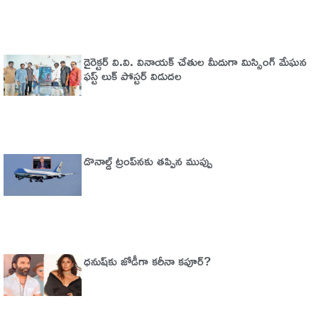
డైరెక్టర్ వి.వి. వినాయక్ చేతుల మీదుగా మిస్సింగ్ మేఘన
ఫస్ట్ లుక్ పోస్టర్ విడుదల
డొనాల్డ్ ట్రంప్‌నకు తప్పిన ముప్పు
ధనుష్‌కు జోడీగా కరీనా కపూర్?