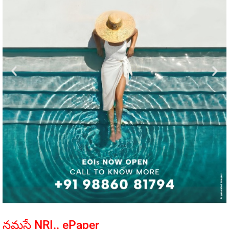
నమస్తే NRI.. ePaper