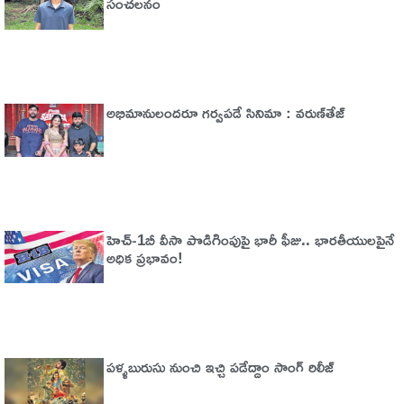
సంచలనం
అభిమానులందరూ గర్వపడే సినిమా : వరుణ్‌తేజ్‌
హెచ్‌-1బీ వీసా పొడిగింపుపై భారీ ఫీజు.. భారతీయులపైనే
అధిక ప్రభావం!
పళ్ళబురుసు నుంచి ఇచ్చి పడేద్దాం సాంగ్ రిలీజ్