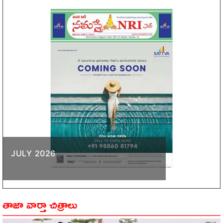
JULY 2026
తాజా వార్తా చిత్రాలు