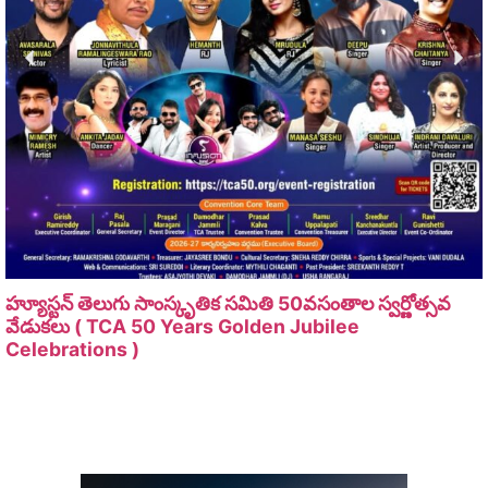
హ్యూస్టన్ తెలుగు సాంస్కృతిక సమితి 50వసంతాల స్వర్ణోత్సవ
వేడుకలు ( TCA 50 Years Golden Jubilee
Celebrations )