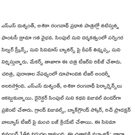
ఎస్‌ఎస్‌ దుశ్యంత్‌, అశికా రంగనాథ్‌ ప్రధాన పాత్రల్లో నటిస్తున్న
ఫాంటసీ డ్రామా గత వైభవ. సింపుల్‌ సుని దర్శకత్వంలో సర్వెగర
సిల్వర్‌ స్క్రీన్స్‌, సుని సినిమాస్‌ బ్యానర్స్‌ పై దీపక్‌ తిమ్మప్ప, సుని
నిర్మిస్తున్నారు. మేకర్స్‌ తాజాగా ఈ చిత్ర టీజర్‌ని రిలీజ్‌ చేశారు.
చరిత్ర, పురాణాల నేపథ్యంలో రూపొందిన టీజర్‌ అందర్నీ
అలరిస్తోంది. ఎస్‌ఎస్‌ దుశ్యంత్‌, అశికా రంగనాథ్‌ పెర్ఫార్మెన్స్‌లు
ఆకట్టుకున్నాయి. డైరెక్టర్‌ సింపుల్‌ సుని కథని విజువల్‌ వండర్‌గా
ప్రజెంట్‌ చేశారు. గ్రాండ్‌ విజువల్స్‌, బ్యాక్‌గ్రౌండ్‌ స్కోర్‌, రిచ్‌ ప్రొడక్షన్‌
వాల్యూస్‌ టీజర్‌ పై మంచి బజ్‌ క్రియేట్‌ చేశాయి. ఈ సినిమా
నవంబర్‌ 14న విడుదల కానుంది. ఈ చిత్రానికి మ్యూజిక్‌: జూదా