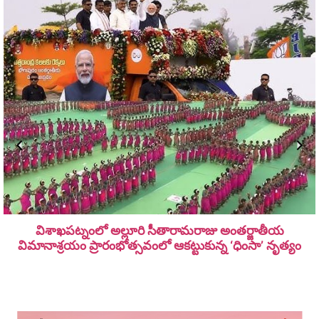
విశాఖపట్నంలో అల్లూరి సీతారామ‌రాజు అంత‌ర్జాతీయ
విమానాశ్ర‌యం ప్రారంభోత్సవంలో ఆకట్టుకున్న ‘ధింసా’ నృత్యం