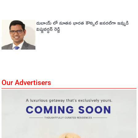
దుబాయ్ లో నూతన భారత కౌన్సిల్ జనరల్‌గా ఇమ్మడి
విష్ణువర్ధన్ రెడ్డి
Our Advertisers