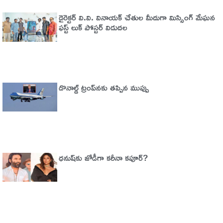
డైరెక్టర్ వి.వి. వినాయక్ చేతుల మీదుగా మిస్సింగ్ మేఘన
ఫస్ట్ లుక్ పోస్టర్ విడుదల
డొనాల్డ్ ట్రంప్‌నకు తప్పిన ముప్పు
ధనుష్‌కు జోడీగా కరీనా కపూర్?