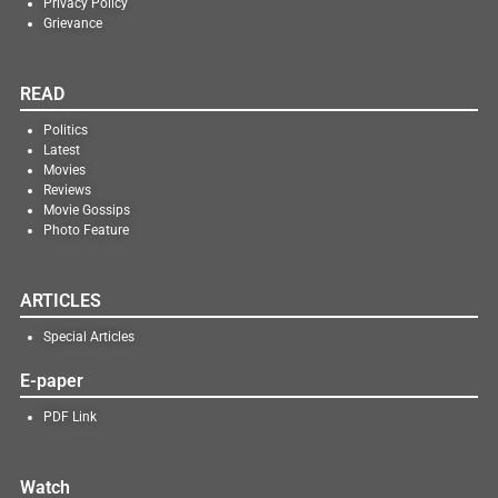
Privacy Policy
Grievance
READ
Politics
Latest
Movies
Reviews
Movie Gossips
Photo Feature
ARTICLES
Special Articles
E-paper
PDF Link
Watch