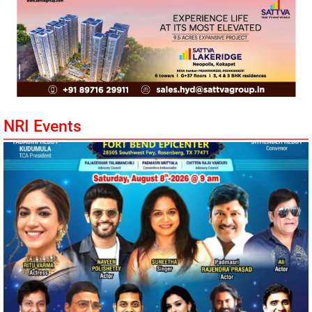
NRI Events