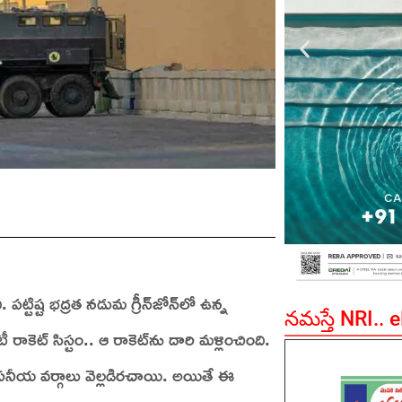
పట్టిష్ట భద్రత నడుమ గ్రీన్‌జోన్‌లో ఉన్న
నమస్తే NRI.. 
ాకెట్‌ సిస్టం.. ఆ రాకెట్‌ను దారి మళ్లించింది.
్వసనీయ వర్గాలు వెల్లడిరచాయి. అయితే ఈ