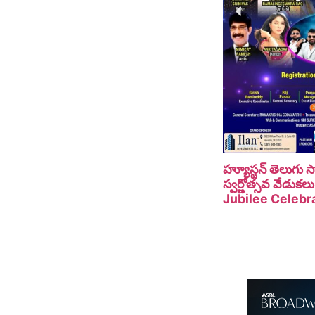
హ్యూస్టన్ తెలుగు
స్వర్ణోత్సవ వేడు
Jubilee Celebra