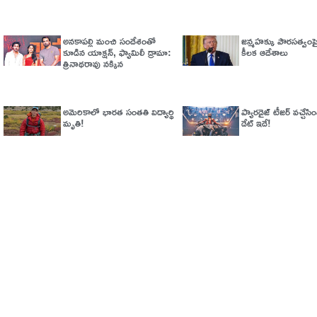
అనకాపల్లి మంచి సందేశంతో
జన్మహక్కు పౌరసత్వంపై 
కూడిన యాక్షన్, ఫ్యామిలీ డ్రామా:
కీలక ఆదేశాలు
త్రినాథరావు నక్కిన
అమెరికాలో భార‌త సంత‌తి విద్యార్థి
ప్యారడైజ్‌ టీజర్‌ వచ్చేసిం
మృతి!
డేట్‌ ఇదే!