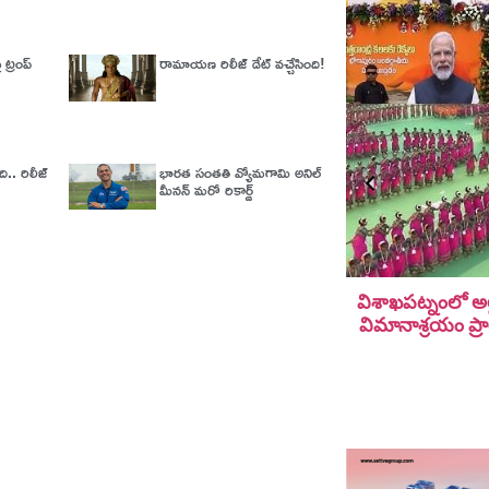
ట్రంప్
రామాయణ రిలీజ్ డేట్ వచ్చేసింది!
ది.. రిలీజ్‌
భారత సంతతి వ్యోమగామి అనిల్‌
మీనన్‌ మరో రికార్డ్‌
విశాఖపట్నంలో అల
విమానాశ్ర‌యం ప్ర