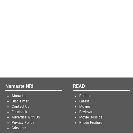
Namaste NRI
READ
About Us
Politics
Disclaimer
Latest
Contact Us
Movies
Feedback
Reviews
Advertise With Us
Movie Gossips
Privacy Policy
Photo Feature
Grievance