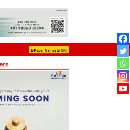
E-Paper Namaste NRI
ers