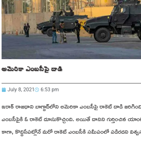
అమెరికా ఎంబసీపై దాడి
July 8, 2021
6:53 pm
ఇరాక్‌ రాజధాని బాగ్దాద్‌లోని అమెరికా ఎంబసీపై రాకెట్‌ దాడి జరిగింది. 
ఎంబసీపైకి ఓ రాకెట్‌ దూసుకొచ్చింది. అయితే దానిని గుర్తించిన యాంటీ ర
కాగా, కొద్దిసేపట్లోనే మరో రాకెట్‌ ఎంబసీకి సమీపంలో పడిరదని విశ