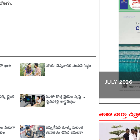
ిపారు.
లో భారీ
హాయ్ చెప్పడానికి నయన్ సిద్ధం
JULY 2026
్స్ ట్రైలర్
ఏఐతో కొత్త వైరస్‌ల సృష్టి ..
స్టాన్‌ఫోర్డ్‌ శాస్త్రవేత్తలు
తాజా వార్తా చిత్ర
ేతుల మీదుగా
ఇమ్మిగ్రేషన్‌ రూల్స్‌ మరింత
డుదల
కఠినతరం చేసిన అమెరికా