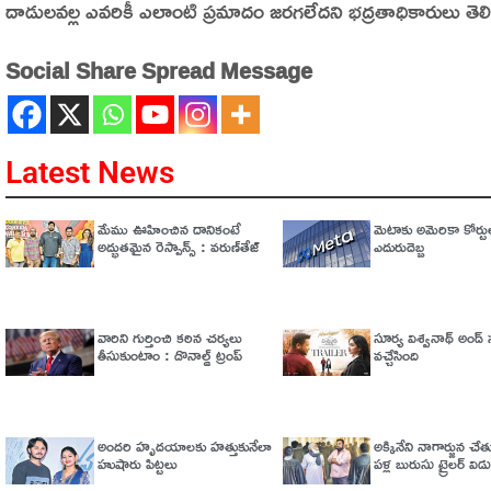
దాడులవల్ల ఎవరికీ ఎలాంటి ప్రమాదం జరగలేదని భద్రతాధికారులు తెల
Social Share Spread Message
Latest News
మేము ఊహించిన దానికంటే
మెటాకు అమెరికా కోర్టు
అద్భుతమైన రెస్పాన్స్ : వరుణ్‌తేజ్‌
ఎదురుదెబ్బ
వారిని గుర్తించి కఠిన చర్యలు
సూర్య విశ్వనాథ్ అండ్ సన
తీసుకుంటాం : డొనాల్డ్ ట్రంప్
వచ్చేసింది
అందరి హృదయాలకు హత్తుకునేలా
అక్కినేని నాగార్జున చ
హుషారు పిట్టలు
పళ్ల బురుసు ట్రైలర్‌ వి