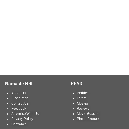
Namaste NRI
READ
About Us
Politics
Disclaimer
Latest
Contact Us
Movies
Feedback
Reviews
Advertise With Us
Movie Gossips
Privacy Policy
Photo Feature
Grievance