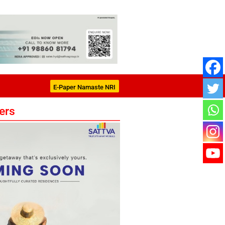
E-Paper Namaste NRI
ers