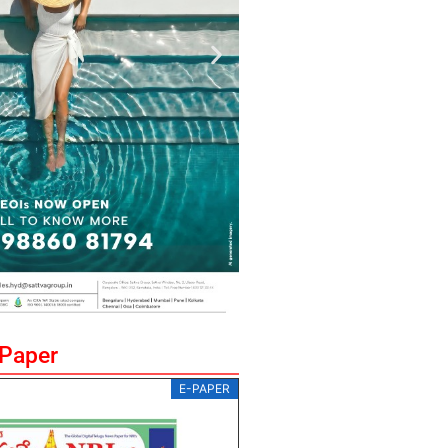
ePaper
E-PAPER