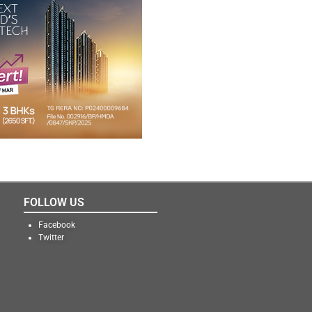
FOLLOW US
Facebook
Twitter