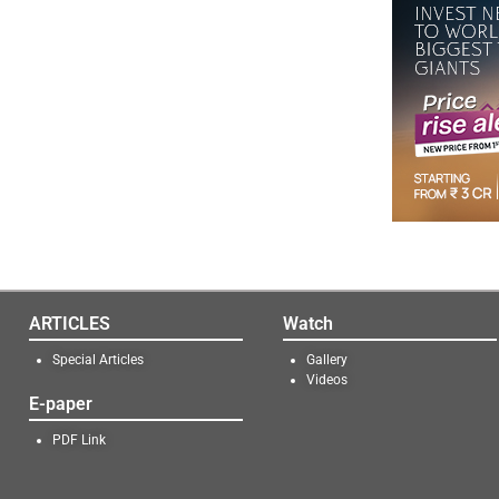
ARTICLES
Watch
Special Articles
Gallery
Videos
E-paper
PDF Link