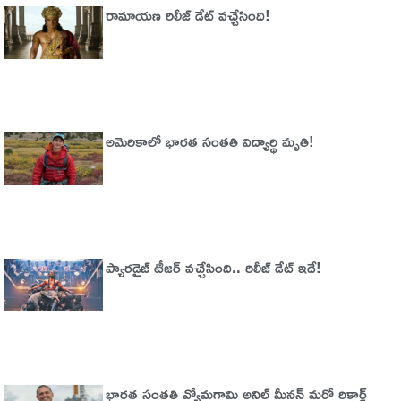
రామాయణ రిలీజ్ డేట్ వచ్చేసింది!
అమెరికాలో భార‌త సంత‌తి విద్యార్థి మృతి!
ప్యారడైజ్‌ టీజర్‌ వచ్చేసింది.. రిలీజ్‌ డేట్‌ ఇదే!
భారత సంతతి వ్యోమగామి అనిల్‌ మీనన్‌ మరో రికార్డ్‌