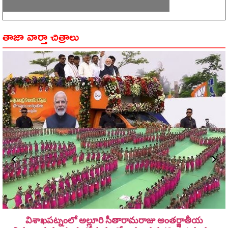
తాజా వార్తా చిత్రాలు
విశాఖపట్నంలో అల్లూరి సీతారామ‌రాజు అంత‌ర్జాతీయ