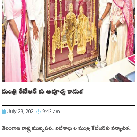
మంత్రి కేటీఆర్ కు అపూర్వ కానుక
July 28, 2021
9:42 am
తెలంగాణ రాష్ట్ర మున్సిపల్‌, ఐటీశాఖ ల మంత్రి కేటీఆర్‌కు పర్యాటక,