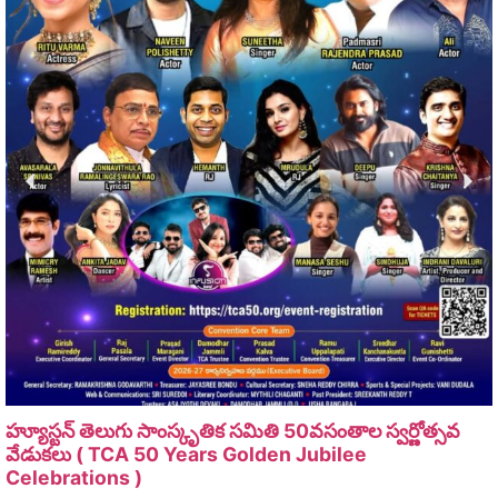
హ్యూస్టన్ తెలుగు సాంస్కృతిక సమితి 50వసంతాల స్వర్ణోత్సవ
వేడుకలు ( TCA 50 Years Golden Jubilee
Celebrations )