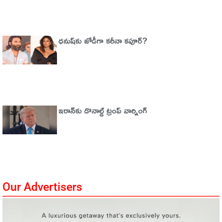
ధనుష్‌కు జోడీగా కరీనా కపూర్?
ఇరాన్‌కు డొనాల్డ్ ట్రంప్ వార్నింగ్‌
Our Advertisers