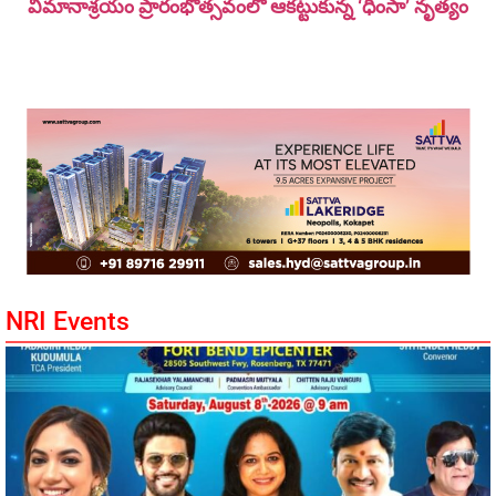
విమానాశ్ర‌యం ప్రారంభోత్సవంలో ఆకట్టుకున్న ‘ధింసా’ నృత్యం
NRI Events