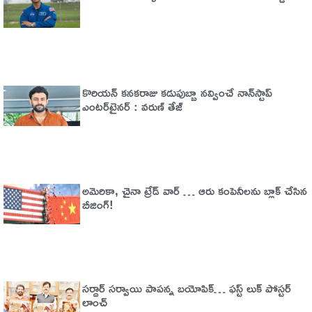
కొరియన్ కనకరాజు కడుపుబ్బా నవ్వించే నాన్‌స్టాప్
ఎంటర్‌టైనర్ : వరుణ్ తేజ్
అమెరికా, చైనా ట్రేడ్​​ వార్​ … ఆరు కంపెనీలను బ్లాక్​ చేసిన
బీజింగ్​!
సర్దార్ సర్వాయి పాపన్న బయోపిక్… ఫస్ట్ లుక్ పోస్టర్
లాంచ్