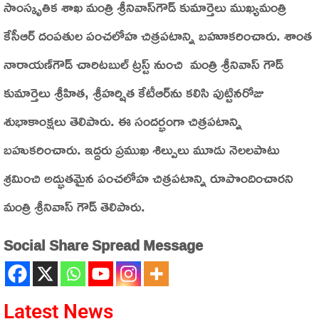
సాంస్కృతిక శాఖ మంత్రి శ్రీనివాస్‌గౌడ్‌ కుమార్తెలు ముఖ్యమంత్రి
కేసీఆర్‌ దంపతుల పంచలోహ చిత్రపటాన్ని బహూకరించారు. శాంత
నారాయణ్‌గౌడ్‌ చారిటబుల్‌ ట్రస్ట్‌ నుంచి మంత్రి శ్రీనివాస్‌ గౌడ్‌
కుమార్తెలు శ్రీహిత, శ్రీహర్షిత కేటీఆర్‌ను కలిసి పుట్టినరోజు
శుభాకాంక్షలు తెలిపారు. ఈ సందర్భంగా చిత్రపటాన్ని
బహుకరించారు. ఇద్దరు ప్రముఖ శిల్పులు మూడు నెలలపాటు
శ్రమించి అద్భుతమైన పంచలోహ చిత్రపటాన్ని రూపొందించారని
మంత్రి శ్రీనివాస్‌ గౌడ్‌ తెలిపారు.
Social Share Spread Message
Latest News