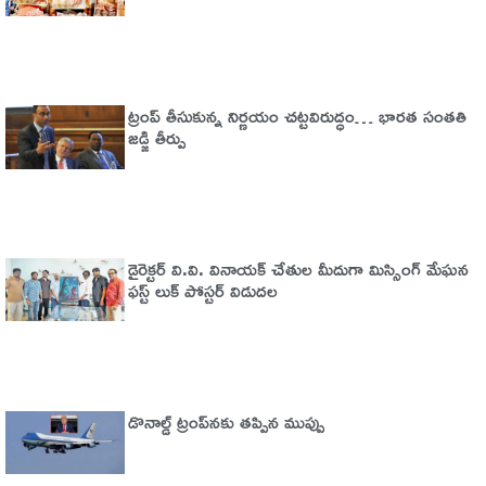
ట్రంప్‌ తీసుకున్న నిర్ణయం చట్టవిరుద్ధం… భారత సంతతి
జడ్జి తీర్పు
డైరెక్టర్ వి.వి. వినాయక్ చేతుల మీదుగా మిస్సింగ్ మేఘన
ఫస్ట్ లుక్ పోస్టర్ విడుదల
డొనాల్డ్ ట్రంప్‌నకు తప్పిన ముప్పు