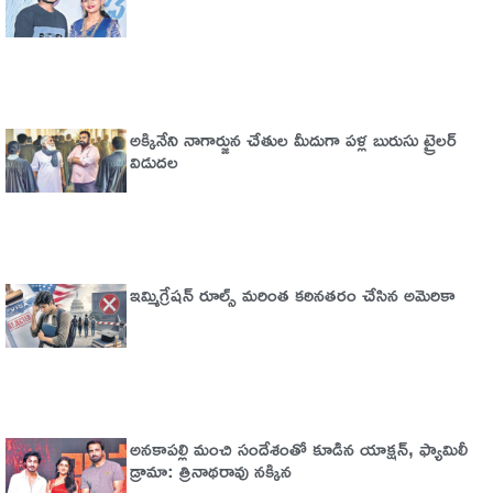
అక్కినేని నాగార్జున చేతుల మీదుగా పళ్ల బురుసు ట్రైలర్‌
విడుదల
ఇమ్మిగ్రేషన్‌ రూల్స్‌ మరింత కఠినతరం చేసిన అమెరికా
అనకాపల్లి మంచి సందేశంతో కూడిన యాక్షన్, ఫ్యామిలీ
డ్రామా: త్రినాథరావు నక్కిన