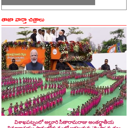
తాజా వార్తా చిత్రాలు
విశాఖపట్నంలో అల్లూరి సీతారామ‌రాజు అంత‌ర్జాతీయ