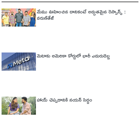
మేము ఊహించిన దానికంటే అద్భుతమైన రెస్పాన్స్ :
వరుణ్‌తేజ్‌
మెటాకు అమెరికా కోర్టులో భారీ ఎదురుదెబ్బ
హాయ్ చెప్పడానికి నయన్ సిద్ధం