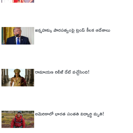
జన్మహక్కు పౌరసత్వంపై ట్రంప్ కీలక ఆదేశాలు
రామాయణ రిలీజ్ డేట్ వచ్చేసింది!
అమెరికాలో భార‌త సంత‌తి విద్యార్థి మృతి!