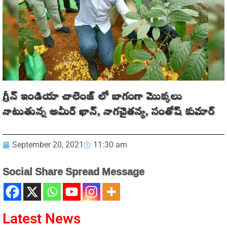
గ్రీన్ ఇండియా చాలెంజ్ లో బాగంగా మొక్కలు
నాటుతున్న అమీర్ ఖాన్, నాగచైతన్య, సంతోష్ కుమార్
September 20, 2021
11:30 am
Social Share Spread Message
Latest News