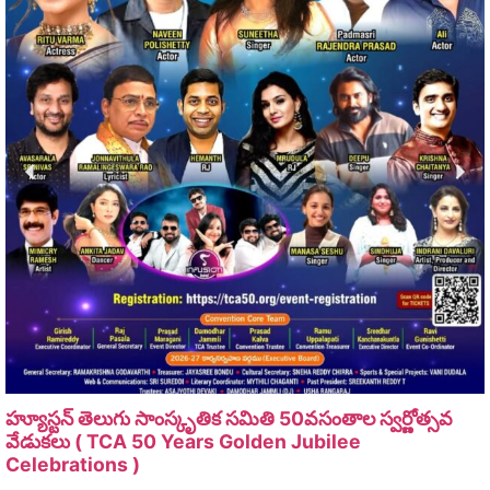
హ్యూస్టన్ తెలుగు సాంస్కృతిక సమితి 50వసంతాల స్వర్ణోత్సవ
వేడుకలు ( TCA 50 Years Golden Jubilee
Celebrations )