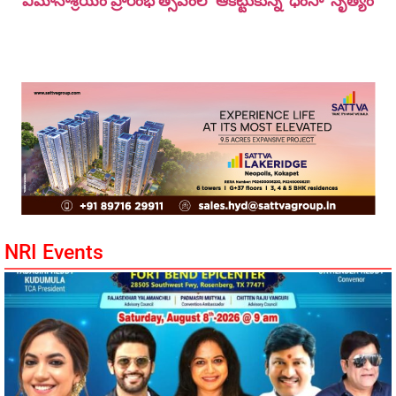
విమానాశ్ర‌యం ప్రారంభోత్సవంలో ఆకట్టుకున్న ‘ధింసా’ నృత్యం
NRI Events