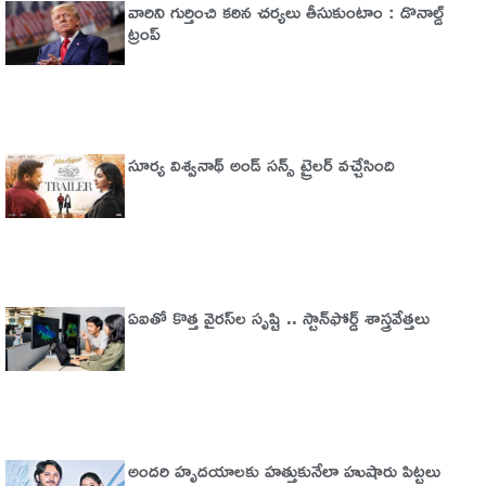
వారిని గుర్తించి కఠిన చర్యలు తీసుకుంటాం : డొనాల్డ్
ట్రంప్
సూర్య విశ్వనాథ్ అండ్ సన్స్ ట్రైలర్ వచ్చేసింది
ఏఐతో కొత్త వైరస్‌ల సృష్టి .. స్టాన్‌ఫోర్డ్‌ శాస్త్రవేత్తలు
అందరి హృదయాలకు హత్తుకునేలా హుషారు పిట్టలు