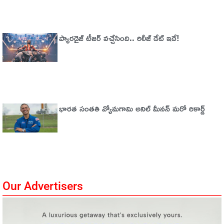
ప్యారడైజ్‌ టీజర్‌ వచ్చేసింది.. రిలీజ్‌ డేట్‌ ఇదే!
భారత సంతతి వ్యోమగామి అనిల్‌ మీనన్‌ మరో రికార్డ్‌
Our Advertisers