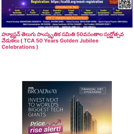
హ్యూస్టన్ తెలుగు సాంస్కృతిక సమితి 50వసంతాల స్వర్ణోత్సవ
వేడుకలు ( TCA 50 Years Golden Jubilee
Celebrations )