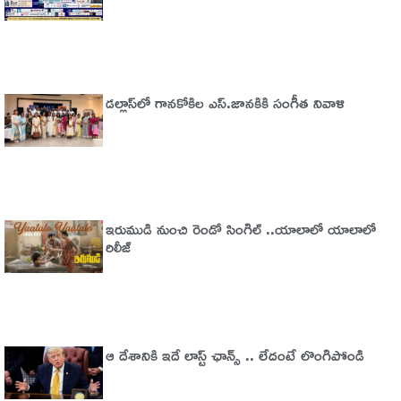
డల్లాస్‌లో గానకోకిల ఎస్.జానకికి సంగీత నివాళి
ఇరుముడి నుంచి రెండో సింగిల్ ..యాలాలో యాలాలో
రిలీజ్
ఆ దేశానికి ఇదే లాస్ట్ ఛాన్స్ .. లేదంటే లొంగిపోండి