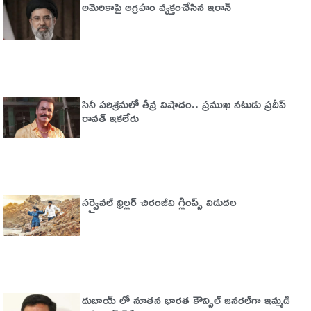
అమెరికాపై ఆగ్ర‌హం వ్య‌క్తంచేసిన ఇరాన్
సినీ పరిశ్రమలో తీవ్ర విషాదం.. ప్రముఖ నటుడు ప్రదీప్
రావత్ ఇకలేరు
సర్వైవల్‌ థ్రిల్లర్‌ చిరంజీవి గ్లింప్స్‌ విడుదల
దుబాయ్ లో నూతన భారత కౌన్సిల్ జనరల్‌గా ఇమ్మడి