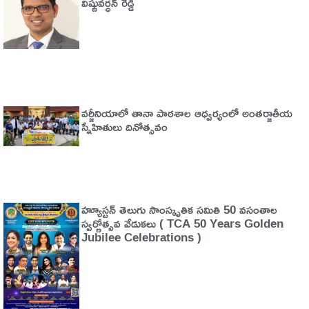
విష్ణువర్ధన్ రెడ్డి
వర్జీనియాలో తానా పాఠశాల ఆధ్వర్యంలో అంతర్జాతీయ
స్నేహితులు దినోత్సవం
హ్యూస్టన్ తెలుగు సాంస్కృతిక సమితి 50 వసంతాల
స్వర్ణోత్సవ వేడుకలు ( TCA 50 Years Golden
Jubilee Celebrations )