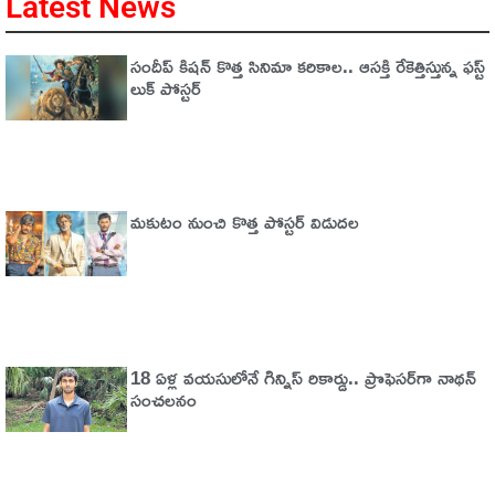
Latest News
సందీప్ కిషన్ కొత్త సినిమా కరికాల.. ఆసక్తి రేకెత్తిస్తున్న ఫస్ట్
లుక్ పోస్టర్
మకుటం నుంచి కొత్త పోస్టర్ విడుదల
18 ఏళ్ల వయసులోనే గిన్నిస్ రికార్డు.. ప్రొఫెసర్‌గా నాథన్
సంచలనం