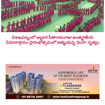
విశాఖపట్నంలో అల్లూరి సీతారామ‌రాజు అంత‌ర్జాతీయ
విమానాశ్ర‌యం ప్రారంభోత్సవంలో ఆకట్టుకున్న ‘ధింసా’ నృత్యం