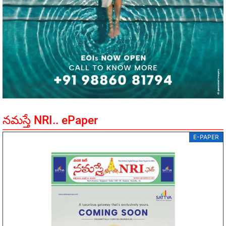
నమస్తే NRI.. ePaper
E-PAPER