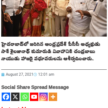
హైదరాబాద్‌లో జరిగిన ఆంధ్రప్రదేశ్‌ పీసీసీ అధ్యక్షుడు
సాకే శైలజానాథ్‌ కుమారుడి వివాహానికి చంద్రబాబు
నాయుడు హాజరై వధూవరులను ఆశీర్వదించారు.
August 27, 2021
12:01 am
Social Share Spread Message