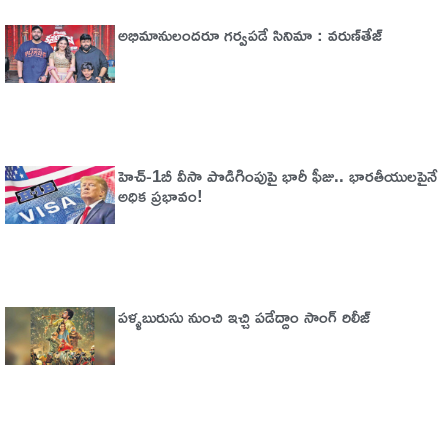
అభిమానులందరూ గర్వపడే సినిమా : వరుణ్‌తేజ్‌
హెచ్‌-1బీ వీసా పొడిగింపుపై భారీ ఫీజు.. భారతీయులపైనే
అధిక ప్రభావం!
పళ్ళబురుసు నుంచి ఇచ్చి పడేద్దాం సాంగ్ రిలీజ్