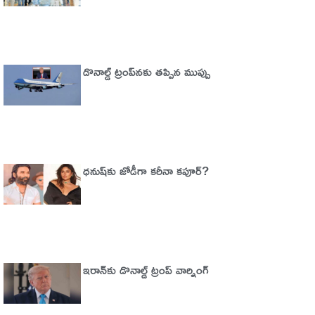
డొనాల్డ్ ట్రంప్‌నకు తప్పిన ముప్పు
ధనుష్‌కు జోడీగా కరీనా కపూర్?
ఇరాన్‌కు డొనాల్డ్ ట్రంప్ వార్నింగ్‌