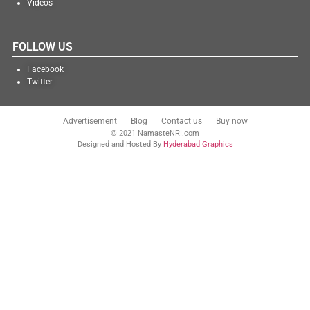
Videos
FOLLOW US
Facebook
Twitter
Advertisement
Blog
Contact us
Buy now
© 2021 NamasteNRI.com
Designed and Hosted By
Hyderabad Graphics