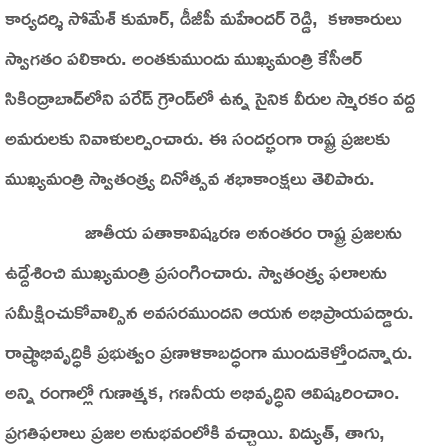
కార్యదర్శి సోమేశ్‌ కుమార్‌, డీజీపీ మహేందర్‌ రెడ్డి, కళాకారులు
స్వాగతం పలికారు. అంతకుముందు ముఖ్యమంత్రి కేసీఆర్‌
సికింద్రాబాద్‌లోని పరేడ్‌ గ్రౌండ్‌లో ఉన్న సైనిక వీరుల స్మారకం వద్ద
అమరులకు నివాళులర్పించారు. ఈ సందర్భంగా రాష్ట్ర ప్రజలకు
ముఖ్యమంత్రి స్వాతంత్య్ర దినోత్సవ శభాకాంక్షలు తెలిపారు.
జాతీయ పతాకావిష్కరణ అనంతరం రాష్ట్ర ప్రజలను
ఉద్దేశించి ముఖ్యమంత్రి ప్రసంగించారు. స్వాతంత్య్ర ఫలాలను
సమీక్షించుకోవాల్సిన అవసరముందని ఆయన అభిప్రాయపడ్డారు.
రాష్ఠ్రాభివృద్ధికి ప్రభుత్వం ప్రణాళికాబద్ధంగా ముందుకెళ్తోందన్నారు.
అన్ని రంగాల్లో గుణాత్మక, గణనీయ అభివృద్ధిని ఆవిష్కరించాం.
ప్రగతిఫలాలు ప్రజల అనుభవంలోకి వచ్చాయి. విద్యుత్‌, తాగు,