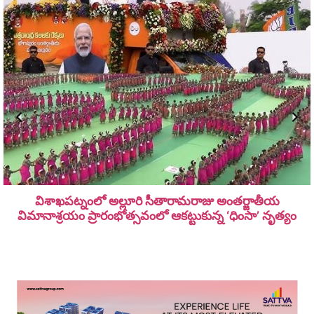
విశాఖపట్నంలో అల్లూరి సీతారామ‌రాజు అంత‌ర్జాతీయ
విమానాశ్ర‌యం ప్రారంభోత్సవంలో ఆకట్టుకున్న ‘ధింసా’ నృత్యం