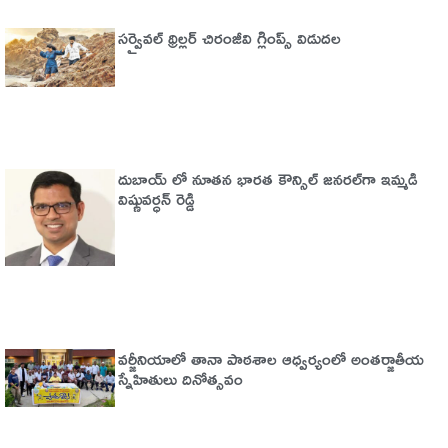
సర్వైవల్‌ థ్రిల్లర్‌ చిరంజీవి గ్లింప్స్‌ విడుదల
దుబాయ్ లో నూతన భారత కౌన్సిల్ జనరల్‌గా ఇమ్మడి
విష్ణువర్ధన్ రెడ్డి
వర్జీనియాలో తానా పాఠశాల ఆధ్వర్యంలో అంతర్జాతీయ
స్నేహితులు దినోత్సవం