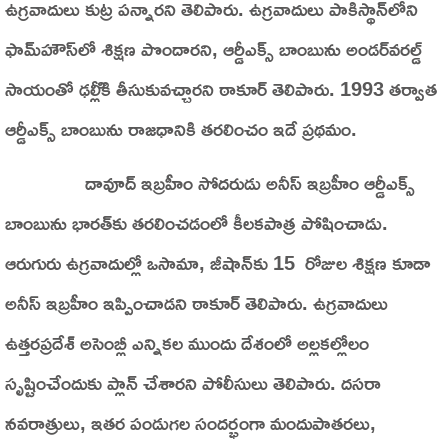
ఉగ్రవాదులు కుట్ర పన్నారని తెలిపారు. ఉగ్రవాదులు పాకిస్థాన్‌లోని
ఫామ్‌హౌస్‌లో శిక్షణ పొందారని, ఆర్డీఎక్స్‌ బాంబును అండర్‌వరల్డ్‌
సాయంతో ఢల్లీికి తీసుకువచ్చారని ఠాకూర్‌ తెలిపారు. 1993 తర్వాత
ఆర్డీఎక్స్‌ బాంబును రాజధానికి తరలించం ఇదే ప్రథమం.
దావూద్‌ ఇబ్రహీం సోదరుడు అనీస్‌ ఇబ్రహీం ఆర్డీఎక్స్‌
బాంబును భారత్‌కు తరలించడంలో కీలకపాత్ర పోషించాడు.
ఆరుగురు ఉగ్రవాదుల్లో ఒసామా, జీషాన్‌కు 15 రోజుల శిక్షణ కూడా
అనీస్‌ ఇబ్రహీం ఇప్పించాడని ఠాకూర్‌ తెలిపారు. ఉగ్రవాదులు
ఉత్తరప్రదేశ్‌ అసెంబ్లీ ఎన్నికల ముందు దేశంలో అల్లకల్లోలం
సృష్టించేందుకు ప్లాన్‌ చేశారని పోలీసులు తెలిపారు. దసరా
నవరాత్రులు, ఇతర పండుగల సందర్భంగా మందుపాతరలు,