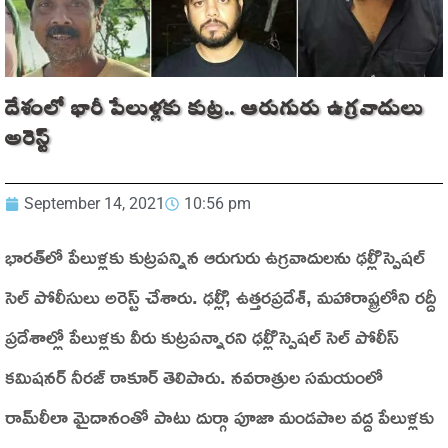
దేశంలో భారీ పేలుళ్లకు కుట్ర.. ఆరుగురు ఉగ్రవాదులు
అరెస్ట్
September 14, 2021
10:56 pm
భారత్‌లో పేలుళ్లకు కుట్రపన్నిన ఆరుగురు ఉగ్రవాదులను ఢల్లీి స్పెషల్‌
సెల్‌ పోలీసులు అరెస్ట్‌ చేశారు. ఢల్లీి, ఉత్తరప్రదేశ్‌, మహారాష్ట్రలోని రద్దీ
ప్రదేశాల్లో పేలుళ్లకు వీరు కుట్రపన్నారని ఢల్లీి స్పెషల్‌ సెల్‌ పోలీస్‌
కమిషనర్‌ నీరజ్‌ ఠాకూర్‌ తెలిపారు. నవరాత్రుల సమయంలో
రామ్‌లీలా మైదానంతో పాటు దుర్గా పూజా మండపాల వద్ద పేలుళ్లకు