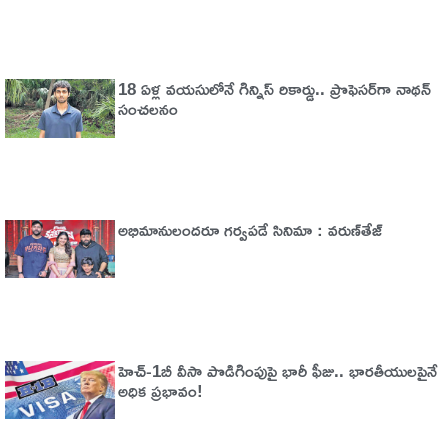
18 ఏళ్ల వయసులోనే గిన్నిస్ రికార్డు.. ప్రొఫెసర్‌గా నాథన్
సంచలనం
అభిమానులందరూ గర్వపడే సినిమా : వరుణ్‌తేజ్‌
హెచ్‌-1బీ వీసా పొడిగింపుపై భారీ ఫీజు.. భారతీయులపైనే
అధిక ప్రభావం!