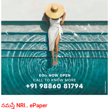
నమస్తే NRI.. ePaper