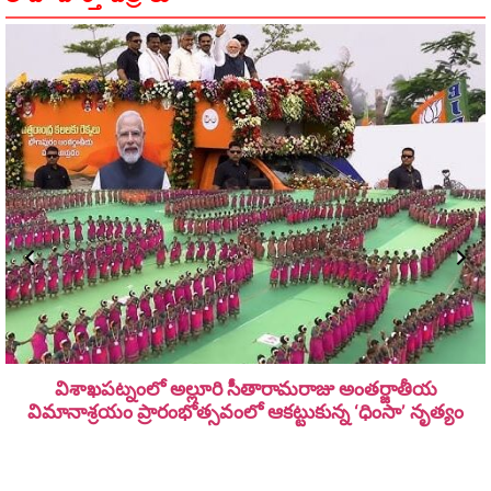
విశాఖపట్నంలో అల్లూరి సీతారామ‌రాజు అంత‌ర్జాతీయ
విమానాశ్ర‌యం ప్రారంభోత్సవంలో ఆకట్టుకున్న ‘ధింసా’ నృత్యం