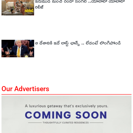
ఇరుముడి నుంచి రెండో సింగిల్ ..యాలాలో యాలాలో
రిలీజ్
ఆ దేశానికి ఇదే లాస్ట్ ఛాన్స్ .. లేదంటే లొంగిపోండి
Our Advertisers