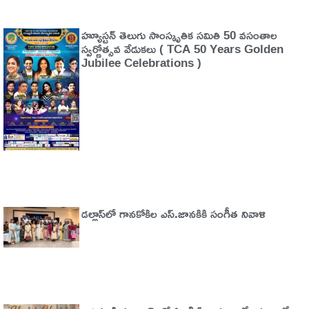
హ్యూస్టన్ తెలుగు సాంస్కృతిక సమితి 50 వసంతాల
స్వర్ణోత్సవ వేడుకలు ( TCA 50 Years Golden
Jubilee Celebrations )
డల్లాస్‌లో గానకోకిల ఎస్.జానకికి సంగీత నివాళి