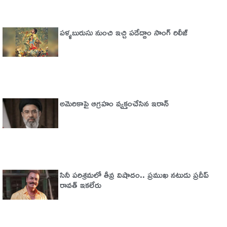
పళ్ళబురుసు నుంచి ఇచ్చి పడేద్దాం సాంగ్ రిలీజ్
అమెరికాపై ఆగ్ర‌హం వ్య‌క్తంచేసిన ఇరాన్
సినీ పరిశ్రమలో తీవ్ర విషాదం.. ప్రముఖ నటుడు ప్రదీప్
రావత్ ఇకలేరు