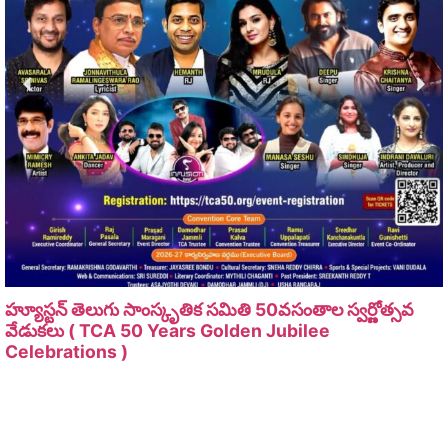
హ్యూస్టన్ తెలుగు సాంస్కృతిక సమితి 50వసంతాల స్వర్ణోత్సవ
వేడుకలు ( TCA 50 Years Golden Jubilee
Celebrations )