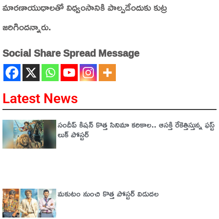
మారణాయుధాలతో విధ్వంసానికి పాల్పడేందుకు కుట్ర
జరిగిందన్నారు.
Social Share Spread Message
Latest News
సందీప్ కిషన్ కొత్త సినిమా కరికాల.. ఆసక్తి రేకెత్తిస్తున్న ఫస్ట్
లుక్ పోస్టర్
మకుటం నుంచి కొత్త పోస్టర్ విడుదల