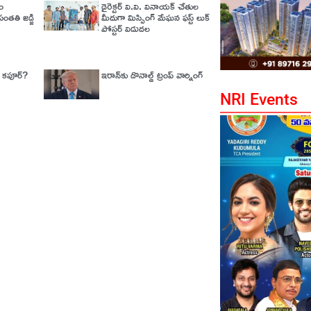
యం
డైరెక్టర్ వి.వి. వినాయక్ చేతుల
ంతతి జడ్జి
మీదుగా మిస్సింగ్ మేఘన ఫస్ట్ లుక్
పోస్టర్ విడుదల
ా కపూర్?
ఇరాన్‌కు డొనాల్డ్ ట్రంప్ వార్నింగ్‌
NRI Events