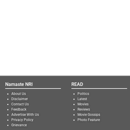
Namaste NRI
READ
About Us
Politics
Disclaimer
Latest
Contact Us
Movies
Feedback
Reviews
Advertise With Us
Movie Gossips
Privacy Policy
Photo Feature
Grievance