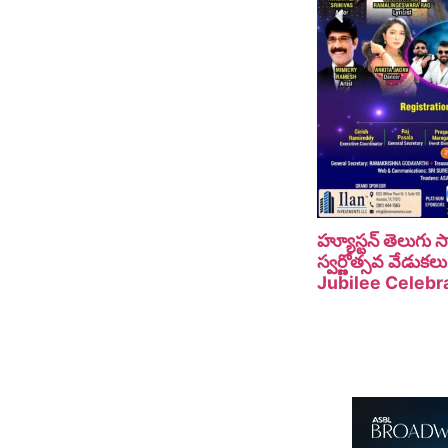
హ్యూస్టన్ తెలుగు
స్వర్ణోత్సవ వేడు
Jubilee Celebra