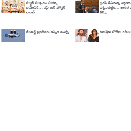
సర్దార్ సర్వాయి పాపన్న
ట్రంప్‌ తీసుకున్న నిర్ణ
బయోపిక్… ఫస్ట్ లుక్ పోస్టర్
చట్టవిరుద్ధం… భారత స
లాంచ్
తీర్పు
డొనాల్డ్ ట్రంప్‌నకు తప్పిన ముప్పు
ధనుష్‌కు జోడీగా కరీన