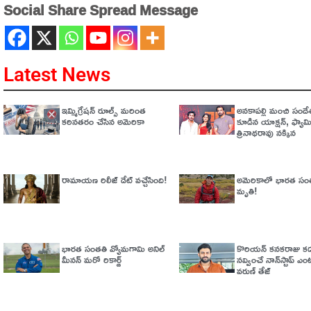
Social Share Spread Message
Latest News
ఇమ్మిగ్రేషన్‌ రూల్స్‌ మరింత
అనకాపల్లి మంచి సంద
కఠినతరం చేసిన అమెరికా
కూడిన యాక్షన్, ఫ్యామి
త్రినాథరావు నక్కిన
రామాయణ రిలీజ్ డేట్ వచ్చేసింది!
అమెరికాలో భార‌త సంత‌తి
మృతి!
భారత సంతతి వ్యోమగామి అనిల్‌
కొరియన్ కనకరాజు కడు
మీనన్‌ మరో రికార్డ్‌
నవ్వించే నాన్‌స్టాప్ ఎం
వరుణ్ తేజ్