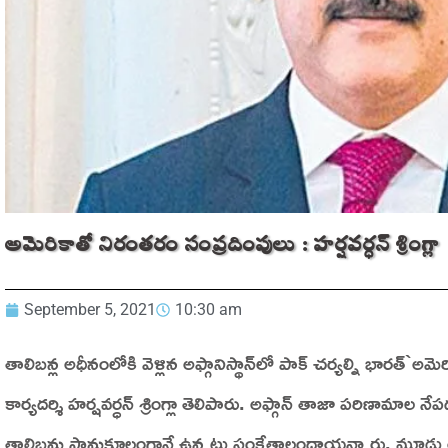
అమెరికాతో నిరంతరం సంప్రదింపులు : హర్షవర్ధన్ శ్రింగ్లా
September 5, 2021
10:30 am
తాలిబన్ల అధీనంలోకి వెళ్లిన అఫ్గానిస్థాన్‌లో పాక్‌ చర్యల్ని భారత్‌
కార్యదర్శి హర్షవర్ధన్‌ శ్రింగ్లా తెలిపారు. అఫ్గాన్‌ తాజా పరిణామాల 
తాలిబన్లు సానుకూలంగానే ఉన్నట్లు సంకేతాలందాయన్నారు. మూడు ర