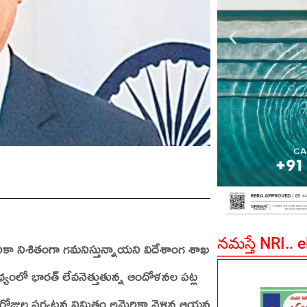
నమస్తే NRI.. 
`అమెరికా నిశితంగా గమనిస్తున్నాయని విదేశాంగ శాఖ
నేపథ్యంలో భారత్‌ లేవనెత్తుతున్న ఆందోళనల పట్ల
ోజుల పర్యటన నిమిత్తం అమెరికా వెళ్లిన ఆయన