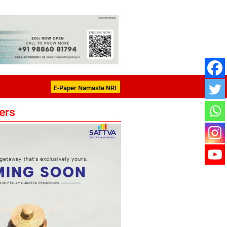
E-Paper Namaste NRI
ers