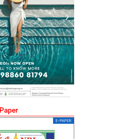
ePaper
E-PAPER