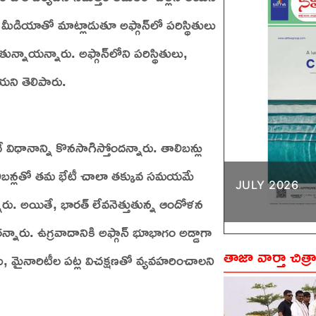
మీడియాతో మాట్లాడుతూ అఫ్గాన్‌లో పరిస్థితులు
్నాయన్నారు. అఫ్గాన్‌లోని పరిస్థితులు,
యని తెలిపారు.
విధానాన్ని కొనసాగిస్తోందన్నారు. తాలిబన్లు
తాలిబన్లతో తమ భేటీ చాలా తక్కువ సమయమే
JULY 2026
ారు. అయితే, భారత్‌ లేవనెత్తుతున్న ఆందోళన
న్నారు. ఉగ్రవాదానికి అఫ్గాన్‌ భూభాగం అడ్డాగా
తాజా వార్తా చిత్ర
ిళలు, మైనారిటీల పట్ల విచక్షణతో వ్యవహరించాలని