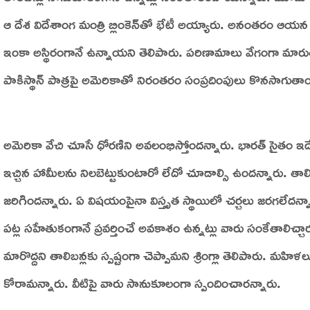
ఆ దేశ విదేశాంగ మంత్రి బ్లింకెన్‌తో భేటీ అయ్యారు. అనంతరం ఆయన 
ఇంకా అస్థిరంగానే ఉన్నాయని తెలిపారు. పరిణామాలు వేగంగా మారుతున
పాకిస్థాన్‌ పాత్రపై అమెరికాతో నిరంతరం సంప్రదింపులు కొనసాగుతా
అమెరికా వేచి చూసే ధోరణిని అవలంభిస్తోందన్నారు. భారత్‌ సైతం ఇదే 
ఇచ్చిన హామీలను నిలబెట్టుకుంటారో లేదో చూడాల్సి ఉందన్నారు. 
జరిగిందన్నారు. ఏ విషయంపైనా విస్తృత స్థాయిలో చర్చలు జరగలేదన్న
పట్ల సహేతుకంగానే ప్రవర్తించే అవకాశం ఉన్నట్లు వారు సంకేతాలిచ్చార
మారొద్దని తాలిబన్లకు స్పష్టంగా చెప్పామని శ్రింగ్లా తెలిపారు. మహ
కోరామన్నారు. వీటిపై వారు సానుకూలంగా స్పందించారన్నారు.