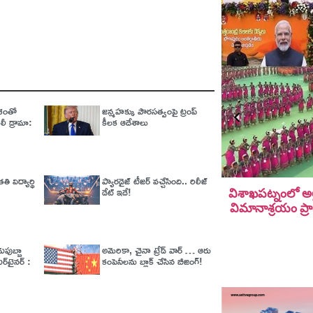
ేశంతో
జన్మహక్కు పౌరసత్వంపై ట్రంప్
లీ డ్రామా:
కీలక ఆదేశాలు
 విద్యార్థి
ప్యారడైజ్‌ టీజర్‌ వచ్చేసింది.. రిలీజ్‌
డేట్‌ ఇదే!
విశాఖపట్నంలో అల
విమానాశ్ర‌యం ప్ర
పుబ్బా
అమెరికా, చైనా ట్రేడ్​​ వార్​ … ఆరు
టర్‌టైనర్ :
కంపెనీలను బ్లాక్​ చేసిన బీజింగ్​!