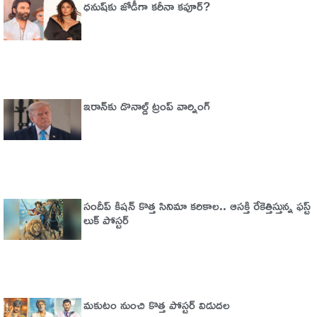
ధనుష్‌కు జోడీగా కరీనా కపూర్?
ఇరాన్‌కు డొనాల్డ్ ట్రంప్ వార్నింగ్‌
సందీప్ కిషన్ కొత్త సినిమా కరికాల.. ఆసక్తి రేకెత్తిస్తున్న ఫస్ట్
లుక్ పోస్టర్
మకుటం నుంచి కొత్త పోస్టర్ విడుదల