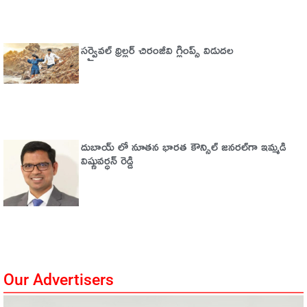
సర్వైవల్‌ థ్రిల్లర్‌ చిరంజీవి గ్లింప్స్‌ విడుదల
దుబాయ్ లో నూతన భారత కౌన్సిల్ జనరల్‌గా ఇమ్మడి
విష్ణువర్ధన్ రెడ్డి
Our Advertisers