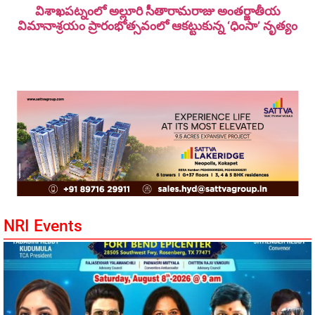
విశాఖపట్నంలో అల్లూరి సీతారామ‌రాజు అంత‌ర్జాతీయ
విమానాశ్ర‌యం ప్రారంభోత్సవంలో ఆకట్టుకున్న ‘ధింసా’ నృత్యం
NRI Events