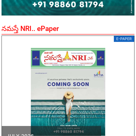
నమస్తే NRI.. ePaper
E-PAPER