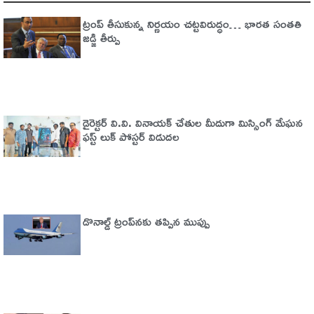
ట్రంప్‌ తీసుకున్న నిర్ణయం చట్టవిరుద్ధం… భారత సంతతి
జడ్జి తీర్పు
డైరెక్టర్ వి.వి. వినాయక్ చేతుల మీదుగా మిస్సింగ్ మేఘన
ఫస్ట్ లుక్ పోస్టర్ విడుదల
డొనాల్డ్ ట్రంప్‌నకు తప్పిన ముప్పు