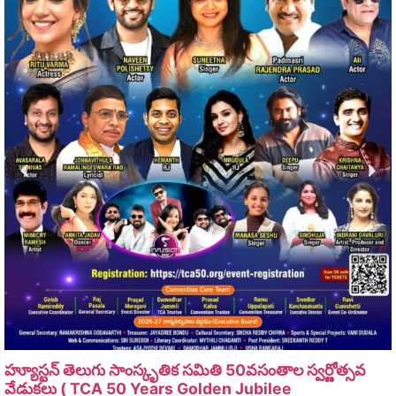
హ్యూస్టన్ తెలుగు సాంస్కృతిక సమితి 50వసంతాల స్వర్ణోత్సవ
వేడుకలు ( TCA 50 Years Golden Jubilee