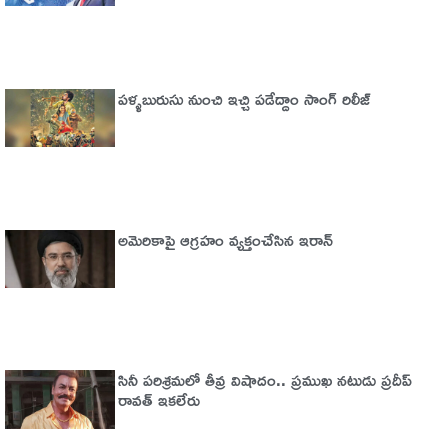
పళ్ళబురుసు నుంచి ఇచ్చి పడేద్దాం సాంగ్ రిలీజ్
అమెరికాపై ఆగ్ర‌హం వ్య‌క్తంచేసిన ఇరాన్
సినీ పరిశ్రమలో తీవ్ర విషాదం.. ప్రముఖ నటుడు ప్రదీప్
రావత్ ఇకలేరు