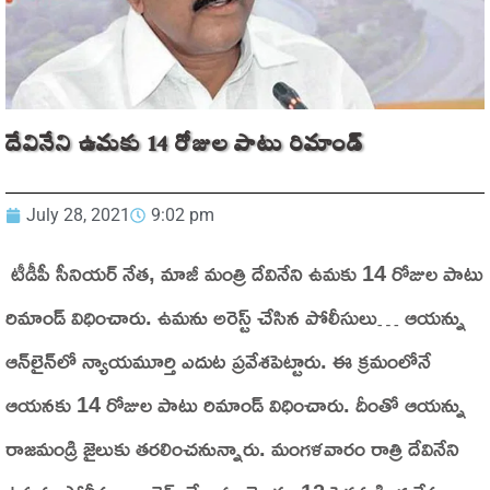
దేవినేని ఉమకు 14 రోజుల పాటు రిమాండ్
July 28, 2021
9:02 pm
టీడీపీ సీనియర్ నేత, మాజీ మంత్రి దేవినేని ఉమకు 14 రోజుల పాటు
రిమాండ్ విధించారు. ఉమను అరెస్ట్ చేసిన పోలీసులు… ఆయన్ను
ఆన్‌లైన్‌లో న్యాయమూర్తి ఎదుట ప్రవేశపెట్టారు. ఈ క్రమంలోనే
ఆయనకు 14 రోజుల పాటు రిమాండ్ విధించారు. దీంతో ఆయన్ను
రాజమండ్రి జైలుకు తరలించనున్నారు. మంగళవారం రాత్రి దేవినేని