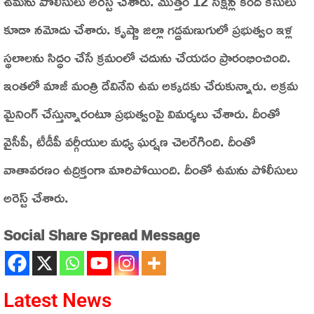
ఉమను పోలీసులు అరెస్ట్ చేశారు. మొత్తం 12 సెక్షన్ల కింద కేసులు
కూడా నమోదు చేశారు. కృష్ణా జిల్లా గడ్డమణుగులో ప్రభుత్వం ఇళ్ల
స్థలాలను సిద్ధం చేసే క్రమంలో చదును చేయడం ప్రారంభించింది.
ఇంతలో మాజీ మంత్రి దేవినేని ఉమ అక్కడకు చేరుకున్నారు. అక్రమ
మైనింగ్ చేస్తున్నారంటూ ప్రభుత్వంపై విమర్శలు చేశారు. దీంతో
వైసీపీ, టీడీపీ వర్గీయుల మధ్య ఘర్షణ చెలరేగింది. దీంతో
వాతావరణం ఉద్రిక్తంగా మారిపోయింది. దీంతో ఉమను పోలీసులు
అరెస్ట్ చేశారు.
Social Share Spread Message
Latest News