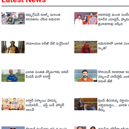
ఇమ్మిగ్రేషన్‌ రూల్స్‌ మరింత
అనకాపల్లి మంచి సంద
కఠినతరం చేసిన అమెరికా
కూడిన యాక్షన్, ఫ్యామి
త్రినాథరావు నక్కిన
రామాయణ రిలీజ్ డేట్ వచ్చేసింది!
అమెరికాలో భార‌త సంత‌తి
మృతి!
భారత సంతతి వ్యోమగామి అనిల్‌
కొరియన్ కనకరాజు కడు
మీనన్‌ మరో రికార్డ్‌
నవ్వించే నాన్‌స్టాప్ ఎం
వరుణ్ తేజ్
సర్దార్ సర్వాయి పాపన్న
ట్రంప్‌ తీసుకున్న నిర్ణ
బయోపిక్… ఫస్ట్ లుక్ పోస్టర్
చట్టవిరుద్ధం… భారత స
లాంచ్
తీర్పు
డొనాల్డ్ ట్రంప్‌నకు తప్పిన ముప్పు
ధనుష్‌కు జోడీగా కరీన