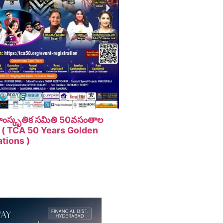
 సాంస్కృతిక సమితి 50వసంతాల
ఉత్తర టెక్సాస్ తెలుగు సంఘం నె
కలు ( TCA 50 Years Golden
tions )