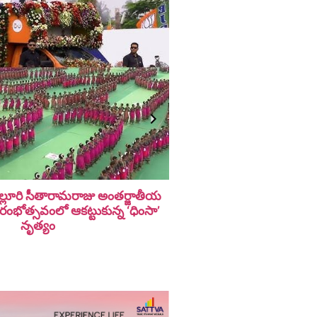
్లూరి సీతారామ‌రాజు అంత‌ర్జాతీయ
FIFA World Cup 202
ారంభోత్సవంలో ఆకట్టుకున్న ‘ధింసా’
నృత్యం