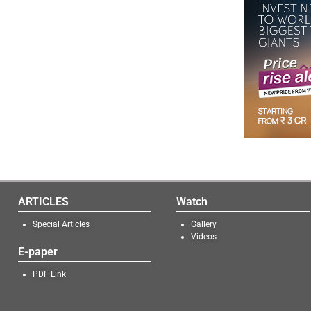
ARTICLES
Watch
Special Articles
Gallery
Videos
E-paper
PDF Link