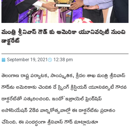
మంత్రి శ్రీనివాస్ గౌడ్ కు అమెరికా యూనివర్సిటీ నుంచి
డాక్టరేట్
September 19, 2021
12:38 pm
తెలంగాణ రాష్ట్ర పర్యాటక, సాంస్కృతిక, క్రీడల శాఖ మంత్రి శ్రీనివాస్‌
గౌడ్‌ను అమెరికాకు చెందిన డే స్ప్రింగ్‌ క్రిస్టియన్‌ యూనివర్సిటీ గౌరవ
డాక్టరేట్‌తో సత్కరించింది. ఇండో`ఇజ్రాయెల్‌ ఫ్రెండ్‌షిప్‌
అసోసియేషన్‌ 28వ వార్షికోత్సవాల్లో ఈ డాక్టరేట్‌ను ప్రదానం
చేసింది. ఈ సందర్భంగా శ్రీనివాస్‌ గౌడ్‌ మాట్లాడుతూ