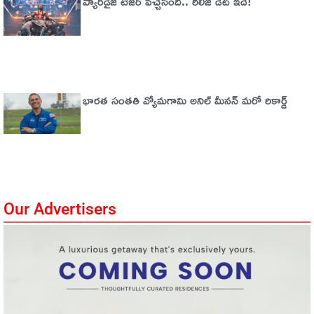
ప్యారడైజ్‌ టీజర్‌ వచ్చేసింది.. రిలీజ్‌ డేట్‌ ఇదే!
భారత సంతతి వ్యోమగామి అనిల్‌ మీనన్‌ మరో రికార్డ్‌
Our Advertisers