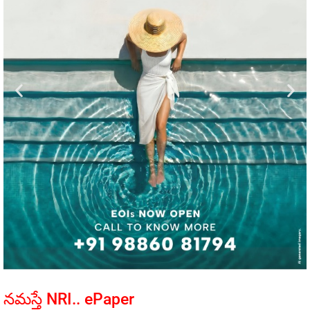
నమస్తే NRI.. ePaper