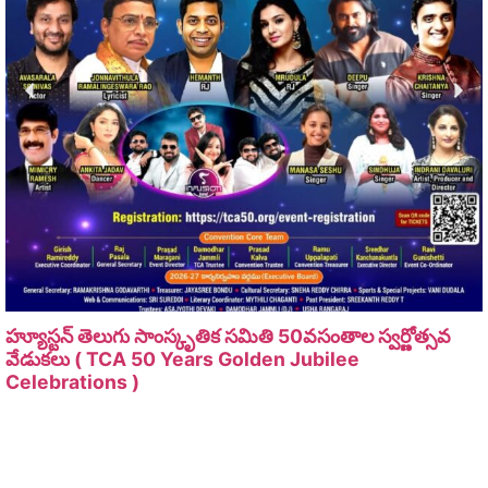
హ్యూస్టన్ తెలుగు సాంస్కృతిక సమితి 50వసంతాల స్వర్ణోత్సవ
వేడుకలు ( TCA 50 Years Golden Jubilee
Celebrations )