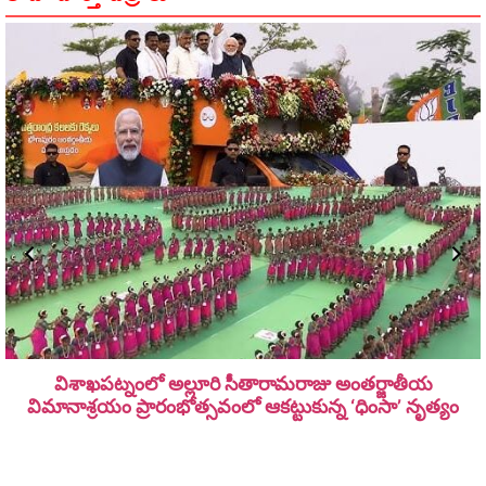
విశాఖపట్నంలో అల్లూరి సీతారామ‌రాజు అంత‌ర్జాతీయ
విమానాశ్ర‌యం ప్రారంభోత్సవంలో ఆకట్టుకున్న ‘ధింసా’ నృత్యం