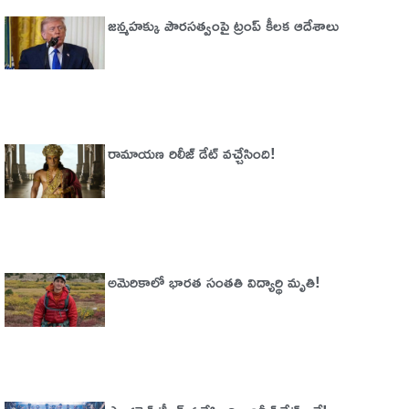
జన్మహక్కు పౌరసత్వంపై ట్రంప్ కీలక ఆదేశాలు
రామాయణ రిలీజ్ డేట్ వచ్చేసింది!
అమెరికాలో భార‌త సంత‌తి విద్యార్థి మృతి!