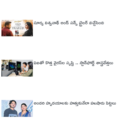
సూర్య విశ్వనాథ్ అండ్ సన్స్ ట్రైలర్ వచ్చేసింది
ఏఐతో కొత్త వైరస్‌ల సృష్టి .. స్టాన్‌ఫోర్డ్‌ శాస్త్రవేత్తలు
అందరి హృదయాలకు హత్తుకునేలా హుషారు పిట్టలు