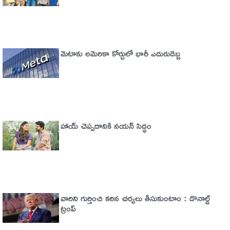
మెటాకు అమెరికా కోర్టులో భారీ ఎదురుదెబ్బ
హాయ్ చెప్పడానికి నయన్ సిద్ధం
వారిని గుర్తించి కఠిన చర్యలు తీసుకుంటాం : డొనాల్డ్
ట్రంప్