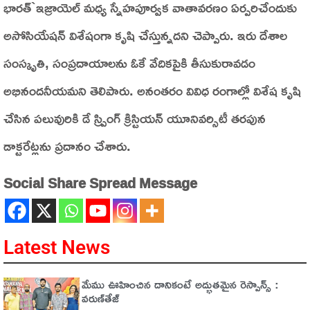
భారత్‌`ఇజ్రాయెల్‌ మధ్య స్నేహపూర్వక వాతావరణం ఏర్పరిచేందుకు
అసోసియేషన్‌ విశేషంగా కృషి చేస్తున్నదని చెప్పారు. ఇరు దేశాల
సంస్కృతి, సంప్రదాయాలను ఓకే వేదికపైకి తీసుకురావడం
అభినందనీయమని తెలిపారు. అనంతరం వివిధ రంగాల్లో విశేష కృషి
చేసిన పలువురికి డే స్ప్రింగ్‌ క్రిస్టియన్‌ యూనివర్సిటీ తరపున
డాక్టరేట్లను ప్రదానం చేశారు.
Social Share Spread Message
Latest News
మేము ఊహించిన దానికంటే అద్భుతమైన రెస్పాన్స్ :
వరుణ్‌తేజ్‌