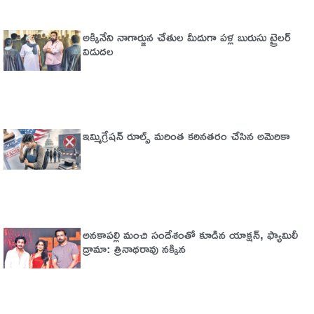
అక్కినేని నాగార్జున చేతుల మీదుగా పళ్ల బురుసు ట్రైలర్‌
విడుదల
ఇమ్మిగ్రేషన్‌ రూల్స్‌ మరింత కఠినతరం చేసిన అమెరికా
అనకాపల్లి మంచి సందేశంతో కూడిన యాక్షన్, ఫ్యామిలీ
డ్రామా: త్రినాథరావు నక్కిన