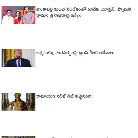
అనకాపల్లి మంచి సందేశంతో కూడిన యాక్షన్, ఫ్యామిలీ
డ్రామా: త్రినాథరావు నక్కిన
జన్మహక్కు పౌరసత్వంపై ట్రంప్ కీలక ఆదేశాలు
రామాయణ రిలీజ్ డేట్ వచ్చేసింది!