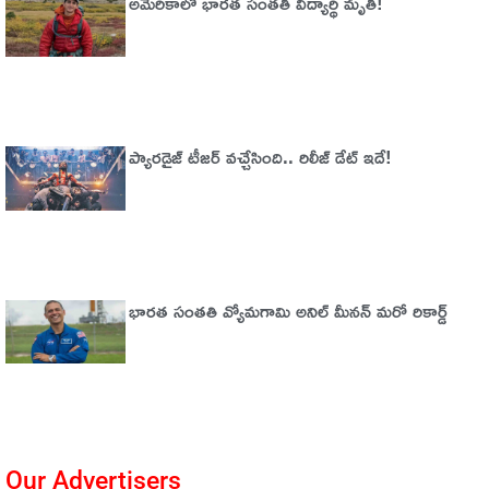
అమెరికాలో భార‌త సంత‌తి విద్యార్థి మృతి!
ప్యారడైజ్‌ టీజర్‌ వచ్చేసింది.. రిలీజ్‌ డేట్‌ ఇదే!
భారత సంతతి వ్యోమగామి అనిల్‌ మీనన్‌ మరో రికార్డ్‌
Our Advertisers