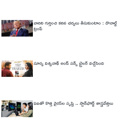
వారిని గుర్తించి కఠిన చర్యలు తీసుకుంటాం : డొనాల్డ్
ట్రంప్
సూర్య విశ్వనాథ్ అండ్ సన్స్ ట్రైలర్ వచ్చేసింది
ఏఐతో కొత్త వైరస్‌ల సృష్టి .. స్టాన్‌ఫోర్డ్‌ శాస్త్రవేత్తలు