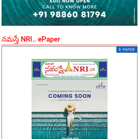
నమస్తే NRI.. ePaper
E-PAPER