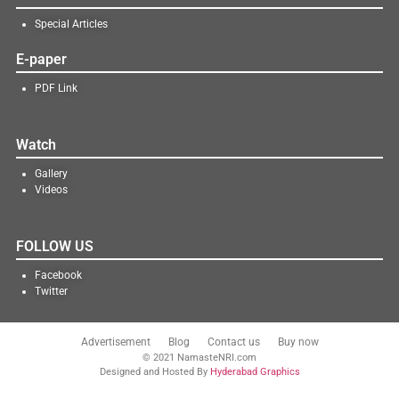
Special Articles
E-paper
PDF Link
Watch
Gallery
Videos
FOLLOW US
Facebook
Twitter
Advertisement
Blog
Contact us
Buy now
© 2021 NamasteNRI.com
Designed and Hosted By
Hyderabad Graphics