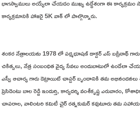
భాగస్వాములు అయ్యేలా చేయడం ముఖ్య ఉద్దేశంగా ఈ కార్యక్రమం సా
కార్యక్రమానికి హాజరై 5K వాక్ లో పాల్గొన్నారు.
శంకర నేత్రాలయను 1978 లో పద్మభూషణ్ డాక్టర్ ఎస్ బద్రీనాథ్ గారు స్
చికిత్సలు, నేత్ర సంబంధిత వైద్య సేవలు అందుబాటులో ఉండేలా 
ఎస్వీ ఆచార్య గారు డెట్రాయిట్ చాప్టర్ బృందానికి తమ అభినందన
ప్రెసిడెంటు బాల రెడ్డి ఇందుర్తి, కార్యదర్శి వంశీకృష్ణ ఎరువారం, కోశాధిక
చాపరాల, వాలింటరి కమిటీ చైర్ రత్నకుమర్ కవుటూరు తమ సహా