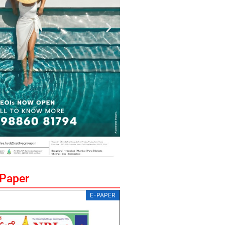
ePaper
E-PAPER