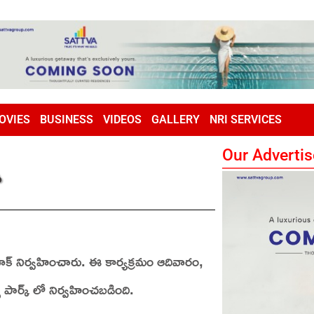
OVIES
BUSINESS
VIDEOS
GALLERY
NRI SERVICES
Our Advertis
ి
ాక్ నిర్వహించారు. ఈ కార్యక్రమం ఆదివారం,
్ పార్క్ లో నిర్వహించబడింది.