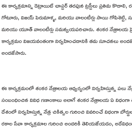
ఈ కార్యక్రమాన్ని డెట్రాయిట్ చాప్టర్ తరఫున ట్రస్టీలు ప్రతిమ కొడాల
గోటూరు, విజయ్ పెరుమాళ్ళ, మరియు వాలంటీర్లు సాయి గోపిశెట్టి, సుజాత 
మరియు యూత్ వాలంటీర్లు సమన్వయపరిచారు. శంకర నేత్రాలయ ప్రెసిడెం
కార్యక్రమం విజయవంతంగా నిర్వహించడానికి తమ సూచనలు అందజేశా
అందజేసారు.
ఈ కార్యక్రమంలో శంకర నేత్రాలయ ఆధ్వర్యంలో నిర్వహిస్తున్న పలు నే
సంబంధించిన వివిధ గణాంకాలు అలాగే శంకర నేత్రాలయ ఏ విధంగా 
దేశంలో నిర్వహిస్తున్న నేత్ర చికిత్సల గురించి వివరించే విధంగా బోర్
రకాల సేవా కార్యక్రమాల గురించి అందరికీ తెలియజేయడం, అదేవిధంగా స