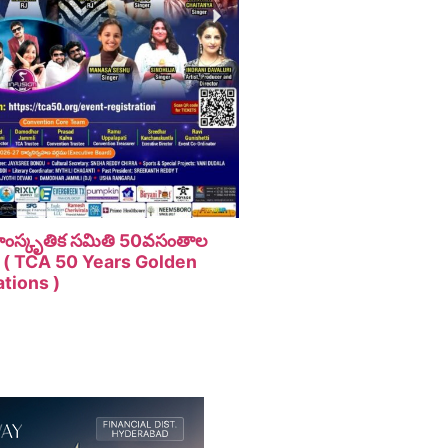
 సాంస్కృతిక సమితి 50వసంతాల
ఉత్తర టెక్సాస్ తెలుగు సంఘం నె
కలు ( TCA 50 Years Golden
tions )