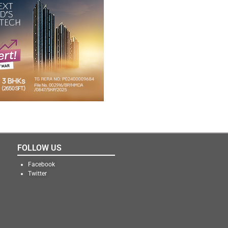
FOLLOW US
Facebook
Twitter