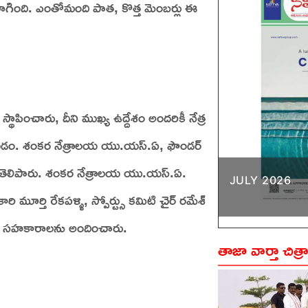
గింది. ఎంతోమంది పాత, కొత్త మెంబర్లు ఈ
థాపించారు, దీని ముఖ్య ఉద్దేశం అందరికీ నేత్ర
చేయడం. శంకర నేత్రాలయ యు.యస్.ఏ, ఫౌండర్
లు తెలిపారు. శంకర నేత్రాలయ యు.యస్.ఏ.
JULY 2026
ారి మూర్తి రేకపళ్ళి, స్పోర్ట్సు కమిటి చైర్ రమేశ్
య సహకారాలను అందించారు.
తాజా వార్తా చిత్ర