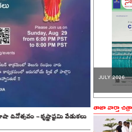
JULY 2026
తాజా వార్తా చిత్ర
ాషా దినోత్సవం – కృష్ణాష్టమి వేడుకలు