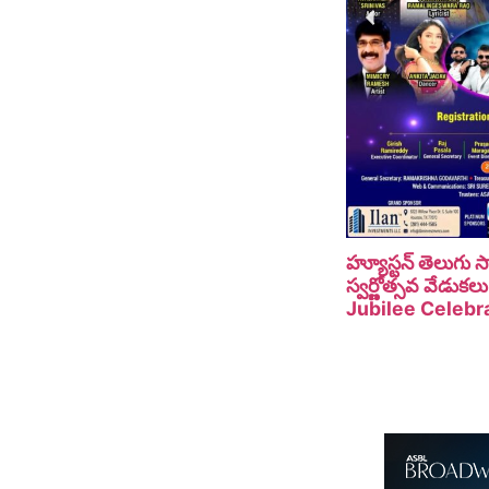
హ్యూస్టన్ తెలుగు
స్వర్ణోత్సవ వేడు
Jubilee Celebra