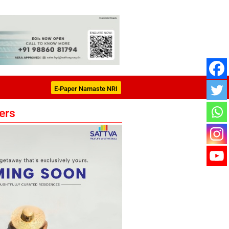
E-Paper Namaste NRI
ers