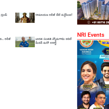
ట్రంప్
రామాయణ రిలీజ్ డేట్ వచ్చేసింది!
NRI Events
ది.. రిలీజ్‌
భారత సంతతి వ్యోమగామి అనిల్‌
మీనన్‌ మరో రికార్డ్‌