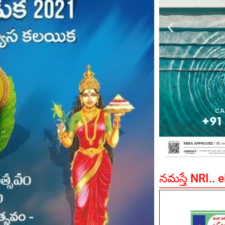
నమస్తే NRI.. 