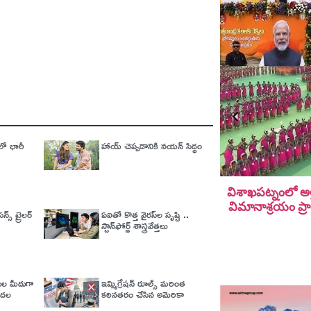
లో భారీ
హాయ్ చెప్పడానికి నయన్ సిద్ధం
విశాఖపట్నంలో అల
విమానాశ్ర‌యం ప్ర
్స్ ట్రైలర్
ఏఐతో కొత్త వైరస్‌ల సృష్టి ..
స్టాన్‌ఫోర్డ్‌ శాస్త్రవేత్తలు
ేతుల మీదుగా
ఇమ్మిగ్రేషన్‌ రూల్స్‌ మరింత
డుదల
కఠినతరం చేసిన అమెరికా