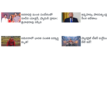
అనకాపల్లి మంచి సందేశంతో
జన్మహక్కు పౌరసత్వంపై 
కూడిన యాక్షన్, ఫ్యామిలీ డ్రామా:
కీలక ఆదేశాలు
త్రినాథరావు నక్కిన
అమెరికాలో భార‌త సంత‌తి విద్యార్థి
ప్యారడైజ్‌ టీజర్‌ వచ్చేసిం
మృతి!
డేట్‌ ఇదే!