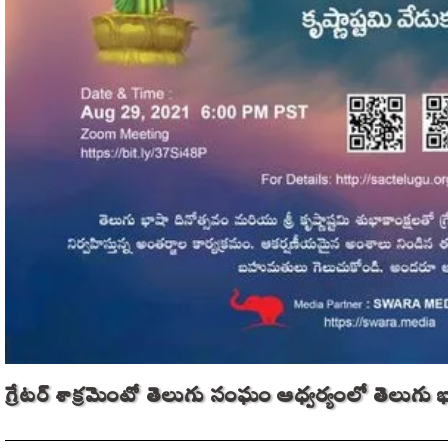
గ్రేటర్‌ శాక్రమెంటో తెలుగు సంఘం ఆధ్వర్యంలో తెలుగు భ