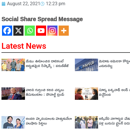
August 22, 2021
12:23 pm
Social Share Spread Message
Latest News
మేము ఊహించిన దానికంటే
మెటాకు అమెరికా కోర్టు
అద్భుతమైన రెస్పాన్స్ : వరుణ్‌తేజ్‌
ఎదురుదెబ్బ
వారిని గుర్తించి కఠిన చర్యలు
సూర్య విశ్వనాథ్ అండ్ సన
తీసుకుంటాం : డొనాల్డ్ ట్రంప్
వచ్చేసింది
అందరి హృదయాలకు హత్తుకునేలా
అక్కినేని నాగార్జున చ
హుషారు పిట్టలు
పళ్ల బురుసు ట్రైలర్‌ వి