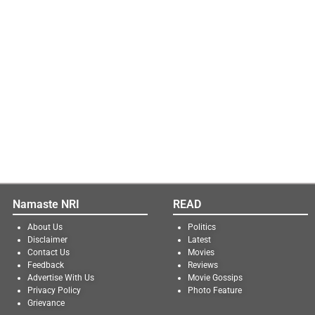
Namaste NRI
READ
About Us
Politics
Disclaimer
Latest
Contact Us
Movies
Feedback
Reviews
Advertise With Us
Movie Gossips
Privacy Policy
Photo Feature
Grievance