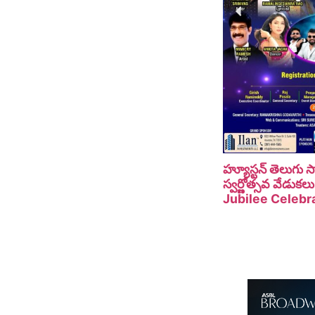
హ్యూస్టన్ తెలుగు
స్వర్ణోత్సవ వేడు
Jubilee Celebra