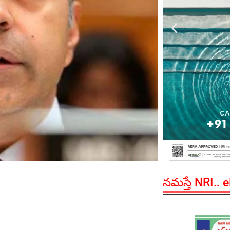
నమస్తే NRI.. 