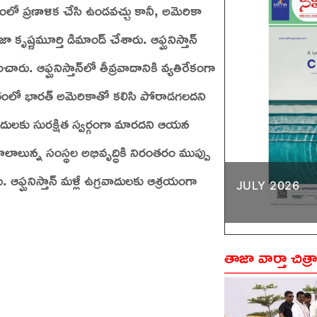
గంలో ప్రణాళిక చేసి ఉండవచ్చు కానీ, అమెరికా
 కృష్ణమూర్తి డిమాండ్‌ చేశారు. ఆఫ్ఘనిస్తాన్‌
. ఆఫ్ఘనిస్తాన్‌లో తీవ్రవాదానికి వ్యతిరేకంగా
రంలో భారత్‌ అమెరికాతో కలిసి పోరాడగలదని
ాదులకు సురక్షిత స్వర్గంగా మారదని ఆయన
 మూలాలున్న సంస్థల అభివృద్ధికి నిరంతరం ముప్పు
ఘనిస్తాన్‌ మళ్లీ ఉగ్రవాదులకు ఆశ్రయంగా
JULY 2026
తాజా వార్తా చిత్ర