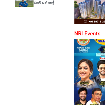
మీనన్‌ మరో రికార్డ్‌
NRI Events