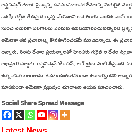
ఆఫ్ఘనిస్తాన్‌ నుంచి సైన్యాన్ని ఉపసంహరించుకోవడాన్ని మెరుగైన మార్
వెనక్కి తగ్గిన తీరుపై దర్యాప్తు చేయాలని అమెరికాకు చెందిన ఎంపీ రాజా
నుంచి అమెరికా బలగాలను ఎందుకు ఉపసంహరించుకున్నారని ప్రశ్నించారు
అమెరికా తన ప్రచారాన్ని కొనసాగించడమే మంచిదన్నారు. ఈ ప్రచా
అన్నారు. రెండు దేశాల ప్రయత్నాలతో హింసకు గురైన ఆ దేశం ఉగ్రవ
అభిప్రాయపడ్డారు. ఆఫ్ఘనిస్తాన్‌లో ఐసిస్‌, అల్‌`ఖైదా వంటి తీవ్రవాద
ఉన్నందున బలగాలను ఉపసంహరించకుండా ఉండాల్సిందని అన్నారు. ఆఫ్
మారకుండా అమెరికా ప్రభుత్వం చూడాలని ఆయన సూచించారు.
Social Share Spread Message
Latest News