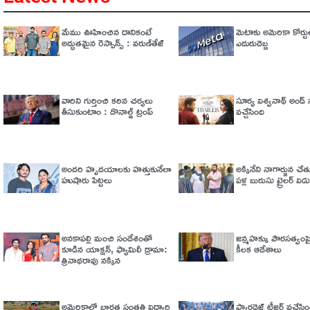
మేము ఊహించిన దానికంటే
మెటాకు అమెరికా కోర్టు
అద్భుతమైన రెస్పాన్స్ : వరుణ్‌తేజ్‌
ఎదురుదెబ్బ
వారిని గుర్తించి కఠిన చర్యలు
సూర్య విశ్వనాథ్ అండ్ సన
తీసుకుంటాం : డొనాల్డ్ ట్రంప్
వచ్చేసింది
అందరి హృదయాలకు హత్తుకునేలా
అక్కినేని నాగార్జున చ
హుషారు పిట్టలు
పళ్ల బురుసు ట్రైలర్‌ వి
అనకాపల్లి మంచి సందేశంతో
జన్మహక్కు పౌరసత్వంపై 
కూడిన యాక్షన్, ఫ్యామిలీ డ్రామా:
కీలక ఆదేశాలు
త్రినాథరావు నక్కిన
అమెరికాలో భార‌త సంత‌తి విద్యార్థి
ప్యారడైజ్‌ టీజర్‌ వచ్చేసిం