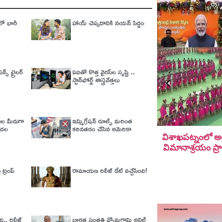
లో భారీ
హాయ్ చెప్పడానికి నయన్ సిద్ధం
్స్ ట్రైలర్
ఏఐతో కొత్త వైరస్‌ల సృష్టి ..
స్టాన్‌ఫోర్డ్‌ శాస్త్రవేత్తలు
ేతుల మీదుగా
ఇమ్మిగ్రేషన్‌ రూల్స్‌ మరింత
డుదల
కఠినతరం చేసిన అమెరికా
విశాఖపట్నంలో అల
విమానాశ్ర‌యం ప్ర
ట్రంప్
రామాయణ రిలీజ్ డేట్ వచ్చేసింది!
ది.. రిలీజ్‌
భారత సంతతి వ్యోమగామి అనిల్‌