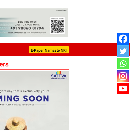
E-Paper Namaste NRI
ers