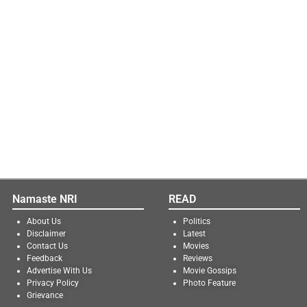
Namaste NRI
READ
About Us
Politics
Disclaimer
Latest
Contact Us
Movies
Feedback
Reviews
Advertise With Us
Movie Gossips
Privacy Policy
Photo Feature
Grievance