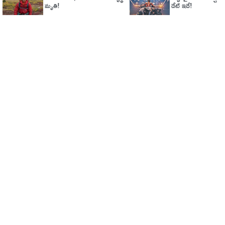
మృతి!
డేట్‌ ఇదే!