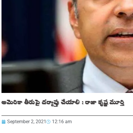
అమెరికా తీరుపై దర్యాప్తు చేయాలి : రాజా కృష్ణ మూర్తి
September 2, 2021
12:16 am