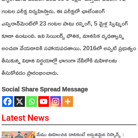
గంటల పరీక్ష నిర్వహిస్తారు. ఈ పరీక్షలో ఛాలేంజింగ్‌
ఎన్విరాన్‌మెంట్‌లో 23 గంటల పాటు రన్నింగ్‌, 5 మైళ్ల స్విమ్మింగ్‌
కూడా ఉంటుంది. ఇవి సెయిలర్స్‌ భౌతిక, మానసిక దృఢత్వాన్ని
అంచనా వేయడానికి సహాయపడతాయి. 2016లో అప్పటి ప్రభుత్వం
తీసుకున్న విధాన నిర్ణయాల్లో భాగంగా నేవీలోకి మహిళలను
తీసుకోవడం ప్రారంభించారు.
Social Share Spread Message
Latest News
మేము ఊహించిన దానికంటే అద్భుతమైన రెస్పాన్స్ :