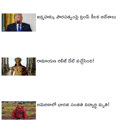
జన్మహక్కు పౌరసత్వంపై ట్రంప్ కీలక ఆదేశాలు
రామాయణ రిలీజ్ డేట్ వచ్చేసింది!
అమెరికాలో భార‌త సంత‌తి విద్యార్థి మృతి!