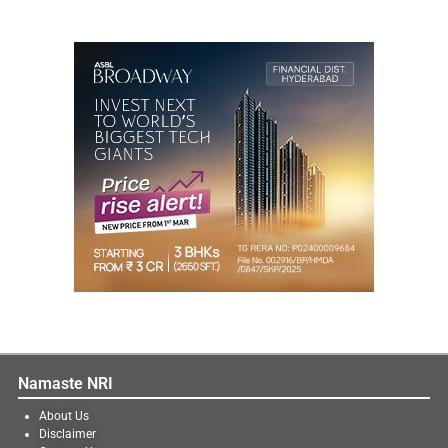
Namaste NRI
About Us
Disclaimer