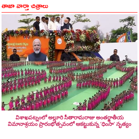
తాజా వార్తా చిత్రాలు
విశాఖపట్నంలో అల్లూరి సీతారామ‌రాజు అంత‌ర్జాతీయ
విమానాశ్ర‌యం ప్రారంభోత్సవంలో ఆకట్టుకున్న ‘ధింసా’ నృత్యం