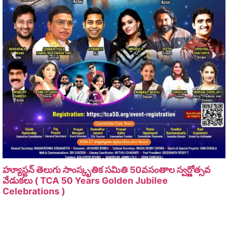
హ్యూస్టన్ తెలుగు సాంస్కృతిక సమితి 50వసంతాల స్వర్ణోత్సవ
వేడుకలు ( TCA 50 Years Golden Jubilee
Celebrations )