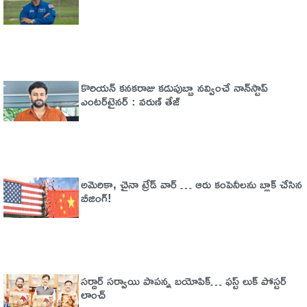
కొరియన్ కనకరాజు కడుపుబ్బా నవ్వించే నాన్‌స్టాప్
ఎంటర్‌టైనర్ : వరుణ్ తేజ్
అమెరికా, చైనా ట్రేడ్​​ వార్​ … ఆరు కంపెనీలను బ్లాక్​ చేసిన
బీజింగ్​!
సర్దార్ సర్వాయి పాపన్న బయోపిక్… ఫస్ట్ లుక్ పోస్టర్
లాంచ్