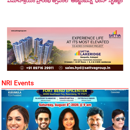
విమానాశ్ర‌యం ప్రారంభోత్సవంలో ఆకట్టుకున్న ‘ధింసా’ నృత్యం
NRI Events