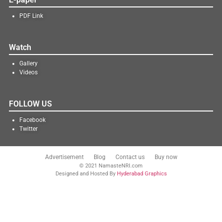
PDF Link
Watch
Gallery
Videos
FOLLOW US
Facebook
Twitter
Advertisement
Blog
Contact us
Buy now
© 2021 NamasteNRI.com
Designed and Hosted By
Hyderabad Graphics