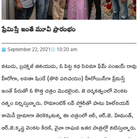
ప్రేమిస్తే ఇంతే మూవీ ప్రారంభం
September 22, 2021
10:20 am
నటుడు, బ్రహ్మాజీ తనయుడు, ఓ పిట్ట కథ సినిమా ఫేమ్‌ సంజయ్‌ రావు
హీరోగా, అనితా షిండే (తొలి పరిచయం) హీరోయిన్‌గా ప్రేమిస్తే
ఇంతే పేరుతో ఓ కొత్త చిత్రం మొదలైంది. జె దర్శకత్వంలో వెంకట
రత్నం నిర్మిస్తున్నారు. రొమాంటిక్‌ లవ్‌ స్టోరీతో పాటు హిలేరియన్‌
కామెడీ డ్రామాగా తెరకెక్కనున్న ఈ చిత్రంలో ఆలీ, ఆర్‌.జె. హేమంత్‌,
ఆర్‌.జె.కృష్ణ వెంకట కిరణ్‌, వైవా రాఘవ ఇతర పాత్రల్లో నటిస్తున్నారు.