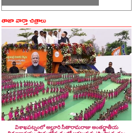
తాజా వార్తా చిత్రాలు
విశాఖపట్నంలో అల్లూరి సీతారామ‌రాజు అంత‌ర్జాతీయ