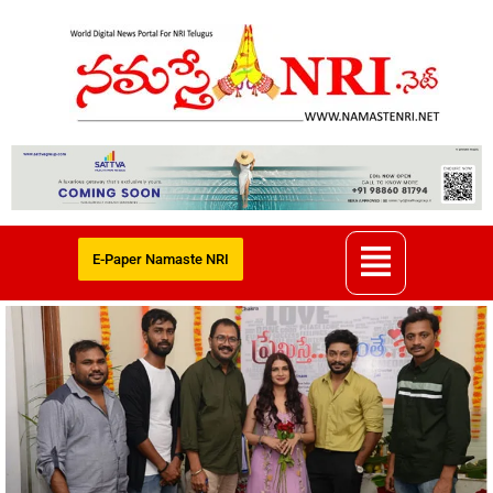
E-Paper Namaste NRI