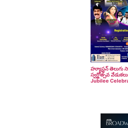
హ్యూస్టన్ తెలుగు
స్వర్ణోత్సవ వేడు
Jubilee Celebra