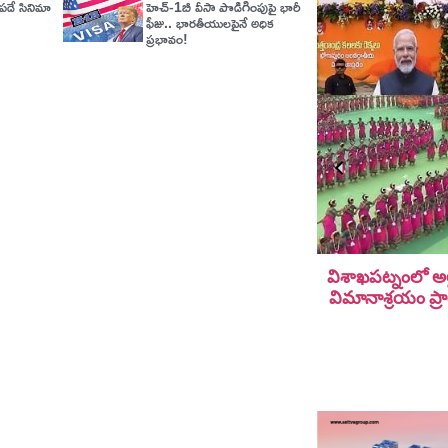
డే సినిమా
హెచ్‌-1బీ వీసా పొడిగింపుపై భారీ
ఫీజు.. భారతీయులపైనే అధిక
ప్రభావం!
విశాఖపట్నంలో అల
విమానాశ్ర‌యం ప్ర