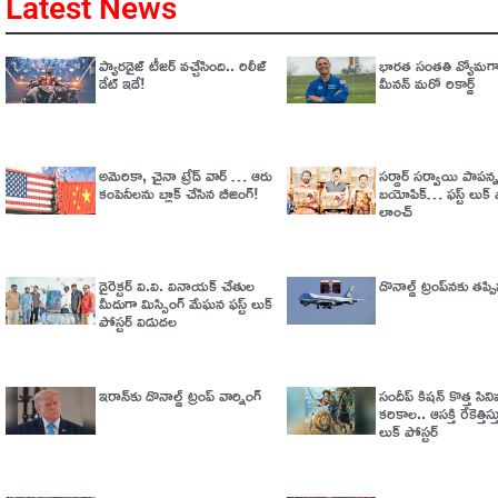
Latest News
ప్యారడైజ్‌ టీజర్‌ వచ్చేసింది.. రిలీజ్‌
భారత సంతతి వ్యోమగామ
డేట్‌ ఇదే!
మీనన్‌ మరో రికార్డ్‌
అమెరికా, చైనా ట్రేడ్​​ వార్​ … ఆరు
సర్దార్ సర్వాయి పాపన్
కంపెనీలను బ్లాక్​ చేసిన బీజింగ్​!
బయోపిక్… ఫస్ట్ లుక్ ప
లాంచ్
డైరెక్టర్ వి.వి. వినాయక్ చేతుల
డొనాల్డ్ ట్రంప్‌నకు తప్
మీదుగా మిస్సింగ్ మేఘన ఫస్ట్ లుక్
పోస్టర్ విడుదల
ఇరాన్‌కు డొనాల్డ్ ట్రంప్ వార్నింగ్‌
సందీప్ కిషన్ కొత్త సిన
కరికాల.. ఆసక్తి రేకెత్తిస్తు
లుక్ పోస్టర్