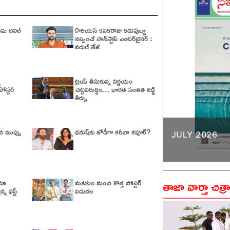
ి అనిల్‌
కొరియన్ కనకరాజు కడుపుబ్బా
నవ్వించే నాన్‌స్టాప్ ఎంటర్‌టైనర్ :
వరుణ్ తేజ్
న
ట్రంప్‌ తీసుకున్న నిర్ణయం
ోస్టర్
చట్టవిరుద్ధం… భారత సంతతి జడ్జి
తీర్పు
పిన ముప్పు
ధనుష్‌కు జోడీగా కరీనా కపూర్?
JULY 2026
తాజా వార్తా చిత్ర
ిమా
మకుటం నుంచి కొత్త పోస్టర్
న్న ఫస్ట్
విడుదల