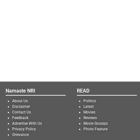
Namaste NRI
READ
About Us
Politics
Disclaimer
Latest
Contact Us
Movies
Feedback
Reviews
Advertise With Us
Movie Gossips
Privacy Policy
Photo Feature
Grievance