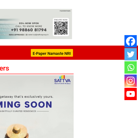
E-Paper Namaste NRI
ers