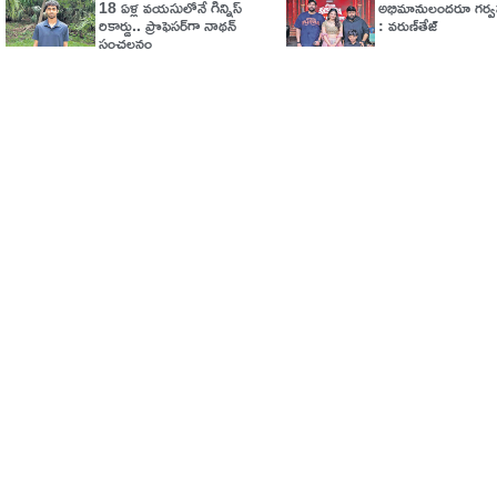
18 ఏళ్ల వయసులోనే గిన్నిస్
అభిమానులందరూ గర్వప
రికార్డు.. ప్రొఫెసర్‌గా నాథన్
: వరుణ్‌తేజ్‌
సంచలనం