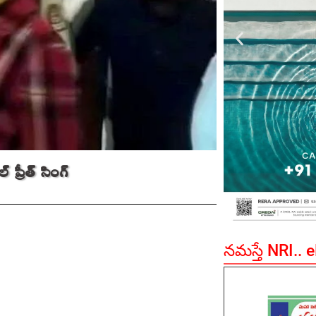
్రీత్‌ సింగ్‌
నమస్తే NRI.. 