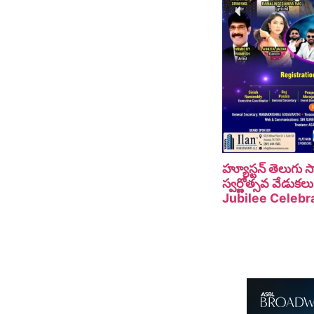
హ్యూస్టన్ తెలుగు
స్వర్ణోత్సవ వేడు
Jubilee Celebra