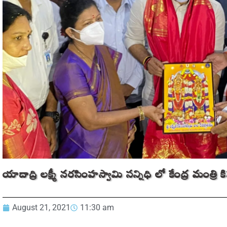
యాదాద్రి లక్ష్మీ నరసింహస్వామి సన్నిధి లో కేంద్ర మంత్రి కిష
August 21, 2021
11:30 am