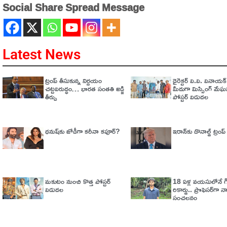
Social Share Spread Message
Latest News
ట్రంప్‌ తీసుకున్న నిర్ణయం
డైరెక్టర్ వి.వి. వినాయ
చట్టవిరుద్ధం… భారత సంతతి జడ్జి
మీదుగా మిస్సింగ్ మేఘన
తీర్పు
పోస్టర్ విడుదల
ధనుష్‌కు జోడీగా కరీనా కపూర్?
ఇరాన్‌కు డొనాల్డ్ ట్రంప్ 
మకుటం నుంచి కొత్త పోస్టర్
18 ఏళ్ల వయసులోనే గిన
విడుదల
రికార్డు.. ప్రొఫెసర్‌గా 
సంచలనం