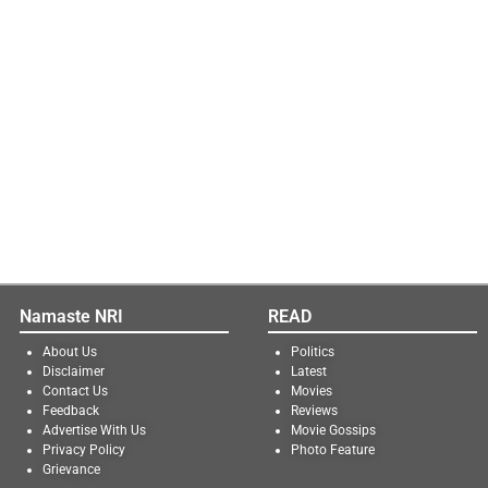
Namaste NRI
READ
About Us
Politics
Disclaimer
Latest
Contact Us
Movies
Feedback
Reviews
Advertise With Us
Movie Gossips
Privacy Policy
Photo Feature
Grievance