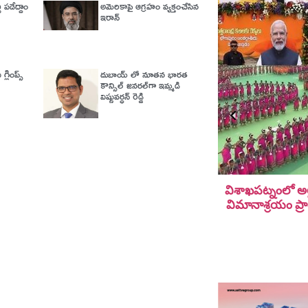
 పడేద్దాం
అమెరికాపై ఆగ్ర‌హం వ్య‌క్తంచేసిన
ఇరాన్
గ్లింప్స్‌
దుబాయ్ లో నూతన భారత
కౌన్సిల్ జనరల్‌గా ఇమ్మడి
విష్ణువర్ధన్ రెడ్డి
విశాఖపట్నంలో అల
విమానాశ్ర‌యం ప్ర