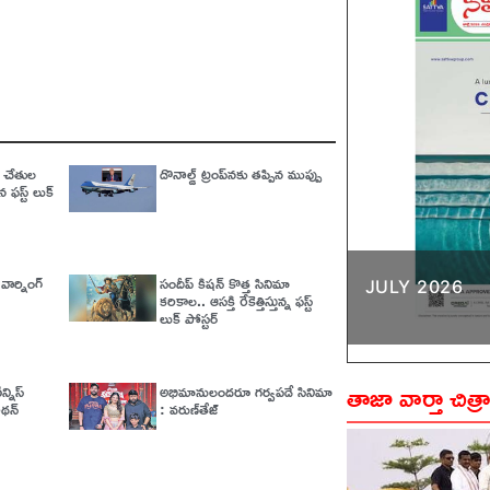
క్ చేతుల
డొనాల్డ్ ట్రంప్‌నకు తప్పిన ముప్పు
 ఫస్ట్ లుక్
వార్నింగ్‌
సందీప్ కిషన్ కొత్త సినిమా
JULY 2026
కరికాల.. ఆసక్తి రేకెత్తిస్తున్న ఫస్ట్
లుక్ పోస్టర్
తాజా వార్తా చిత్ర
్నిస్
అభిమానులందరూ గర్వపడే సినిమా
నాథన్
: వరుణ్‌తేజ్‌