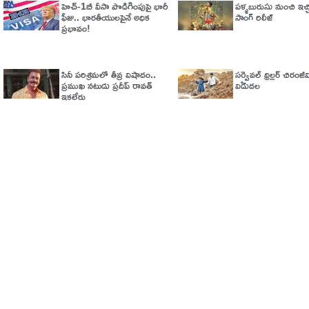
హెచ్‌-1బీ వీసా పొడిగింపుపై భారీ
పళ్ళబురుసు నుంచి ఇచ్చి
ఫీజు.. భారతీయులపైనే అధిక
సాంగ్ రిలీజ్
ప్రభావం!
సినీ పరిశ్రమలో తీవ్ర విషాదం..
సర్వైవల్‌ థ్రిల్లర్‌ చిరంజీవి 
ప్రముఖ నటుడు ప్రదీప్ రావత్
విడుదల
ఇకలేరు