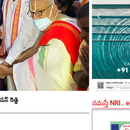
న్ రెడ్డి
నమస్తే NRI.. 