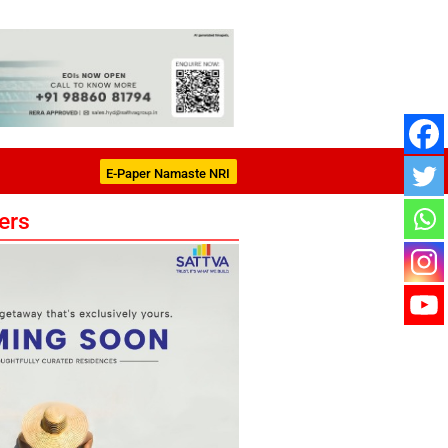
E-Paper Namaste NRI
ers