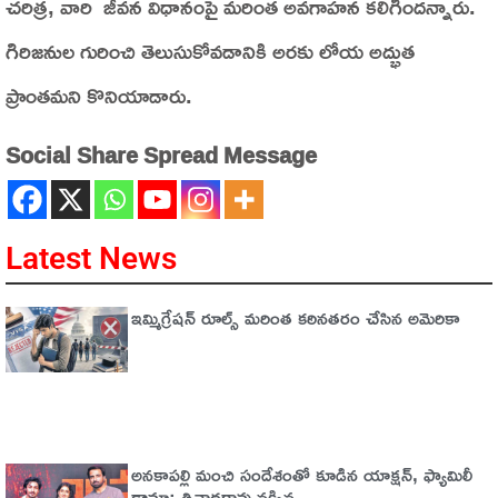
చరిత్ర, వారి జీవన విధానంపై మరింత అవగాహన కలిగిందన్నారు.
గిరిజనుల గురించి తెలుసుకోవడానికి అరకు లోయ అద్భుత
ప్రాంతమని కొనియాడారు.
Social Share Spread Message
Latest News
ఇమ్మిగ్రేషన్‌ రూల్స్‌ మరింత కఠినతరం చేసిన అమెరికా
అనకాపల్లి మంచి సందేశంతో కూడిన యాక్షన్, ఫ్యామిలీ
డ్రామా: త్రినాథరావు నక్కిన