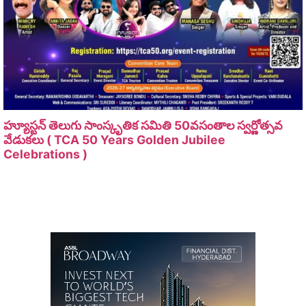
హ్యూస్టన్ తెలుగు సాంస్కృతిక సమితి 50వసంతాల స్వర్ణోత్సవ
వేడుకలు ( TCA 50 Years Golden Jubilee
Celebrations )