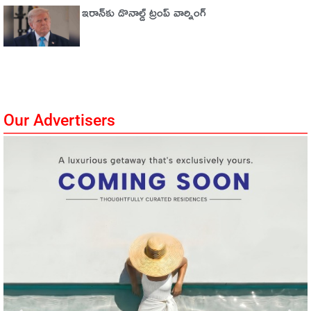
ఇరాన్‌కు డొనాల్డ్ ట్రంప్ వార్నింగ్‌
Our Advertisers