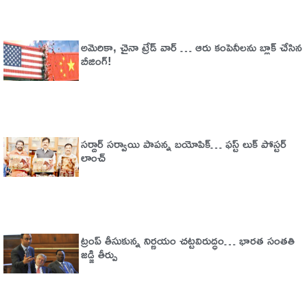
అమెరికా, చైనా ట్రేడ్​​ వార్​ … ఆరు కంపెనీలను బ్లాక్​ చేసిన
బీజింగ్​!
సర్దార్ సర్వాయి పాపన్న బయోపిక్… ఫస్ట్ లుక్ పోస్టర్
లాంచ్
ట్రంప్‌ తీసుకున్న నిర్ణయం చట్టవిరుద్ధం… భారత సంతతి
జడ్జి తీర్పు