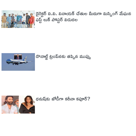
డైరెక్టర్ వి.వి. వినాయక్ చేతుల మీదుగా మిస్సింగ్ మేఘన
ఫస్ట్ లుక్ పోస్టర్ విడుదల
డొనాల్డ్ ట్రంప్‌నకు తప్పిన ముప్పు
ధనుష్‌కు జోడీగా కరీనా కపూర్?