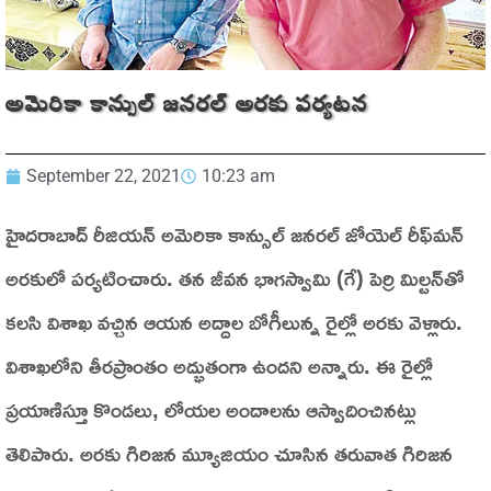
అమెరికా కాన్సుల్ జనరల్ అరకు పర్యటన
September 22, 2021
10:23 am
హైదరాబాద్‌ రీజియన్‌ అమెరికా కాన్సుల్‌ జనరల్‌ జోయెల్‌ రీఫ్‌మన్‌
అరకులో పర్యటించారు. తన జీవన భాగస్వామి (గే) పెర్రి మిల్టన్‌తో
కలసి విశాఖ వచ్చిన ఆయన అద్దాల బోగీలున్న రైల్లో అరకు వెళ్లారు.
విశాఖలోని తీరప్రాంతం అద్భుతంగా ఉందని అన్నారు. ఈ రైల్లో
ప్రయాణిస్తూ కొండలు, లోయల అందాలను ఆస్వాదించినట్లు
తెలిపారు. అరకు గిరిజన మ్యూజియం చూసిన తరువాత గిరిజన