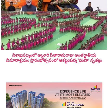
విశాఖపట్నంలో అల్లూరి సీతారామ‌రాజు అంత‌ర్జాతీయ
విమానాశ్ర‌యం ప్రారంభోత్సవంలో ఆకట్టుకున్న ‘ధింసా’ నృత్యం