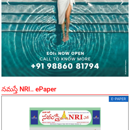
నమస్తే NRI.. ePaper
E-PAPER