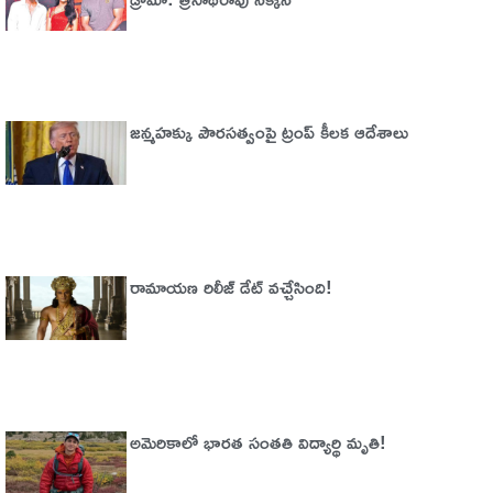
జన్మహక్కు పౌరసత్వంపై ట్రంప్ కీలక ఆదేశాలు
రామాయణ రిలీజ్ డేట్ వచ్చేసింది!
అమెరికాలో భార‌త సంత‌తి విద్యార్థి మృతి!