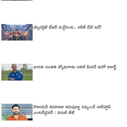
ప్యారడైజ్‌ టీజర్‌ వచ్చేసింది.. రిలీజ్‌ డేట్‌ ఇదే!
భారత సంతతి వ్యోమగామి అనిల్‌ మీనన్‌ మరో రికార్డ్‌
కొరియన్ కనకరాజు కడుపుబ్బా నవ్వించే నాన్‌స్టాప్
ఎంటర్‌టైనర్ : వరుణ్ తేజ్