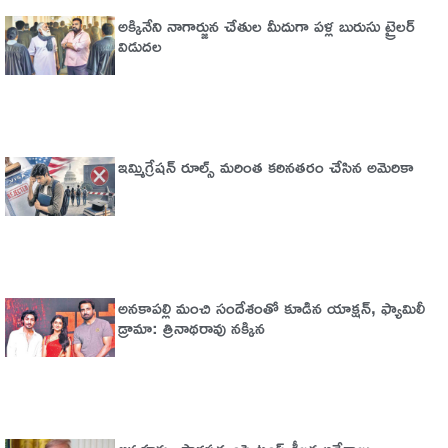
అక్కినేని నాగార్జున చేతుల మీదుగా పళ్ల బురుసు ట్రైలర్‌
విడుదల
ఇమ్మిగ్రేషన్‌ రూల్స్‌ మరింత కఠినతరం చేసిన అమెరికా
అనకాపల్లి మంచి సందేశంతో కూడిన యాక్షన్, ఫ్యామిలీ
డ్రామా: త్రినాథరావు నక్కిన