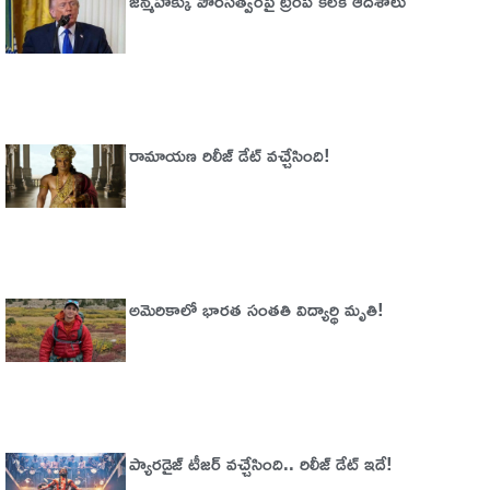
జన్మహక్కు పౌరసత్వంపై ట్రంప్ కీలక ఆదేశాలు
రామాయణ రిలీజ్ డేట్ వచ్చేసింది!
అమెరికాలో భార‌త సంత‌తి విద్యార్థి మృతి!
ప్యారడైజ్‌ టీజర్‌ వచ్చేసింది.. రిలీజ్‌ డేట్‌ ఇదే!