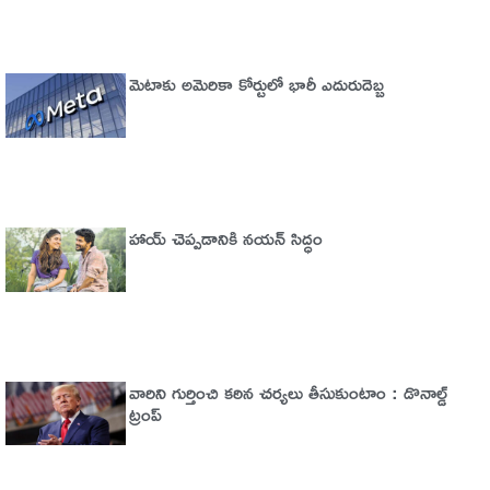
మెటాకు అమెరికా కోర్టులో భారీ ఎదురుదెబ్బ
హాయ్ చెప్పడానికి నయన్ సిద్ధం
వారిని గుర్తించి కఠిన చర్యలు తీసుకుంటాం : డొనాల్డ్
ట్రంప్