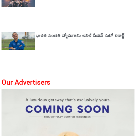
భారత సంతతి వ్యోమగామి అనిల్‌ మీనన్‌ మరో రికార్డ్‌
Our Advertisers