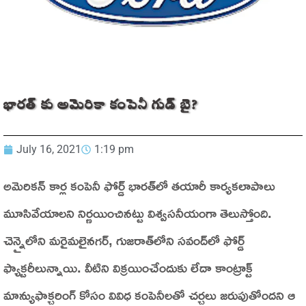
భారత్ కు అమెరికా కంపెనీ గుడ్ బై?
July 16, 2021
1:19 pm
అమెరికన్‌ కార్ల కంపెనీ ఫోర్డ్‌ భారత్‌లో తయారీ కార్యకలాపాలు
మూసివేయాలని నిర్ణయించినట్టు విశ్వసనీయంగా తెలుస్తోంది.
చెన్నైలోని మరైమలైనగర్‌, గుజరాత్‌లోని సవంద్‌లో ఫోర్డ్‌
ఫ్యాక్టరీలున్నాయి. వీటిని విక్రయించేందుకు లేదా కాంట్రాక్ట్‌
మాన్యుఫాక్చరింగ్‌ కోసం వివిధ కంపెనీలతో చర్చలు జరుపుతోందని ఆ