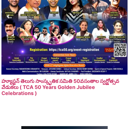
హ్యూస్టన్ తెలుగు సాంస్కృతిక సమితి 50వసంతాల స్వర్ణోత్సవ
వేడుకలు ( TCA 50 Years Golden Jubilee
Celebrations )