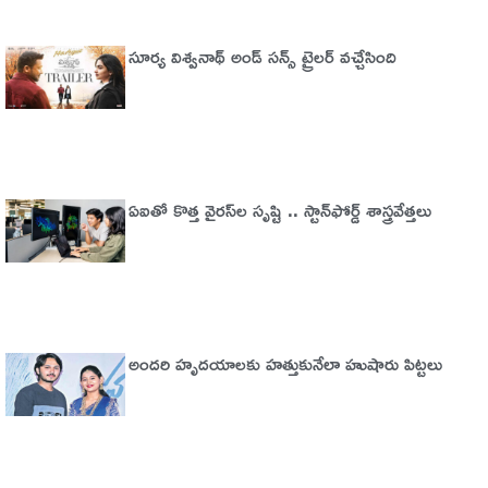
సూర్య విశ్వనాథ్ అండ్ సన్స్ ట్రైలర్ వచ్చేసింది
ఏఐతో కొత్త వైరస్‌ల సృష్టి .. స్టాన్‌ఫోర్డ్‌ శాస్త్రవేత్తలు
అందరి హృదయాలకు హత్తుకునేలా హుషారు పిట్టలు