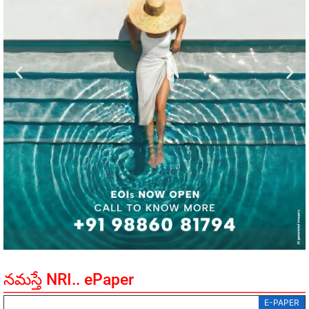
నమస్తే NRI.. ePaper
E-PAPER