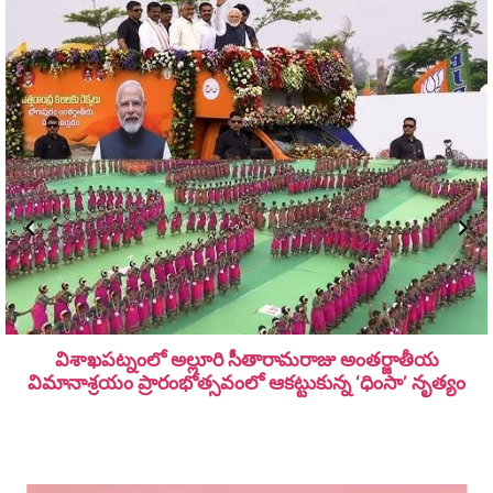
విశాఖపట్నంలో అల్లూరి సీతారామ‌రాజు అంత‌ర్జాతీయ
విమానాశ్ర‌యం ప్రారంభోత్సవంలో ఆకట్టుకున్న ‘ధింసా’ నృత్యం