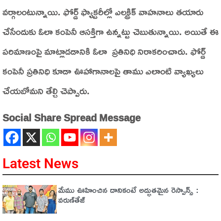
వర్గాలంటున్నాయి. ఫోర్డ్‌ ఫ్యాక్టరీల్లో ఎలక్ట్రిక్‌ వాహనాలు తయారు
చేసేందుకు ఓలా కంపెనీ ఆసక్తిగా ఉన్నట్టు చెబుతున్నాయి. అయితే ఈ
పరిమాణంపై మాట్లాడడానికి ఓలా ప్రతినిధి నిరాకరించారు. ఫోర్డ్‌
కంపెనీ ప్రతినిధి కూడా ఊహాగానాలపై తాము ఎలాంటి వ్యాఖ్యలు
చేయబోమని తేల్చి చెప్పారు.
Social Share Spread Message
Latest News
మేము ఊహించిన దానికంటే అద్భుతమైన రెస్పాన్స్ :
వరుణ్‌తేజ్‌