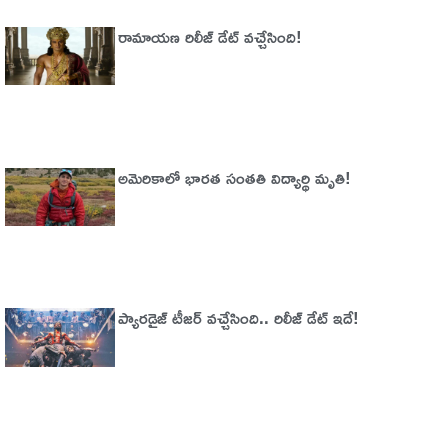
రామాయణ రిలీజ్ డేట్ వచ్చేసింది!
అమెరికాలో భార‌త సంత‌తి విద్యార్థి మృతి!
ప్యారడైజ్‌ టీజర్‌ వచ్చేసింది.. రిలీజ్‌ డేట్‌ ఇదే!