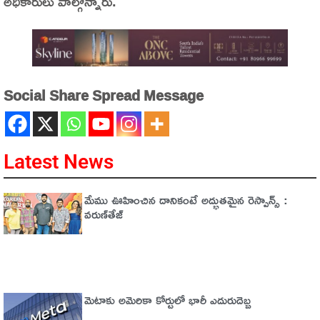
అధికారులు పాల్గొన్నారు.
Social Share Spread Message
Latest News
మేము ఊహించిన దానికంటే అద్భుతమైన రెస్పాన్స్ :
వరుణ్‌తేజ్‌
మెటాకు అమెరికా కోర్టులో భారీ ఎదురుదెబ్బ