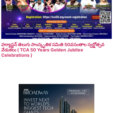
హ్యూస్టన్ తెలుగు సాంస్కృతిక సమితి 50వసంతాల స్వర్ణోత్సవ
వేడుకలు ( TCA 50 Years Golden Jubilee
Celebrations )