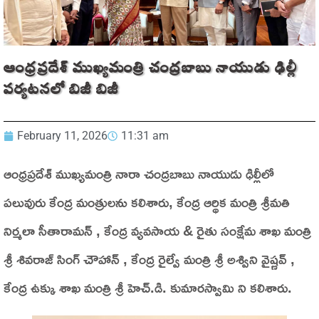
ఆంధ్రప్రదేశ్ ముఖ్యమంత్రి చంద్రబాబు నాయుడు ఢిల్లీ
పర్యటనలో బిజీ బిజీ
February 11, 2026
11:31 am
ఆంధ్రప్రదేశ్ ముఖ్యమంత్రి నారా చంద్రబాబు నాయుడు ఢిల్లీలో
పలువురు కేంద్ర మంత్రులను కలిశారు, కేంద్ర ఆర్థిక మంత్రి శ్రీమతి
నిర్మలా సీతారామన్ , కేంద్ర వ్యవసాయ & రైతు సంక్షేమ శాఖ మంత్రి
శ్రీ శివరాజ్ సింగ్ చౌహాన్ , కేంద్ర రైల్వే మంత్రి శ్రీ అశ్విని వైష్ణవ్ ,
కేంద్ర ఉక్కు శాఖ మంత్రి శ్రీ హెచ్.డి. కుమారస్వామి ని కలిశారు.