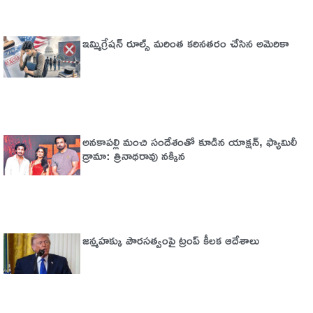
ఇమ్మిగ్రేషన్‌ రూల్స్‌ మరింత కఠినతరం చేసిన అమెరికా
అనకాపల్లి మంచి సందేశంతో కూడిన యాక్షన్, ఫ్యామిలీ
డ్రామా: త్రినాథరావు నక్కిన
జన్మహక్కు పౌరసత్వంపై ట్రంప్ కీలక ఆదేశాలు