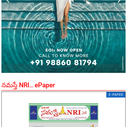
నమస్తే NRI.. ePaper
E-PAPER