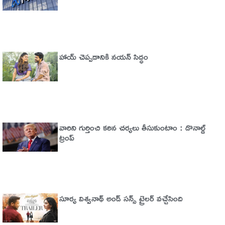
హాయ్ చెప్పడానికి నయన్ సిద్ధం
వారిని గుర్తించి కఠిన చర్యలు తీసుకుంటాం : డొనాల్డ్
ట్రంప్
సూర్య విశ్వనాథ్ అండ్ సన్స్ ట్రైలర్ వచ్చేసింది