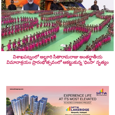
విశాఖపట్నంలో అల్లూరి సీతారామ‌రాజు అంత‌ర్జాతీయ
విమానాశ్ర‌యం ప్రారంభోత్సవంలో ఆకట్టుకున్న ‘ధింసా’ నృత్యం