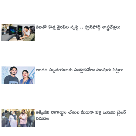
ఏఐతో కొత్త వైరస్‌ల సృష్టి .. స్టాన్‌ఫోర్డ్‌ శాస్త్రవేత్తలు
అందరి హృదయాలకు హత్తుకునేలా హుషారు పిట్టలు
అక్కినేని నాగార్జున చేతుల మీదుగా పళ్ల బురుసు ట్రైలర్‌
విడుదల