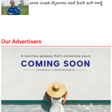
భారత సంతతి వ్యోమగామి అనిల్‌ మీనన్‌ మరో రికార్డ్‌
Our Advertisers