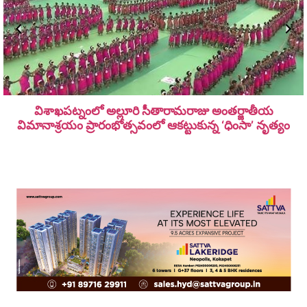
విశాఖపట్నంలో అల్లూరి సీతారామ‌రాజు అంత‌ర్జాతీయ
విమానాశ్ర‌యం ప్రారంభోత్సవంలో ఆకట్టుకున్న ‘ధింసా’ నృత్యం