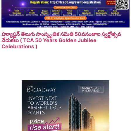
హ్యూస్టన్ తెలుగు సాంస్కృతిక సమితి 50వసంతాల స్వర్ణోత్సవ
వేడుకలు ( TCA 50 Years Golden Jubilee
Celebrations )