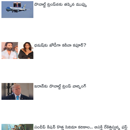
డొనాల్డ్ ట్రంప్‌నకు తప్పిన ముప్పు
ధనుష్‌కు జోడీగా కరీనా కపూర్?
ఇరాన్‌కు డొనాల్డ్ ట్రంప్ వార్నింగ్‌
సందీప్ కిషన్ కొత్త సినిమా కరికాల.. ఆసక్తి రేకెత్తిస్తున్న ఫస్ట్