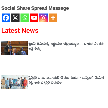
Social Share Spread Message
Latest News
ట్రంప్‌ తీసుకున్న నిర్ణయం చట్టవిరుద్ధం… భారత సంతతి
జడ్జి తీర్పు
డైరెక్టర్ వి.వి. వినాయక్ చేతుల మీదుగా మిస్సింగ్ మేఘన
ఫస్ట్ లుక్ పోస్టర్ విడుదల