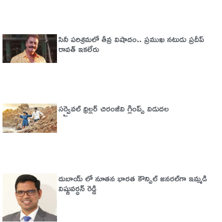
సినీ పరిశ్రమలో తీవ్ర విషాదం.. ప్రముఖ నటుడు ప్రదీప్
రావత్ ఇకలేరు
సర్వైవల్‌ థ్రిల్లర్‌ చిరంజీవి గ్లింప్స్‌ విడుదల
దుబాయ్ లో నూతన భారత కౌన్సిల్ జనరల్‌గా ఇమ్మడి
విష్ణువర్ధన్ రెడ్డి