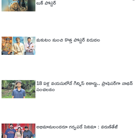
లుక్ పోస్టర్
మకుటం నుంచి కొత్త పోస్టర్ విడుదల
18 ఏళ్ల వయసులోనే గిన్నిస్ రికార్డు.. ప్రొఫెసర్‌గా నాథన్
సంచలనం
అభిమానులందరూ గర్వపడే సినిమా : వరుణ్‌తేజ్‌