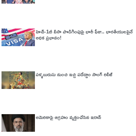
హెచ్‌-1బీ వీసా పొడిగింపుపై భారీ ఫీజు.. భారతీయులపైనే
అధిక ప్రభావం!
పళ్ళబురుసు నుంచి ఇచ్చి పడేద్దాం సాంగ్ రిలీజ్
అమెరికాపై ఆగ్ర‌హం వ్య‌క్తంచేసిన ఇరాన్