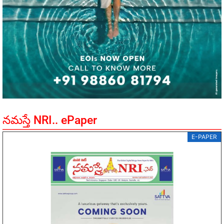
నమస్తే NRI.. ePaper
E-PAPER