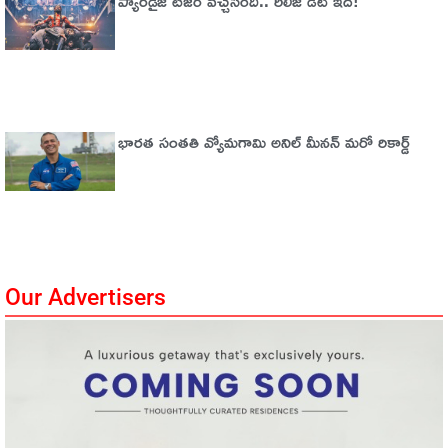
ప్యారడైజ్‌ టీజర్‌ వచ్చేసింది.. రిలీజ్‌ డేట్‌ ఇదే!
భారత సంతతి వ్యోమగామి అనిల్‌ మీనన్‌ మరో రికార్డ్‌
Our Advertisers