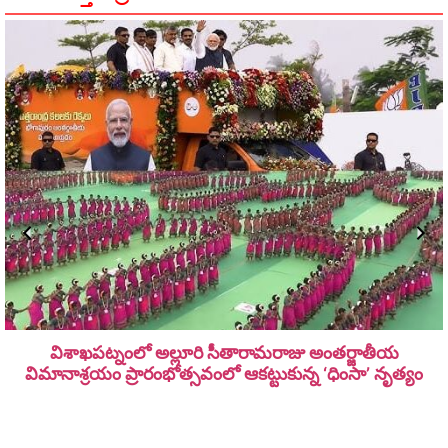
విశాఖపట్నంలో అల్లూరి సీతారామ‌రాజు అంత‌ర్జాతీయ
విమానాశ్ర‌యం ప్రారంభోత్సవంలో ఆకట్టుకున్న ‘ధింసా’ నృత్యం