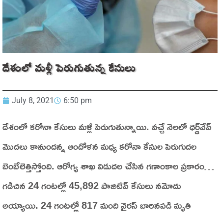
దేశంలో మళ్లీ పెరుగుతున్న కేసులు
July 8, 2021
6:50 pm
దేశంలో కరోనా కేసులు మళ్లీ పెరుగుతున్నాయి. వచ్చే నెలలో ధర్డ్‌వేవ్‌
మొదలు కానుందన్న ఆందోళన మధ్య కరోనా కేసుల పెరుగుదల
బెంబేలెత్తిస్తోంది. ఆరోగ్య శాఖ విడుదల చేసిన గణాంకాల ప్రకారం…
గడిచిన 24 గంటల్లో 45,892 పాజిటివ్‌ కేసులు నమోదు
అయ్యాయి. 24 గంటల్లో 817 మంది వైరస్‌ బారినపడి మృతి