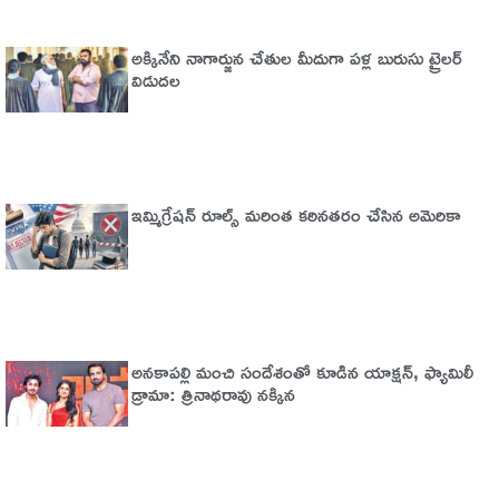
అక్కినేని నాగార్జున చేతుల మీదుగా పళ్ల బురుసు ట్రైలర్‌
విడుదల
ఇమ్మిగ్రేషన్‌ రూల్స్‌ మరింత కఠినతరం చేసిన అమెరికా
అనకాపల్లి మంచి సందేశంతో కూడిన యాక్షన్, ఫ్యామిలీ
డ్రామా: త్రినాథరావు నక్కిన