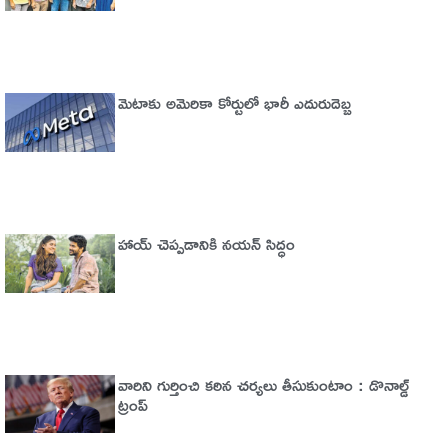
మెటాకు అమెరికా కోర్టులో భారీ ఎదురుదెబ్బ
హాయ్ చెప్పడానికి నయన్ సిద్ధం
వారిని గుర్తించి కఠిన చర్యలు తీసుకుంటాం : డొనాల్డ్
ట్రంప్