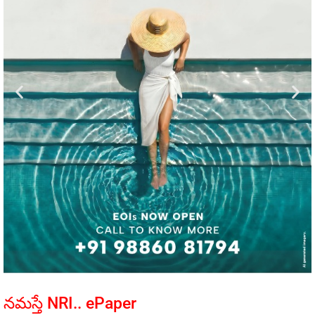
నమస్తే NRI.. ePaper