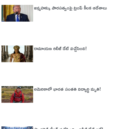
జన్మహక్కు పౌరసత్వంపై ట్రంప్ కీలక ఆదేశాలు
రామాయణ రిలీజ్ డేట్ వచ్చేసింది!
అమెరికాలో భార‌త సంత‌తి విద్యార్థి మృతి!