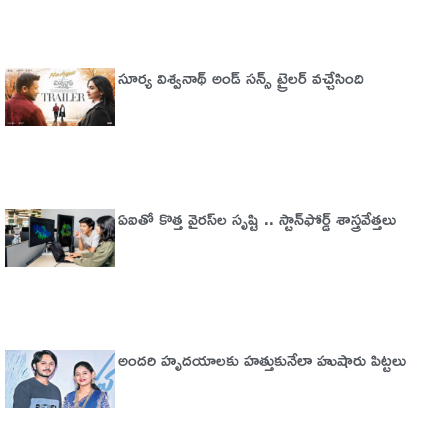
సూర్య విశ్వనాథ్ అండ్ సన్స్ ట్రైలర్ వచ్చేసింది
ఏఐతో కొత్త వైరస్‌ల సృష్టి .. స్టాన్‌ఫోర్డ్‌ శాస్త్రవేత్తలు
అందరి హృదయాలకు హత్తుకునేలా హుషారు పిట్టలు