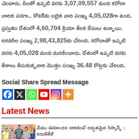
చెందారు. దీంతో ఇప్పటి వరకు 3,07,09,557 మంది కరోనా
బారిన పడగా.. కోవిడ్‌కు బలైన వారి సంఖ్య 4,05,028గా ఉంది.
ప్రస్తుతం దేశంలో 4,60,704 క్రియా శీలక కేసులు ఉన్నాయి.
రికవరీల సంఖ్య 2,98,43,825కు చేరింది. కరోనాతో ఇప్పటి
వరకు 4,05,028 మంది మరణించారు. దేశంలో ఇప్పటి వరకు
తీకాలు తీసుకున్నవారి మొత్తం సంఖ్య 36.48 కోట్లకు చేరింది.
Social Share Spread Message
Latest News
మేము ఊహించిన దానికంటే అద్భుతమైన రెస్పాన్స్ :
వరుణ్‌తేజ్‌