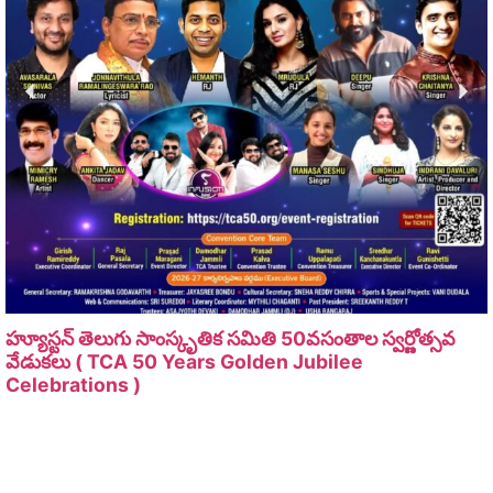
హ్యూస్టన్ తెలుగు సాంస్కృతిక సమితి 50వసంతాల స్వర్ణోత్సవ
వేడుకలు ( TCA 50 Years Golden Jubilee
Celebrations )