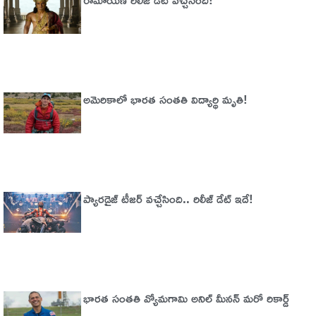
అమెరికాలో భార‌త సంత‌తి విద్యార్థి మృతి!
ప్యారడైజ్‌ టీజర్‌ వచ్చేసింది.. రిలీజ్‌ డేట్‌ ఇదే!
భారత సంతతి వ్యోమగామి అనిల్‌ మీనన్‌ మరో రికార్డ్‌