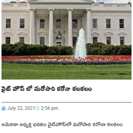
వైట్ హౌస్ లో మరోసారి కరోనా కలకలం
July 22, 2021
2:56 pm
అమెరికా అధ్యక్ష భవనం వైట్‌హౌస్‌లో మరోసారి కరోనా కలకలం