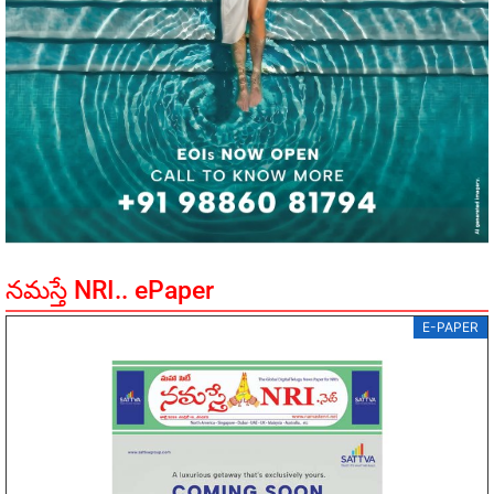
నమస్తే NRI.. ePaper
E-PAPER