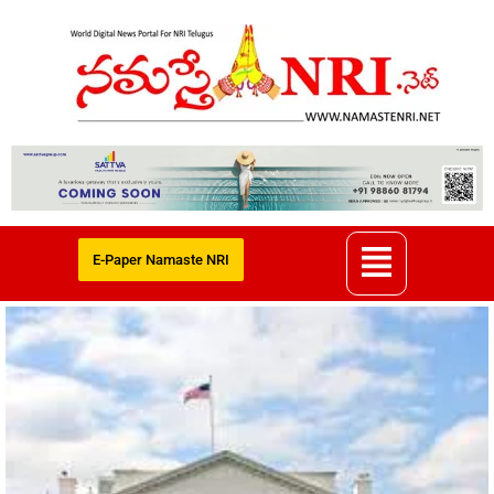
E-Paper Namaste NRI