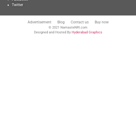
Twitter
Advertisement
Blog
Contact us
Buy now
© 2021 NamasteNRI.com
Designed and Hosted By
Hyderabad Graphics