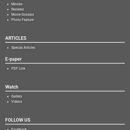
Movies
Reviews
Movie Gossips
Photo Feature
ARTICLES
Special Articles
E-paper
PDF Link
Watch
Gallery
Videos
FOLLOW US
Facebook