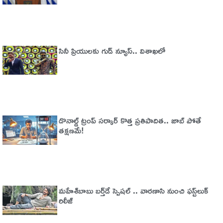
సినీ ప్రియులకు గుడ్ న్యూస్.. విశాఖలో
డొనాల్డ్ ట్రంప్‌ సర్కార్‌ కొత్త ప్రతిపాదిత.. జాబ్‌ పోతే
తక్షణమే!
మహేశ్​బాబు బర్త్​డే స్పెషల్ .. వారణాసి నుంచి ఫస్ట్​లుక్
రిలీజ్