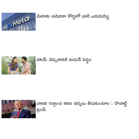
మెటాకు అమెరికా కోర్టులో భారీ ఎదురుదెబ్బ
హాయ్ చెప్పడానికి నయన్ సిద్ధం
వారిని గుర్తించి కఠిన చర్యలు తీసుకుంటాం : డొనాల్డ్
ట్రంప్