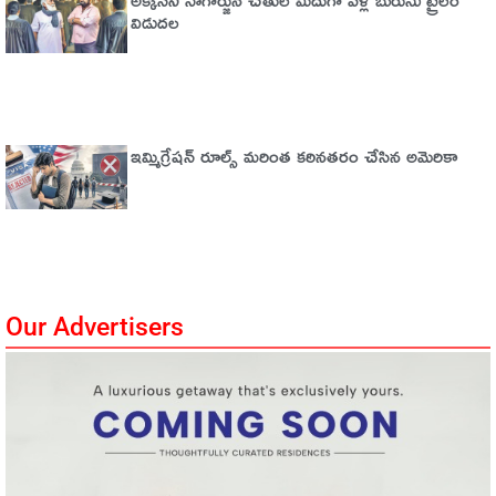
విడుదల
ఇమ్మిగ్రేషన్‌ రూల్స్‌ మరింత కఠినతరం చేసిన అమెరికా
Our Advertisers