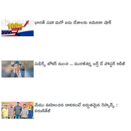
భారత్‌ సహా మరో ఐదు దేశాలకు అమెరికా షాక్
సుధీర్స్ జోకర్ నుంచి .. మురళీశర్మ బర్త్ డే పోస్టర్ రిలీజ్
మేము ఊహించిన దానికంటే అద్భుతమైన రెస్పాన్స్ :
వరుణ్‌తేజ్‌