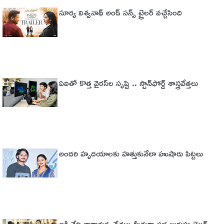
సూర్య విశ్వనాథ్ అండ్ సన్స్ ట్రైలర్ వచ్చేసింది
ఏఐతో కొత్త వైరస్‌ల సృష్టి .. స్టాన్‌ఫోర్డ్‌ శాస్త్రవేత్తలు
అందరి హృదయాలకు హత్తుకునేలా హుషారు పిట్టలు
అక్కినేని నాగార్జున చేతుల మీదుగా పళ్ల బురుసు ట్రైలర్‌