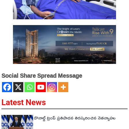
Social Share Spread Message
Latest News
డొనాల్డ్ ట్రంప్ ప్రతిపాదన తిరస్కరించిన నెతన్యాహు