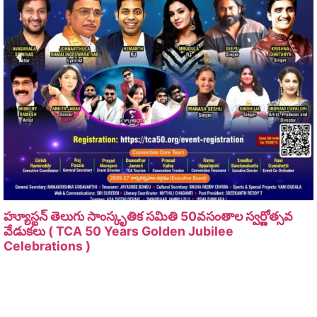
హ్యూస్టన్ తెలుగు సాంస్కృతిక సమితి 50వసంతాల స్వర్ణోత్సవ
వేడుకలు ( TCA 50 Years Golden Jubilee
Celebrations )