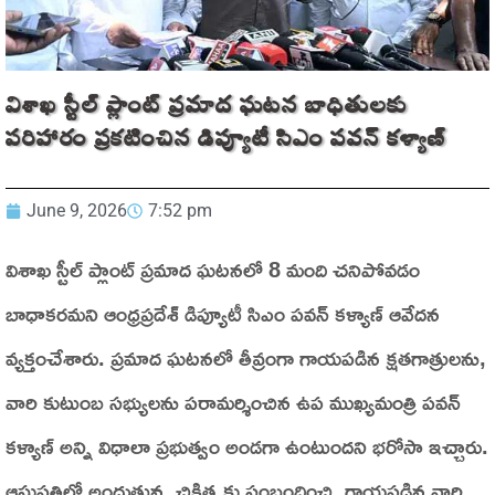
విశాఖ స్టీల్ ప్లాంట్ ప్రమాద ఘటన బాధితులకు
పరిహారం ప్రకటించిన డిప్యూటీ సిఎం పవన్ కళ్యాణ్
June 9, 2026
7:52 pm
విశాఖ స్టీల్ ప్లాంట్ ప్రమాద ఘటనలో 8 మంది చనిపోవడం
బాధాకరమని ఆంధ్రప్రదేశ్ డిప్యూటీ సిఎం పవన్ కళ్యాణ్ ఆవేదన
వ్యక్తంచేశారు. ప్రమాద ఘటనలో తీవ్రంగా గాయపడిన క్షతగాత్రులను,
వారి కుటుంబ సభ్యులను పరామర్శించిన ఉప ముఖ్యమంత్రి పవన్
కళ్యాణ్ అన్ని విధాలా ప్రభుత్వం అండగా ఉంటుందని భరోసా ఇచ్చారు.
ఆసుపత్రిలో అందుతున్న చికిత్సకు సంబంధించి, గాయపడిన వారి