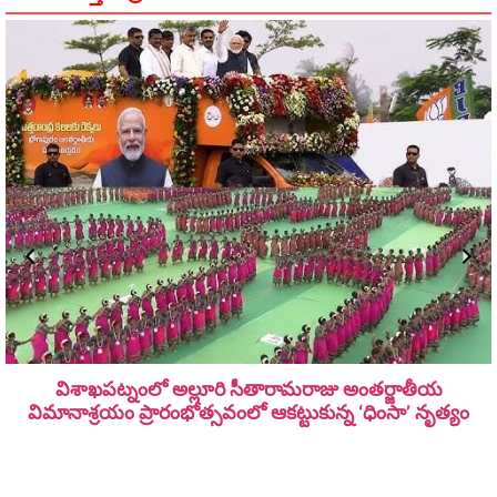
విశాఖపట్నంలో అల్లూరి సీతారామ‌రాజు అంత‌ర్జాతీయ
విమానాశ్ర‌యం ప్రారంభోత్సవంలో ఆకట్టుకున్న ‘ధింసా’ నృత్యం