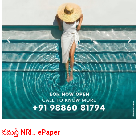
నమస్తే NRI.. ePaper