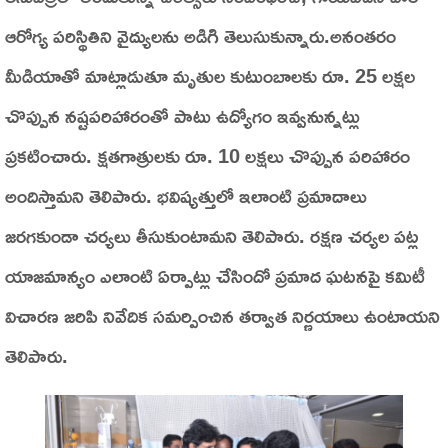
ఆరోగ్య పరిస్థితిని వైద్యులను అడిగి తెలుసుకున్నారు.అనంతరం
మీడియాతో మాట్లాడుతూ మృతుల కుటుంబాలకు రూ. 25 లక్షల
చొప్పున నష్టపరిహారంతో పాటు ఉద్యోగం ఇవ్వనున్నట్లు
ప్రకటించారు. క్షతగాత్రులకు రూ. 10 లక్షలు చొప్పున పరిహారం
అందిస్తామని తెలిపారు. భవిష్యత్తులో ఇలాంటి ప్రమాదాలు
జరగకుండా చర్యలు తీసుకుంటామని తెలిపారు. రక్షణ చర్యల పట్ల
యాజమాన్యం ఎలాంటి ఏర్పాట్లు చేసిందో ప్రమాద ఘటనపై కమిటీ
విచారణ జరిపి నివేదిక సమర్పించిన తర్వాత నిర్ణయాలు ఉంటాయని
తెలిపారు.