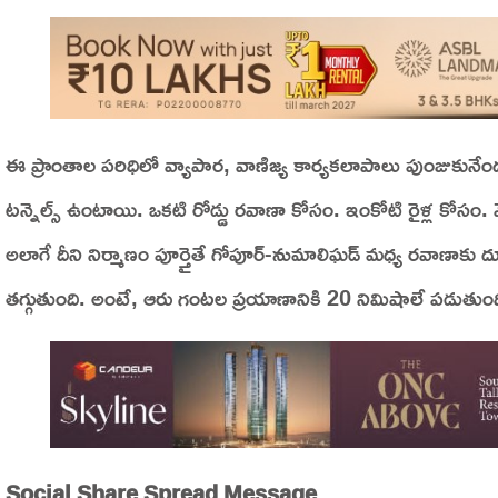
ఈ ప్రాంతాల పరిధిలో వ్యాపార, వాణిజ్య కార్యకలాపాలు పుంజుకునేం
టన్నెల్స్ ఉంటాయి. ఒకటి రోడ్డు రవాణా కోసం. ఇంకోటి రైళ్ల కోసం. 
అలాగే దీని నిర్మాణం పూర్తైతే గోపూర్-నుమాలిఘడ్ మధ్య రవాణాకు 
తగ్గుతుంది. అంటే, ఆరు గంటల ప్రయాణానికి 20 నిమిషాలే పడుతుంద
Social Share Spread Message