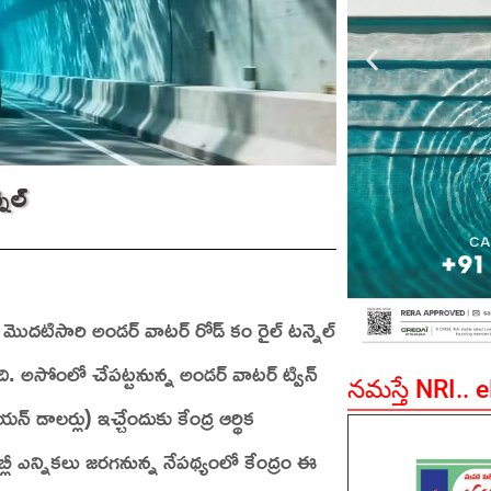
నెల్
లో మొదటిసారి అండర్‌ వాటర్ రోడ్ కం రైల్ టన్నెల్
ింది. అసోంలో చేపట్టనున్న అండర్ వాటర్ ట్విన్
నమస్తే NRI.. 
యన్ డాలర్లు) ఇచ్చేందుకు కేంద్ర ఆర్థిక
ీ ఎన్నికలు జరగనున్న నేపథ్యంలో కేంద్రం ఈ