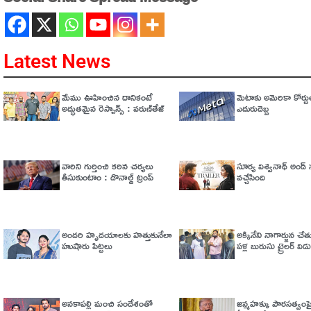
Latest News
మేము ఊహించిన దానికంటే
మెటాకు అమెరికా కోర్టు
అద్భుతమైన రెస్పాన్స్ : వరుణ్‌తేజ్‌
ఎదురుదెబ్బ
వారిని గుర్తించి కఠిన చర్యలు
సూర్య విశ్వనాథ్ అండ్ సన
తీసుకుంటాం : డొనాల్డ్ ట్రంప్
వచ్చేసింది
అందరి హృదయాలకు హత్తుకునేలా
అక్కినేని నాగార్జున చ
హుషారు పిట్టలు
పళ్ల బురుసు ట్రైలర్‌ వి
అనకాపల్లి మంచి సందేశంతో
జన్మహక్కు పౌరసత్వంపై 