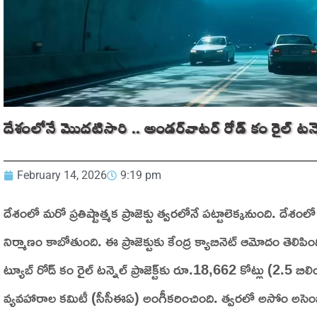
దేశంలోనే మొదటిసారి .. అండర్‌వాటర్‌ రోడ్ కం రైల్ టన్
February 14, 2026
9:19 pm
దేశంలో మరో ప్రతిష్టాత్మక ప్రాజెక్టు త్వరలోనే పట్టాలెక్కనుంది. దేశం
నిర్మాణం కాబోతుంది. ఈ ప్రాజెక్టుకు కేంద్ర క్యాబినెట్ ఆమోదం తెలిప
ట్యూబ్ రోడ్ కం రైల్ టన్నెల్ ప్రాజెక్ట్‌కు రూ.18,662 కోట్లు (2.5 బిలి
వ్యవహారాల కమిటీ (సీసీఈఏ) అంగీకరించింది. త్వరలో అసోం అసెంబ్ల