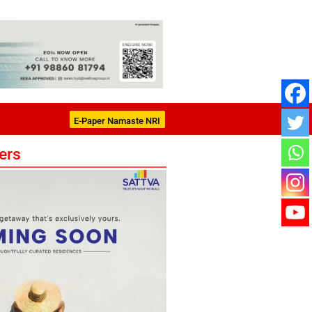
E-Paper Namaste NRI
ers